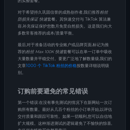
的实验套餐。
对于希望持久巩固信誉的成熟创作者,我们推荐
粉丝
防损失保证 快速
套餐。其快速交付与 TikTok 算法兼
容,补充保证保护您数月免受自然损失。这是我们向大
多数常客推荐的成本/质量平衡。
最后,对于准备活动的专业账户或品牌页面,标记为推
荐的
粉丝 Max 100K 快速
套餐可以在单一订单中吸收
大量数量并平稳交付。要更广泛地了解数量级,我们的
文章
1000 个 TikTok 粉丝的价格
按数量详细说明级
别。
订购前要避免的常见错误
第一个错误:在没有事先测试的情况下在新网站一次订
购所有数量。最好从几百个粉丝的小订单开始,以评估
交付质量和跟踪可靠性。如果一切顺利,您可以自信地
扩大规模。这种渐进测试的逻辑避免了不愉快的惊喜,