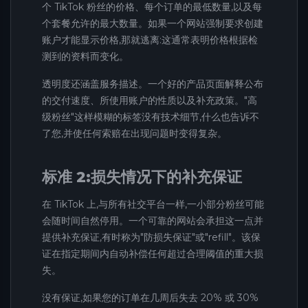
个 TikTok 粉丝的价格、每个订单的最低数量,以及每
个套餐允许的最大数量。如果一个网站强制要求创建
账户才能显示价格,那就逃离:这通常表明价格根据检
测到的资料而变化。
透明度还涵盖服务描述。一个好的产品页面解释公布
的交付速度、所使用账户的性质以及补充政策。"高
级粉丝"这样模糊的标签没有技术细节,什么也告诉不
了您,并使任何索赔在出现问题时变得复杂。
标准 2:损失情况下的补充保证
在 TikTok 上,与所有社交平台一样,一小部分粉丝可能
会随时间自然停用。一个可靠的网站会承担这一点并
提供补充保证,有时称为"防损失保证"或"refill"。该保
证在指定期间内自动补偿任何超过合理阈值的重大损
失。
没有保证,如果您的订单在几周后失去 20% 或 30%