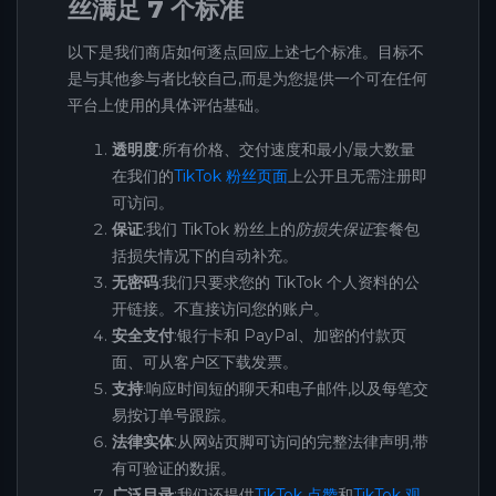
丝满足 7 个标准
以下是我们商店如何逐点回应上述七个标准。目标不
是与其他参与者比较自己,而是为您提供一个可在任何
平台上使用的具体评估基础。
透明度
:所有价格、交付速度和最小/最大数量
在我们的
TikTok 粉丝页面
上公开且无需注册即
可访问。
保证
:我们 TikTok 粉丝上的
防损失保证
套餐包
括损失情况下的自动补充。
无密码
:我们只要求您的 TikTok 个人资料的公
开链接。不直接访问您的账户。
安全支付
:银行卡和 PayPal、加密的付款页
面、可从客户区下载发票。
支持
:响应时间短的聊天和电子邮件,以及每笔交
易按订单号跟踪。
法律实体
:从网站页脚可访问的完整法律声明,带
有可验证的数据。
广泛目录
:我们还提供
TikTok 点赞
和
TikTok 观