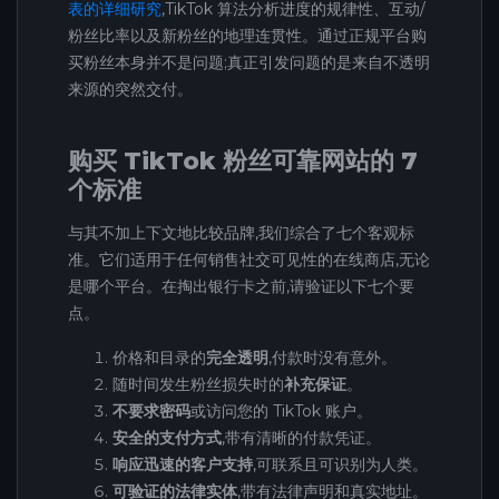
表的详细研究
,TikTok 算法分析进度的规律性、互动/
粉丝比率以及新粉丝的地理连贯性。通过正规平台购
买粉丝本身并不是问题;真正引发问题的是来自不透明
来源的突然交付。
购买 TikTok 粉丝可靠网站的 7
个标准
与其不加上下文地比较品牌,我们综合了七个客观标
准。它们适用于任何销售社交可见性的在线商店,无论
是哪个平台。在掏出银行卡之前,请验证以下七个要
点。
价格和目录的
完全透明
,付款时没有意外。
随时间发生粉丝损失时的
补充保证
。
不要求密码
或访问您的 TikTok 账户。
安全的支付方式
,带有清晰的付款凭证。
响应迅速的客户支持
,可联系且可识别为人类。
可验证的法律实体
,带有法律声明和真实地址。