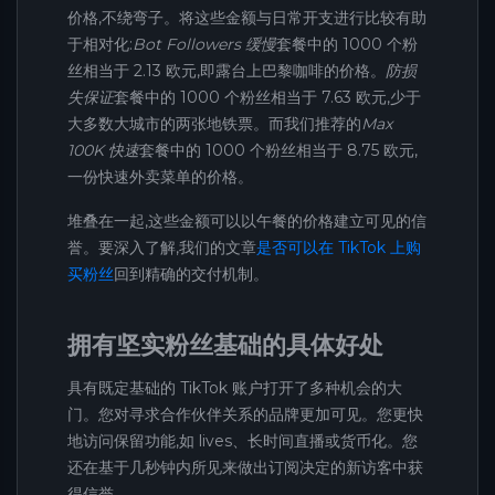
价格,不绕弯子。将这些金额与日常开支进行比较有助
于相对化:
Bot Followers 缓慢
套餐中的 1000 个粉
丝相当于 2.13 欧元,即露台上巴黎咖啡的价格。
防损
失保证
套餐中的 1000 个粉丝相当于 7.63 欧元,少于
大多数大城市的两张地铁票。而我们推荐的
Max
100K 快速
套餐中的 1000 个粉丝相当于 8.75 欧元,
一份快速外卖菜单的价格。
堆叠在一起,这些金额可以以午餐的价格建立可见的信
誉。要深入了解,我们的文章
是否可以在 TikTok 上购
买粉丝
回到精确的交付机制。
拥有坚实粉丝基础的具体好处
具有既定基础的 TikTok 账户打开了多种机会的大
门。您对寻求合作伙伴关系的品牌更加可见。您更快
地访问保留功能,如 lives、长时间直播或货币化。您
还在基于几秒钟内所见来做出订阅决定的新访客中获
得信誉。