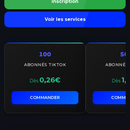
Inscription
Voir les services
100
50
ABONNÉS TIKTOK
ABONNÉS 
0,26€
1,
Dès
Dès
COMMANDER
COMMA