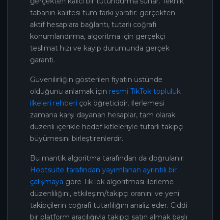
gerçekten kalıcı bir tutundurma sunar. Teknik
tabanın kalitesi tüm farkı yaratır: gerçekten
aktif hesaplara bağlantı, tutarlı coğrafi
konumlandırma, algoritma için gerçekçi
teslimat hızı ve kayıp durumunda gerçek
garanti.
Güvenilirliğin gösterilen fiyatın üstünde
olduğunu anlamak için
resmi TikTok topluluk
ilkeleri rehberi
çok öğreticidir. İlerlemesi
zamana karşı dayanan hesaplar, tam olarak
düzenli içerikle hedef kitleleriyle tutarlı takipçi
büyümesini birleştirenlerdir.
Bu mantık algoritma tarafından da doğrulanır:
Hootsuite tarafından yayımlanan ayrıntılı bir
çalışmaya
göre TikTok algoritması ilerleme
düzenliliğini, etkileşim/takipçi oranını ve yeni
takipçilerin coğrafi tutarlılığını analiz eder. Ciddi
bir platform aracılığıyla takipçi satın almak başlı