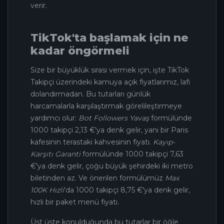
verir.
TikTok'ta başlamak için ne
kadar öngörmeli
Size bir büyüklük sırası vermek için, işte TikTok
Takipçi üzerindeki kamuya açık fiyatlarımız, lafı
dolandırmadan. Bu tutarları günlük
harcamalarla karşılaştırmak görelileştirmeye
yardımcı olur:
Bot Followers Yavaş
formülünde
1000 takipçi 2,13 €'ya denk gelir, yani bir Paris
kafesinin terastaki kahvesinin fiyatı.
Kayıp-
Karşıtı Garanti
formülünde 1000 takipçi 7,63
€'ya denk gelir, çoğu büyük şehirdeki iki metro
biletinden az. Ve önerilen formülümüz
Max
100K Hızlı
'da 1000 takipçi 8,75 €'ya denk gelir,
hızlı bir paket menü fiyatı.
Üst üste konulduğunda bu tutarlar bir öğle