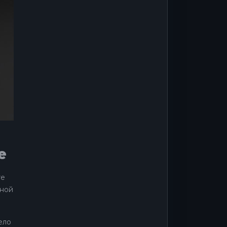
е
те
чной
ело