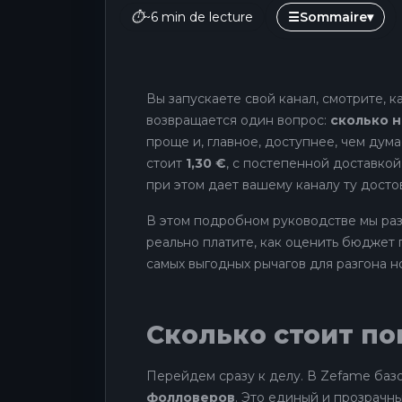
⏱
~6 min de lecture
☰
Sommaire
▾
Вы запускаете свой канал, смотрите, к
возвращается один вопрос:
сколько н
проще и, главное, доступнее, чем дум
стоит
1,30 €
, с постепенной доставкой
при этом дает вашему каналу ту досто
В этом подробном руководстве мы разб
реально платите, как оценить бюджет 
самых выгодных рычагов для разгона н
Сколько стоит по
Перейдем сразу к делу. В Zefame баз
фолловеров
. Это единый и прозрачн