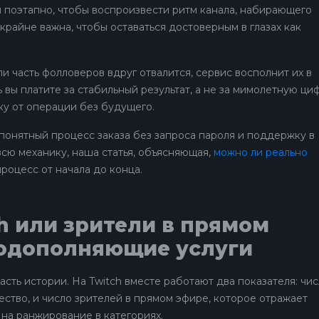
 поэтапно, чтобы воспроизвести ритм канала, набирающего
крайне важна, чтобы оставаться достоверным в глазах как
сли часть фолловеров вдруг отвалится, сервис восполнит их в
 вы платите за стабильный результат, а не за мимолетную ци
у от операции без будущего.
 понятный процесс заказа без запроса пароля и поддержку в
сю механику, наша статья, объясняющая,
можно ли реально
процесс от начала до конца.
h или зрители в прямом
модополняющие услуги
сть истории. На Twitch вместе работают два показателя: чи
тво, и число зрителей в прямом эфире, которое отражает
 на ранжирование в категориях.