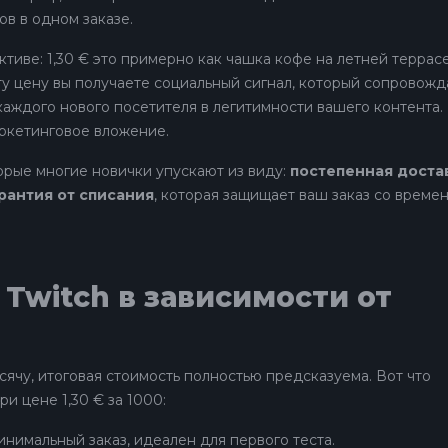
в в одном заказе.
ктиве: 1,30 € это примерно как чашка кофе на летней террас
эту цену вы получаете социальный сигнал, который сопровожд
 каждого нового посетителя в легитимности вашего контента.
ркетинговое вложение.
торые многие новички упускают из виду:
постепенная доста
рантия от списания
, которая защищает ваш заказ со времен
Twitch в зависимости от
сячу, итоговая стоимость полностью предсказуема. Вот что
и цене 1,30 € за 1000:
 минимальный заказ, идеален для первого теста.