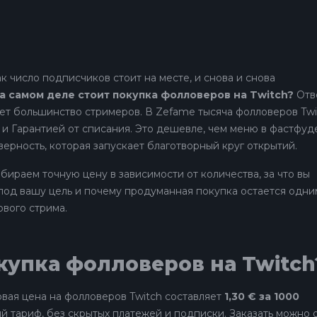
ак число подписчиков стоит на месте, и снова и снова
а самом деле стоит покупка фолловеров на Twitch?
Отв
ает большинство стримеров. В Zefame тысяча фолловеров Twi
 и Гарантией от списания. Это дешевле, чем меню в фастфуде
верность, которая запускает благотворный круг открытий.
ираем точную цену в зависимости от количества, за что вы
под вашу цель и почему продуманная покупка остается одни
ового стрима.
купка фолловеров на Twitch
овая цена на фолловеров Twitch составляет
1,30 € за 1000
ый тариф, без скрытых платежей и подписки. Заказать можно 