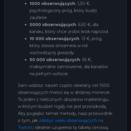
1000 obserwujących
: 1,30 €,
psychologiczny próg, który budzi
zaufanie.
5000 obserwujących
: 6,50 €, dla
kanału, który chce zrobić krok naprzód.
10 000 obserwujących
: 13 €, próg,
który stawia streamera w roli
wschodzącej gwiazdy.
50 000 obserwujących
: 65 €,
maksymalne zamówienie, dla kanałów
na pełnym wzlocie.
Sam widzisz: nawet często obierany cel 1000
obserwujących mieści się w drobnej monecie.
To jeden z nielicznych obszarów marketingu,
w którym budżet nigdy nie jest przeszkodą.
Aby pogłębić temat metody, nasz przewodnik
o tym, jak
zdobyć wielu obserwujących na
Twitchu
idealnie uzupełnia tę tabelę cenową.