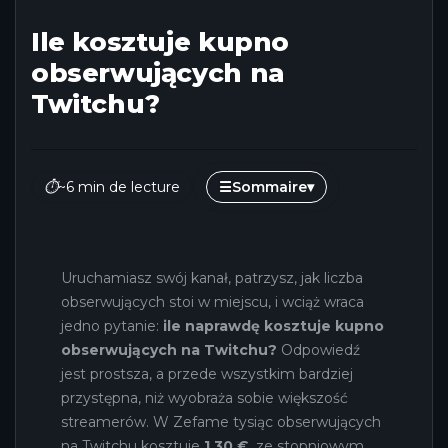
Ile kosztuje kupno
obserwujących na
Twitchu?
⏱
~6 min de lecture
☰
Sommaire
▾
Uruchamiasz swój kanał, patrzysz, jak liczba
obserwujących stoi w miejscu, i wciąż wraca
jedno pytanie:
ile naprawdę kosztuje kupno
obserwujących na Twitchu?
Odpowiedź
jest prostsza, a przede wszystkim bardziej
przystępna, niż wyobraża sobie większość
streamerów. W Zefame tysiąc obserwujących
na Twitchu kosztuje
1,30 €
, ze stopniowym