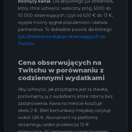
Rosnący kanał.
Dla aktywnego już streamera,
który chce uchwycić widoczny próg, 5000 do
10 000 obserwujących, czyli od 6,50 € do 13 €,
wysyła mocny sygnał popularności i ułatwia
partnerstwa. To dokładnie powód, dla którego
tylu streamerów kupuje obserwujących na
Twitchu
.
Cena obserwujących na
Twitchu w porównaniu z
codziennymi wydatkami
Aby uchwycić, jak przystępna jest ta stawka,
porównajmy ją z wydatkami, które robimy bez
zastanowienia. Kawa na mieście kosztuje
około 2 €. Bilet komunikacji miejskiej oscyluje
wokół 1,85 €. Abonament na platformę
streamingu wideo przekracza 10 €
miesięcznie. W zestawieniu z tymi kwotami