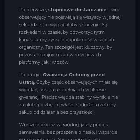
Po pierwsze,
stopniowe dostarczanie
. Twoi
obserwujący nie pojawiają się wszyscy w jednej
sekundzie, co wyglądałoby sztucznie. Są
rozkładani w czasie, by odtworzyć rytm
kanału, który zyskuje popularność w sposób
organiczny. Ten szczegół jest kluczowy, by
pozostać spójnym zarówno w oczach
platformy, jak i widzów.
Po drugie,
Gwarancja Ochrony przed
Utratą
. Gdyby część obserwujących miała się
wycofać, usługa uzupełnia ich w okresie
gwarancji. Płacisz więc za stabilny wynik, a nie
za ulotną liczbę. To właśnie odróżnia rzetelny
zakup od działania bez przyszłości.
Wreszcie płacisz za
spokój
: jasny proces
zamawiania, bez proszenia o hasło, i wsparcie
w razie potrzeby. Aby zrozumieć cały