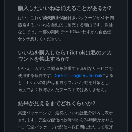
購入したいいねは消えることがあるか?
はい、これが
消失防止保証
付きパッケージが30日間
蒸発するいいねを自動的に補充する理由です。保証
なしでは、一部の期間で5〜10%のわずかな自然侵
食を予想してください。
いいねを購入したらTikTokは私のアカ
ウントを禁止するか?
いいえ、カデンス閾値を尊重する真剣なサービスを
使用する条件です。
Search Engine Journal
による
と、TikTokの制裁は粗野なスパム行動を対象とし、
適度でよく投与されたブーストではありません。
結果が見えるまでどれくらいか?
高速パッケージで、最初のいいねは数分以内に表示
されます。完全な配信は数時間から24時間かかりま
す。低速パッケージは配信を数日間にわたって広げ