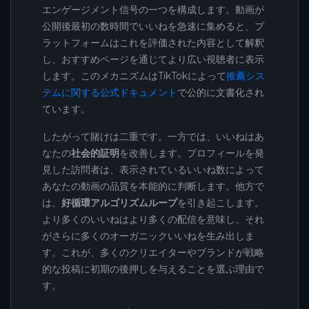
エンゲージメント信号の一つを構成します。動画が
公開後最初の数時間でいいねを急速に集めると、プ
ラットフォームはこれを評価された内容として解釈
し、おすすめページを通じてより広い視聴者に表示
します。このメカニズムはTikTokによって
推薦シス
テムに関する公式ドキュメント
で公的に文書化され
ています。
したがって賭けは二重です。一方では、いいねはあ
なたの
社会的証明
を改善します。プロフィールを発
見した訪問者は、表示されているいいね数によって
あなたの動画の品質を本能的に判断します。他方で
は、
好循環アルゴリズムループ
を引き起こします。
より多くのいいねはより多くの配信を意味し、それ
がさらに多くのオーガニックいいねを生み出しま
す。これが、多くのクリエイターやブランドが戦略
的な投稿に初期の後押しを与えることを選ぶ理由で
す。