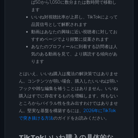
ば50から1,050に数分または数時間で移動し
ます
いいね対視聴比率が上昇し、TikTokによって
品質信号として解釈されます
動画はあなたの興味に近い視聴者に対してお
すすめページでより頻繁に提案されます
あなたのプロフィールに到着する訪問者は人
気のある動画を見て、より購読する傾向があ
ります
とはいえ、いいね購入は魔法の解決策ではありませ
ん。コンテンツが弱い場合、購入したいいねは弱い
フックや雑な編集を補うことはありません。いいね
購入はすでに存在するものを増幅します。何もない
ところからバイラル性を生み出すわけではありませ
ん。堅実な基盤を構築するには、
2026年にTikTok
で突き抜ける方法
のガイドをお読みください。
TikTokいいね購入の具体的な