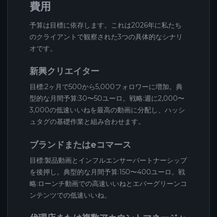
費用
予算は目標に依存します。これは2026年に私たち
のクライアントで観察された3つの具体的なシナリ
オです。
新興クリエイター
目標:2ヶ月で500から5,000フォロワーに増加。典
型的な月間予算:30〜50ユーロ。戦略:週に2,000〜
3,000の低速いいねを最高の動画に分配し、ハッシ
ュタグの基礎作業と組み合わせます。
ブランドまたはeコマース
目標:製品動画とインフルエンサーパートナーシップ
を後押し。典型的な月間予算:150〜400ユーロ。戦
略:ローンチ動画での高速いいねとエバーグリーンコ
ンテンツでの低速いいね。