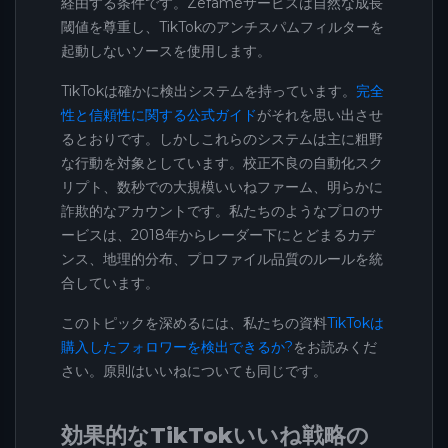
経由する条件です。Zefameサービスは自然な成長
閾値を尊重し、TikTokのアンチスパムフィルターを
起動しないソースを使用します。
TikTokは確かに検出システムを持っています。
完全
性と信頼性に関する公式ガイド
がそれを思い出させ
るとおりです。しかしこれらのシステムは主に粗野
な行動を対象としています。校正不良の自動化スク
リプト、数秒での大規模いいねファーム、明らかに
詐欺的なアカウントです。私たちのようなプロのサ
ービスは、2018年からレーダー下にとどまるカデ
ンス、地理的分布、プロファイル品質のルールを統
合しています。
このトピックを深めるには、私たちの資料
TikTokは
購入したフォロワーを検出できるか?
をお読みくだ
さい。原則はいいねについても同じです。
効果的なTikTokいいね戦略の