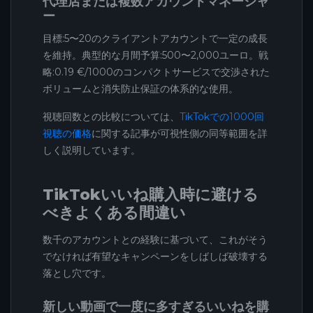
代理店または複数アカウントマネージャ
ー
目標:5〜20のクライアントアカウントで一定の成長
を維持。典型的な月間予算:500〜2,000ユーロ。戦
略:0.19 €/1000のコンパクトサービスで交渉された
ボリュームと消失防止保証の体系的な使用。
視聴回数との比較については、
TikTokでの1000回
視聴の価格
に関する記事が可視性側の同等範囲を詳
しく説明しています。
TikTokいいね購入時に避ける
べきよくある間違い
数千のアカウントとの経験に基づいて、これがそう
でなければ有望なキャンペーンをしばしば破壊する
落とし穴です。
新しい動画で一度に多すぎるいいねを購