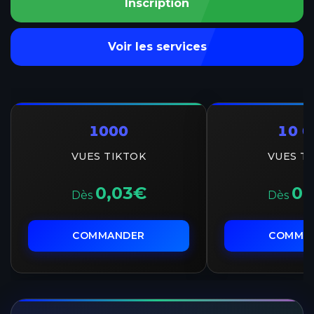
Inscription
Voir les services
1000
10 0
VUES TIKTOK
VUES T
0,03€
0,
Dès
Dès
COMMANDER
COMMA