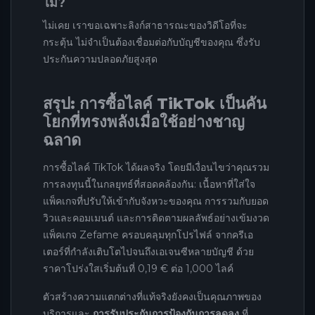
ไม่?
ไม่เคย เราขอเฉพาะลิงก์สาธารณะของวิดีโอที่จะ
กระตุ้น ไม่จำเป็นต้องเชื่อมต่อกับบัญชีของคุณ ซึ่งรับ
ประกันความปลอดภัยสูงสุด
สรุป: การซื้อไลค์ TikTok เป็นคัน
โยกที่ทรงพลังเมื่อใช้อย่างชาญ
ฉลาด
การซื้อไลค์ TikTok ได้ผลจริง โดยมีเงื่อนไขว่าคุณรวม
การลงทุนนี้ในกลยุทธ์ที่สอดคล้องกัน: เนื้อหาที่ใส่ใจ
แพ็คเกจที่ปรับให้เข้ากับจังหวะของคุณ การรวมกับยอด
วิวและคอมเมนต์ และการติดตามผลลัพธ์อย่างเข้มงวด
แพ็คเกจ Zefame ครอบคลุมทุกโปรไฟล์ จากครีเอ
เตอร์ที่กำลังเติบโตไปจนถึงเอเจนซีหลายบัญชี ด้วย
ราคาโปร่งใสเริ่มต้นที่ 0,19 € ต่อ 1,000 ไลค์
ตัวสร้างความแตกต่างที่แท้จริงยังคงเป็นคุณภาพของ
บริการและ
การรับประกันการป้องกันการลดลง
ที่