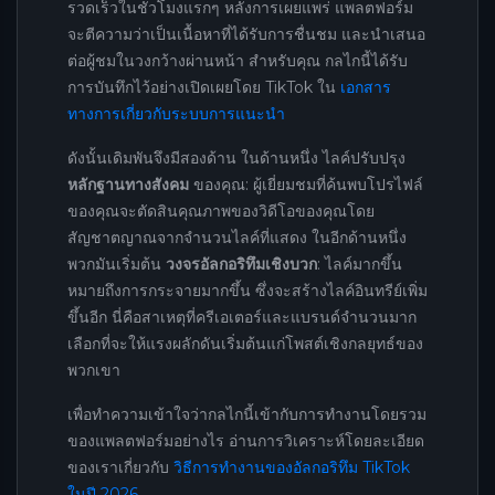
รวดเร็วในชั่วโมงแรกๆ หลังการเผยแพร่ แพลตฟอร์ม
จะตีความว่าเป็นเนื้อหาที่ได้รับการชื่นชม และนำเสนอ
ต่อผู้ชมในวงกว้างผ่านหน้า สำหรับคุณ กลไกนี้ได้รับ
การบันทึกไว้อย่างเปิดเผยโดย TikTok ใน
เอกสาร
ทางการเกี่ยวกับระบบการแนะนำ
ดังนั้นเดิมพันจึงมีสองด้าน ในด้านหนึ่ง ไลค์ปรับปรุง
หลักฐานทางสังคม
ของคุณ: ผู้เยี่ยมชมที่ค้นพบโปรไฟล์
ของคุณจะตัดสินคุณภาพของวิดีโอของคุณโดย
สัญชาตญาณจากจำนวนไลค์ที่แสดง ในอีกด้านหนึ่ง
พวกมันเริ่มต้น
วงจรอัลกอริทึมเชิงบวก
: ไลค์มากขึ้น
หมายถึงการกระจายมากขึ้น ซึ่งจะสร้างไลค์อินทรีย์เพิ่ม
ขึ้นอีก นี่คือสาเหตุที่ครีเอเตอร์และแบรนด์จำนวนมาก
เลือกที่จะให้แรงผลักดันเริ่มต้นแก่โพสต์เชิงกลยุทธ์ของ
พวกเขา
เพื่อทำความเข้าใจว่ากลไกนี้เข้ากับการทำงานโดยรวม
ของแพลตฟอร์มอย่างไร อ่านการวิเคราะห์โดยละเอียด
ของเราเกี่ยวกับ
วิธีการทำงานของอัลกอริทึม TikTok
ในปี 2026