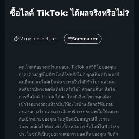
ซื้อไลค์ TikTok: ได้ผลจริงหรือไม่?
⏱
~2 min de lecture
☰
Sommaire
▾
คุณโพสต์อย่างสม่ำเสมอบน TikTok แต่วิดีโอของคุณ
ยังคงค้างอยู่ที่ไม่กี่สิบไลค์ใช่หรือไม่? คุณเห็นครีเอเตอร์
คนอื่นสะสมไลค์เป็นพันๆ ภายในไม่กี่ชั่วโมง และคุณ
สงสัยว่ามีทางลัดที่แท้จริงหรือไม่? คำตอบสั้นๆ คือใช่:
การซื้อไลค์ TikTok ได้ผล โดยมีเงื่อนไขว่าคุณต้อง
เข้าใจอย่างถ่องแท้ว่ามันให้อะไรบ้าง อัลกอริทึมตอบ
สนองอย่างไร และควรเลือกบริการประเภทใดให้เหมาะ
กับเป้าหมายของคุณ ในคู่มือฉบับสมบูรณ์นี้ เราจะ
วิเคราะห์กลไกที่แท้จริงเบื้องหลังการซื้อไลค์ในปี 2026
ประโยชน์ที่เป็นรูปธรรมต่อการมองเห็นของคุณ กับดัก