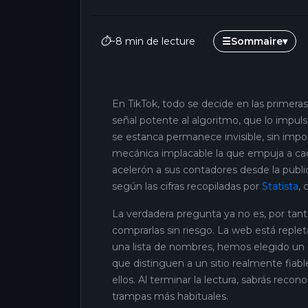
⏱
~8 min de lecture
☰
Sommaire
▾
En TikTok, todo se decide en las primera
señal potente al algoritmo, que lo impul
se estanca permanece invisible, sin impor
mecánica implacable la que empuja a ca
acelerón a sus contadores desde la publi
según las cifras recopiladas por
Statista
,
La verdadera pregunta ya no es, por tant
comprarlas sin riesgo. La web está reple
una lista de nombres, hemos elegido un e
que distinguen a un sitio realmente fia
ellos. Al terminar la lectura, sabrás reco
trampas más habituales.