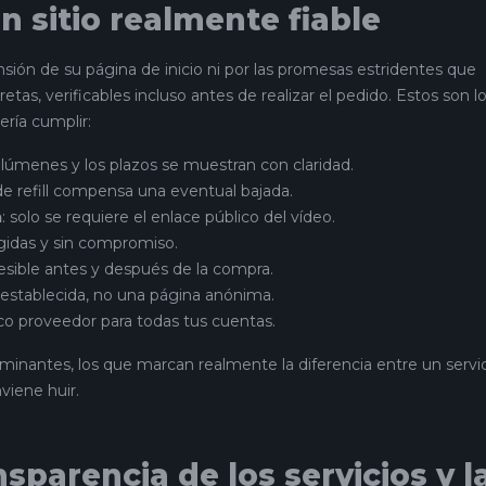
un sitio realmente fiable
nsión de su página de inicio ni por las promesas estridentes que
tas, verificables incluso antes de realizar el pedido. Estos son l
ería cumplir:
 volúmenes y los plazos se muestran con claridad.
de refill compensa una eventual bajada.
a
: solo se requiere el enlace público del vídeo.
egidas y sin compromiso.
esible antes y después de la compra.
 establecida, no una página anónima.
ico proveedor para todas tus cuentas.
inantes, los que marcan realmente la diferencia entre un servi
viene huir.
ransparencia de los servicios y l