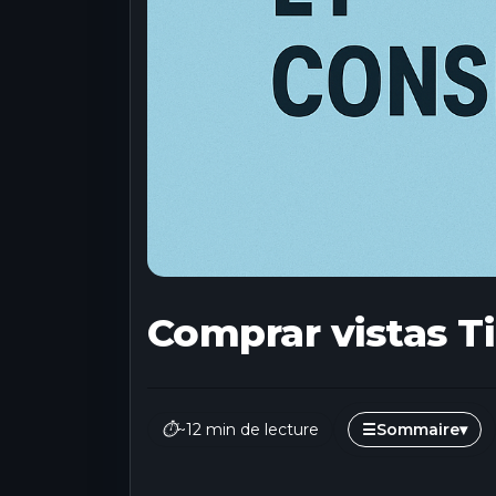
Comprar vistas T
⏱
~12 min de lecture
☰
Sommaire
▾