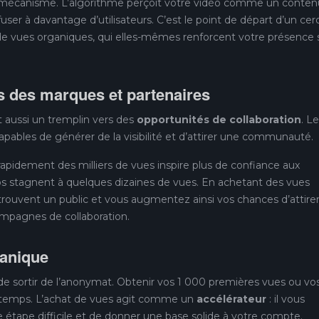
 mécanisme. L’algorithme perçoit votre vidéo comme un conten
ffuser à davantage d’utilisateurs. C’est le point de départ d’un cer
us de vues organiques, qui elles-mêmes renforcent votre présence 
s des marques et partenaires
t aussi un tremplin vers des
opportunités de collaboration
. L
ables de générer de la visibilité et d’attirer une communauté.
pidement des milliers de vues inspire plus de confiance aux
s stagnent à quelques dizaines de vues. En achetant des vues
rouvent un public et vous augmentez ainsi vos chances d’attire
mpagnes de collaboration.
ganique
 de sortir de l’anonymat. Obtenir vos 1 000 premières vues ou vos
temps. L’achat de vues agit comme un
accélérateur
: il vous
 étape difficile et de donner une base solide à votre compte.