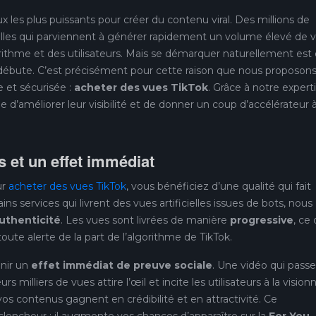
x les plus puissants pour créer du contenu viral. Des millions de
celles qui parviennent à générer rapidement un volume élevé de 
orithme et des utilisateurs. Mais se démarquer naturellement est
’on débute. C’est précisément pour cette raison que nous proposons
e et sécurisée :
acheter des vues TikTok
. Grâce à notre experti
e d’améliorer leur visibilité et de donner un coup d’accélérateur 
s et un effet immédiat
ur
acheter des vues TikTok
, vous bénéficiez d’une qualité qui fait
ns services qui livrent des vues artificielles issues de bots, nous
authenticité
. Les vues sont livrées de manière
progressive
, ce 
ute alerte de la part de l’algorithme de TikTok.
enir un
effet immédiat de preuve sociale
. Une vidéo qui passe
 milliers de vues attire l’œil et incite les utilisateurs à la vision
vos contenus gagnent en crédibilité et en attractivité. Ce
encheur : il augmente vos chances d’apparaître sur la
For You