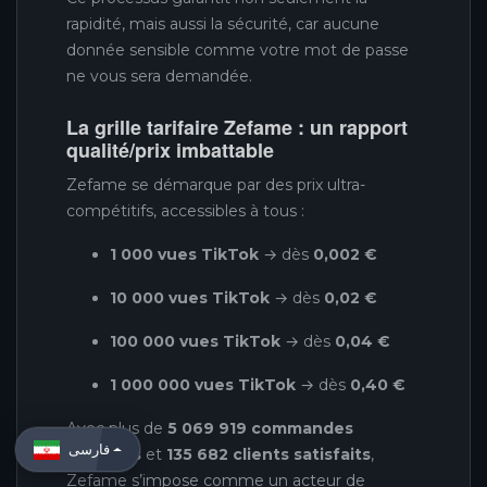
rapidité, mais aussi la sécurité, car aucune
donnée sensible comme votre mot de passe
ne vous sera demandée.
La grille tarifaire Zefame : un rapport
qualité/prix imbattable
Zefame se démarque par des prix ultra-
compétitifs, accessibles à tous :
1 000 vues TikTok
→ dès
0,002 €
10 000 vues TikTok
→ dès
0,02 €
100 000 vues TikTok
→ dès
0,04 €
1 000 000 vues TikTok
→ dès
0,40 €
Avec plus de
5 069 919 commandes
فارسی
réalisées
et
135 682 clients satisfaits
,
Zefame s’impose comme un acteur de