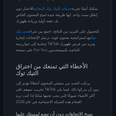
يمكنك أيضًا تجربة
خدمات التيك توك المجانية
للاختبار دون
إنفاق سنت واحد. إنها طريقة جيدة لمنح المحتوى الخاص
بك دفعة أولية وزيادة ظهورك.
للحصول على المزيد من النتائج، اجمع بين شراء
يحب تيك
توك
مع استراتيجية محتوى قوية. ترسل الإعجابات إشارة
إيجابية إلى خوارزمية TikTok وتزيد من فرص ظهورك
على صفحة For You الخاصة بالمستخدمين.
الأخطاء التي تمنعك من اختراق
التيك توك
يرتكب العديد من منشئي المحتوى أخطاءً تؤدي إلى
تخريب نموهم على TikTok دون أن يدركوا ذلك. فيما يلي
أكثر الأشياء شيوعًا التي يجب تجنبها تمامًا إذا كنت تريد
اقتحام هذه الشبكة الاجتماعية في عام 2026.
نسخ الاتجاهات دون أن تضع لمستك عليها