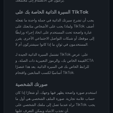
يرغبون في الانضمام إلى مجتمعك.
السيرة الذاتية الخاصة بك على TikTok
يجب أن تشرح سيرتك الذاتية في جملة واحدة ما تفعله
ولماذا يجب على الأشخاص متابعتك على TikTok. أضف
عبارة واضحة تحث المستخدم على اتخاذ إجراء ورابطًا
إلى موقعك أو شبكات التواصل الاجتماعي الأخرى. يقرر
المستخدمون في ثوانٍ ما إذا كانوا سيشتركون أم لا.
تشتمل السيرة الذاتية الجيدة لـ TikTok على: عرض
القيمة الخاص بك، والرموز التعبيرية ذات الصلة، وCTA
للرابط الخاص بك في السيرة الذاتية. يعد هذا عنصرًا
أساسيًا لكسب المتابعين واقتحام TikTok.
صورتك الشخصية
استخدم صورة واضحة يظهر فيها وجهك، أو شعارًا إذا كان
حساب علامة تجارية. صورة الملف الشخصي هي أول ما
تراه عندما تصل إلى ملفك الشخصي على TikTok. يجب
أن تجذب الانتباه ويمكن التعرف عليها.