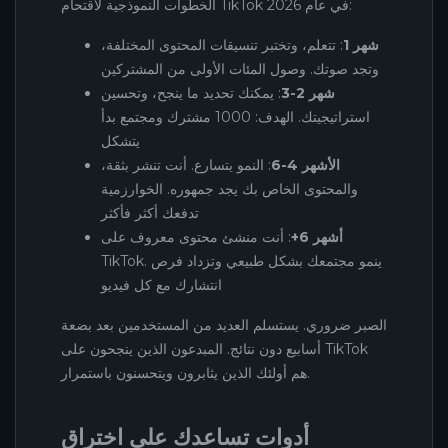
الخطوات النموذجية لاقتحام TikTok في عام 2026:
شهر 1
: تتعلم، وتختبر تنسيقات المحتوى المختلفة،
وتجد صوتك. وصول المئات الأولى من المشتركين
شهر 2-3
: يمكنك تحديد ما ينجح، وتحسين
استراتيجيتك. الهدف: 1000 مشترك ومجتمع بدأ
يتشكل
الأشهر 4-6
: النمو يتسارع. أنت تنشر بثقة،
والمحتوى الخاص بك يجد جمهوره. الخوارزمية
تدفعك أكثر فأكثر
أشهر 6+
: أنت منشئ محتوى معروف على
TikTok. ينمو مجتمعك بشكل طبيعي وتزداد فرص
انتشارك مع كل فيديو
الصبر ضروري. يستسلم العديد من المستخدمين بعد بضعة
أسابيع دون نتائج. المبدعون الذين ينجحون على TikTok
هم أولئك الذين يثابرون ويتحسنون باستمرار.
أدوات تساعدك على اختراق