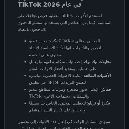
TikTok في عام 2026
لتعظيم فرص نجاحك على TikTok، استخدم الأدوات
المناسبة. فيما يلي العناصر التي يستخدمها منشئو المحتوى
الناجحون بانتظام:
كابكت
: محرر فيديو TikTok المجاني، مثالي
للتحرير والتأثيرات. إنها الأداة الأساسية لإنشاء
محتوى عالي الجودة
تحليلات تيك توك
: إحصائيات متكاملة لفهم ما يعمل
على حسابك وتحديد أفضل الأوقات للنشر
الأصوات الشائعة
: مكتبة الأصوات العصرية مباشرة
في تطبيق TikTok لتصفح الترندات
قماش
: لإنشاء صور مصغرة ومرئيات لمقاطع فيديو
TikTok والشبكات الاجتماعية الأخرى
فكرة أو تريلو
: لتخطيط المحتوى الخاص بك مسبقًا
والحفاظ على تكرار النشر المنتظم
سيؤدي استثمار الوقت في إتقان هذه الأدوات إلى تحسين
جودة مقاطع الفيديو الخاصة بك وإنتاجيتك بشكل كبير