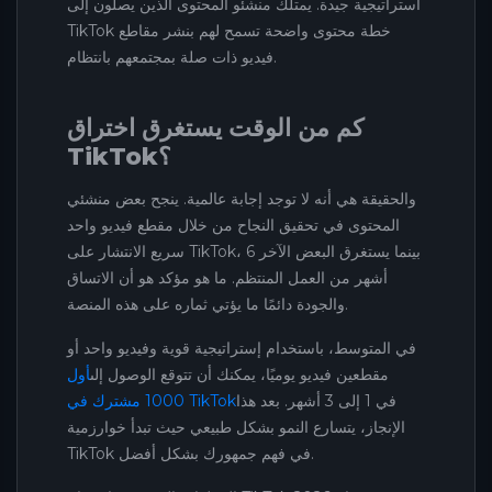
استراتيجية جيدة. يمتلك منشئو المحتوى الذين يصلون إلى
TikTok خطة محتوى واضحة تسمح لهم بنشر مقاطع
فيديو ذات صلة بمجتمعهم بانتظام.
كم من الوقت يستغرق اختراق
TikTok؟
والحقيقة هي أنه لا توجد إجابة عالمية. ينجح بعض منشئي
المحتوى في تحقيق النجاح من خلال مقطع فيديو واحد
سريع الانتشار على TikTok، بينما يستغرق البعض الآخر 6
أشهر من العمل المنتظم. ما هو مؤكد هو أن الاتساق
والجودة دائمًا ما يؤتي ثماره على هذه المنصة.
في المتوسط، باستخدام إستراتيجية قوية وفيديو واحد أو
مقطعين فيديو يوميًا، يمكنك أن تتوقع الوصول إلى
أول
في 1 إلى 3 أشهر. بعد هذا
1000 مشترك في TikTok
الإنجاز، يتسارع النمو بشكل طبيعي حيث تبدأ خوارزمية
TikTok في فهم جمهورك بشكل أفضل.