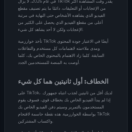
في عام 2026، لا يزال TikTok يقدر وقت المشاهدة أكثر
من الإعجابات أو التعليقات. دائمًا ما يتم تصنيف مقطع
الفيديو الذي يشاهده الأشخاص حتى النهاية في مرتبة
أعلى من مقطع الفيديو الذي يحصل على الكثير من
الإعجابات ولكن لا أحد يشاهد كل شيء.
تأخذ خوارزمية TikTok أيضًا في الاعتبار جودة المحتوى
ومدى ملاءمته لاهتمامات كل مستخدم والتفاعلات
السابقة. كلما زاد الاهتمام بالمحتوى الخاص بك، كلما
أوصت به المنصة للمستخدمين الجدد.
الخطاف: أول ثانيتين هما كل شيء
على TikTok، لديك أقل من ثانيتين لجذب انتباه جمهورك.
إذا لم يبدأ الفيديو الخاص بك بخطاف قوي، فسوف يقوم
المستخدمون بالتمرير وسيتم دفن الفيديو الخاص بك
بواسطة الخوارزمية. هذه نقطة حاسمة لاقتحام TikTok
واكتساب المشتركين.