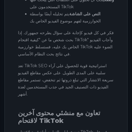
المستخدمون على TikTok
النص على الشاشة
يتم تحليله أيضًا بواسطة
الخوارزمية لفهم موضوع الفيديو الخاص بك
فكر في كل فيديو كإجابة على سؤال يطرحه جمهورك. إذا
بحث شخص ما عن "كيفية اقتحام TikTok" وأجاب الفيديو
الخاص بك عليه، فستسلط خوارزمية TikTok الضوء عليه
في نتائج بحث النظام الأساسي.
تعد TikTok SEO استراتيجية قوية للحصول على آراء
سلبية على المدى الطويل. على عكس مقاطع الفيديو
سريعة الانتشار التي تبلغ ذروتها ثم تنخفض، تستمر مقاطع
الفيديو ذات التصنيف الجيد في جذب المستخدمين لعدة
أشهر.
تعاون مع منشئي محتوى آخرين
لاقتحام TikTok
تعد عمليات التعاون أداة قوية لاقتحام TikTok في عام