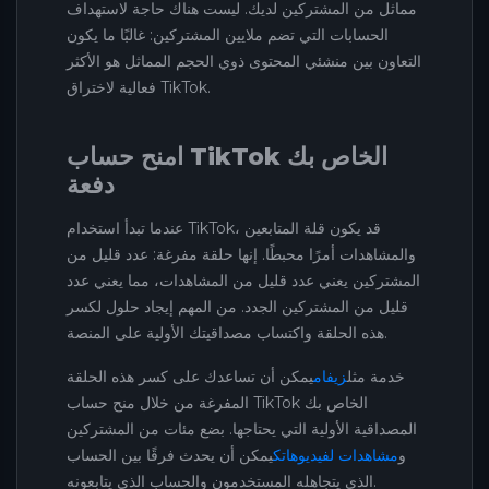
مماثل من المشتركين لديك. ليست هناك حاجة لاستهداف
الحسابات التي تضم ملايين المشتركين: غالبًا ما يكون
التعاون بين منشئي المحتوى ذوي الحجم المماثل هو الأكثر
فعالية لاختراق TikTok.
امنح حساب TikTok الخاص بك
دفعة
عندما تبدأ استخدام TikTok، قد يكون قلة المتابعين
والمشاهدات أمرًا محبطًا. إنها حلقة مفرغة: عدد قليل من
المشتركين يعني عدد قليل من المشاهدات، مما يعني عدد
قليل من المشتركين الجدد. من المهم إيجاد حلول لكسر
هذه الحلقة واكتساب مصداقيتك الأولية على المنصة.
خدمة مثل
زيفام
يمكن أن تساعدك على كسر هذه الحلقة
المفرغة من خلال منح حساب TikTok الخاص بك
المصداقية الأولية التي يحتاجها. بضع مئات من المشتركين
و
مشاهدات لفيديوهاتك
يمكن أن يحدث فرقًا بين الحساب
الذي يتجاهله المستخدمون والحساب الذي يتابعونه.