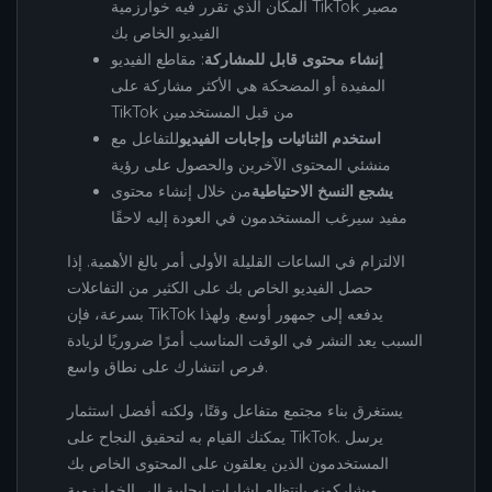
المكان الذي تقرر فيه خوارزمية TikTok مصير
الفيديو الخاص بك
إنشاء محتوى قابل للمشاركة
: مقاطع الفيديو
المفيدة أو المضحكة هي الأكثر مشاركة على
TikTok من قبل المستخدمين
استخدم الثنائيات وإجابات الفيديو
للتفاعل مع
منشئي المحتوى الآخرين والحصول على رؤية
يشجع النسخ الاحتياطية
من خلال إنشاء محتوى
مفيد سيرغب المستخدمون في العودة إليه لاحقًا
الالتزام في الساعات القليلة الأولى أمر بالغ الأهمية. إذا
حصل الفيديو الخاص بك على الكثير من التفاعلات
بسرعة، فإن TikTok يدفعه إلى جمهور أوسع. ولهذا
السبب يعد النشر في الوقت المناسب أمرًا ضروريًا لزيادة
فرص انتشارك على نطاق واسع.
يستغرق بناء مجتمع متفاعل وقتًا، ولكنه أفضل استثمار
يمكنك القيام به لتحقيق النجاح على TikTok. يرسل
المستخدمون الذين يعلقون على المحتوى الخاص بك
ويشاركونه بانتظام إشارات إيجابية إلى الخوارزمية.