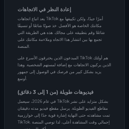
إعادة النظر في الاتجاهات
يعد اتباع اتجاهات TikTok أمرًا جيدًا، ولكن تكييفها مع
مكانتك الخاصة هو الأفضل. خذ صوتًا شائعًا أو تنسيقًا
شائعًا وقم بتطبيقه على مجالك. هذه هي الطريقة التي
تجمع بها بين انتشار هذا الاتجاه وملاءمة مكانتك على
المنصة.
المبدعون الذين يخترقون الأسرع على TikTok هم أولئك
الذين يركبون الاتجاهات مع إضافة لمستهم الشخصية. وهذا
يزيد بشكل كبير من فرصك في الوصول إلى جمهور
أوسع.
فيديوهات طويلة (من 1 إلى 3 دقائق)
في عام 2026، سيعمل TikTok بشكل متزايد على نشر
مقاطع الفيديو الطويلة. يرسل مقطع فيديو مدته دقيقتان
تمت مشاهدته حتى النهاية إشارة قوية جدًا إلى خوارزمية
TikTok. إجمالي وقت المشاهدة أعلى، لذا توصي المنصة