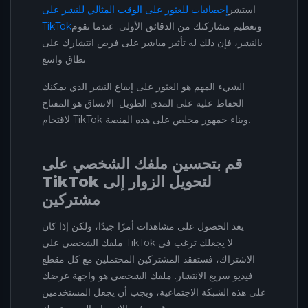
استشر
إحصائيات للعثور على الوقت المثالي للنشر على
وتعظيم مشاركتك من الدقائق الأولى. عندما تقوم
TikTok
بالنشر، فإن ذلك له تأثير مباشر على فرص انتشارك على
نطاق واسع.
الشيء المهم هو العثور على إيقاع النشر الذي يمكنك
الحفاظ عليه على المدى الطويل. الاتساق هو المفتاح
لاقتحام TikTok وبناء جمهور مخلص على هذه المنصة.
قم بتحسين ملفك الشخصي على
TikTok لتحويل الزوار إلى
مشتركين
يعد الحصول على مشاهدات أمرًا جيدًا، ولكن إذا كان
ملفك الشخصي على TikTok لا يجعلك ترغب في
الاشتراك، فستفقد المشتركين المحتملين مع كل مقطع
فيديو سريع الانتشار. ملفك الشخصي هو واجهة عرضك
على هذه الشبكة الاجتماعية، ويجب أن يجعل المستخدمين