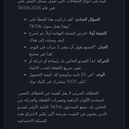
فيما يلي أنواع الخطافات التي تعمل بشكل أفضل على
TikTok في عام 2026:
السؤال الصادم
: "لقد ارتكبت هذا الخطأ على
TikTok وهذا يقتل نموك"
النتيجة أولا
: اعرض النتيجة النهائية أولاً، ثم اشرح
كيف وصلت إلى هناك
الجدل
: "الجميع يقول أن ينشر 3 مرات في اليوم،
هذا غير صحيح"
الحركة
: ابدأ الفيديو الخاص بك بإيماءة أو حركة أو
تغيير سريع لللقطة لجذب الانتباه
الوعد
: "في 30 ثانية سأوضح لك كيفية الحصول
على 1000 مشترك في التيك توك"
الخطاف المرئي لا يقل أهمية عن الخطاف النصي.
استخدم الألوان الزاهية وتغييرات اللقطة والحركة من
الثانية الأولى لفيديو TikTok الخاص بك. يتمتع المبدعون
الذين يتقنون فن التثبيت بفرصة أكبر بكثير لاختراق هذه
الشبكة الاجتماعية.