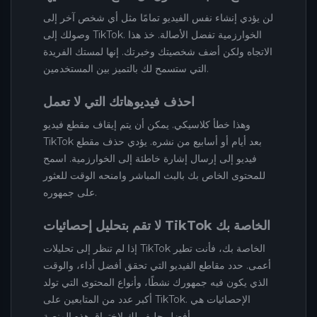
لن يؤدي إنشاء نفس الفيديو تمامًا مثل أي شخص آخر إلى
وصولك إلى TikTok. الخوارزمية تفضل الأصالة. خذ هذا
الاتجاه ولكن أضف شخصيتك وخبرتك. إنها لمستك الفريدة
التي ستسمح لك بالتميز بين المستخدمين.
احذف فيديوهاتك التي لا تعمل
وهذا خطأ كلاسيكي. يمكن أن يتم إيقاف مقطع فيديو
TikTok بعد أيام أو أسابيع من نشره. يؤدي حذف مقطع
فيديو إلى إرسال إشارة خاطئة إلى الخوارزمية. اسمح
للمحتوى الخاص بك بالبث المباشر وامنحه الوقت للعثور
على جمهوره.
لا تقم بتحليل إحصائيات TikTok الخاصة بك
إذا لم تنظر إلى تحليلات TikTok الخاصة بك، فأنت تطير
أعمى. حدد مقاطع الفيديو التي تحقق أفضل أداء، والوقت
الذي يكون فيه جمهورك نشطًا، وأنواع المحتوى التي تولد
أكبر عدد من المتابعين على TikTok. الإحصائيات هي
أفضل حليف لك لاختراق هذه المنصة.