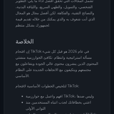
تشمل المجالات التي تحقق أفضل أداء ما يلي: التطوير
الشخصي، والتمويل، والطهي السريع، واللياقة البدنية،
والنصائح التقنية، والفكاهة. لكن أفضل مجال هو المجال
الذي أنت شغوف به والذي يمكنك من خلاله تقديم قيمة
لجمهورك بشكل منتظم.
الخلاصة
إن اقتحام TikTok في عام 2026 هو قبل كل شيء
مسألة استراتيجية وانتظام. تكافئ الخوارزمية منشئي
المحتوى الذين ينشرون محتوى عالي الجودة ويتفاعلون مع
مجتمعهم ويتكيفون مع الاتجاهات الجديدة على النظام
الأساسي.
لتلخيص الخطوات الأساسية لاقتحام TikTok:
افهم واعمل مع خوارزمية TikTok، وليس ضدها
اعتني بخطافاتك لجذب انتباه المستخدمين منذ
الثواني الأولى