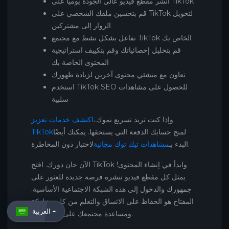
انشر مقطع فيديو عالي الجودة يوميًا على TikTok
قم بتحسين ملفك الشخصي على TikTok لتحويل
الزوار إلى مشتركين
تفاعل بشكل نشط مع مجتمع TikTok الخاص بك
قم بتحليل إحصائياتك وقم بتكييف استراتيجية
المحتوى الخاصة بك
تعاون مع منشئي محتوى آخرين لزيادة ظهورك
استخدم TikTok SEO للحصول على مشاهدات
سلبية
وإذا كنت تريد تسريع نموك،
اكتشف خدمات تعزيز
لمنح حسابك الدفعة التي يستحقها. يمكنك أيضًا
TikTok
لاختبار دون المخاطرة.
البدء بـ
مشاهدات تيك توك مجانية
الآن حان دورك. افتح TikTok وابدأ في إنشاء المحتوى!
يمثل كل مقطع فيديو تنشره فرصة جديدة للعثور على
جمهورك والدخول إلى هذه الشبكة الاجتماعية الأساسية.
المفتاح هو الحفاظ على الاتساق والتعلم من كل مشاركة
العربية
ومساعدة مجتمعك على النمو معك.