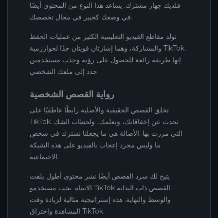
فلديك جهاز مشترك. يساعد هذا النوع من المحتوى أيضًا
في وضعك كخبير في مجال تخصصك.
تولد مقاطع الفيديو التعليمية الكثير من عمليات الحفظ
والمشاركة، وهما إشارتان قويتان جدًا لخوارزمية TikTok.
إنها طريقة رائعة للحصول على رؤية وجذب مستخدمين
جدد إلى ملفك الشخصي.
رواية القصص الشخصية
تخلق القصص الحقيقية والأصلية رابطًا عاطفيًا على
TikTok. تحدث عن إخفاقاتك، وتعلمك، ولحظات الشك
التي مررت بها. الأصالة هي ما يجعلنا نشترك في شخص
ما وليس مجرد إعجاب بالفيديو على هذه الشبكة
الاجتماعية.
يتيح لك سرد القصص أيضًا نشر محتوى أطول يلفت
الانتباه. يحب مستخدمو TikTok القصص ذات البداية
والوسط والنهاية. هذه إستراتيجية مثالية لزيادة وقت
المشاهدة واختراق TikTok.