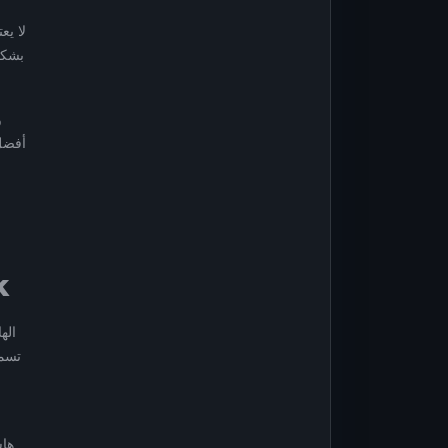
الانتش
بشكل
أفضل 
أهمية
تسمح
هاش