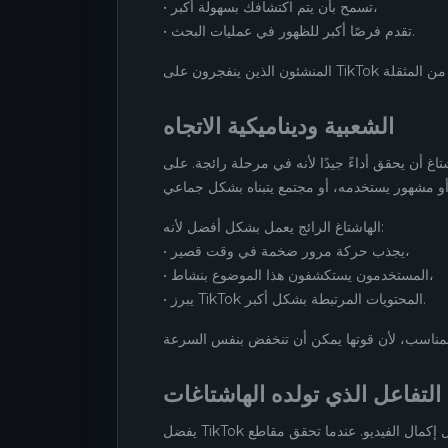
• تسمح بأن يتم اكتشافك بسهولة أكبر،
• تقدم فرصًا أكبر للظهور في عمليات البحث.
الشعبية وديناميكية الاتجاه
أداءً جيدًا لأنه في مرحلة رائجة. على TikTok، كل شيء يتطور بسرعة كبيرة: يمكن لهاشتاغ أن ينتشر فجأة لأن
الهاشتاغ الرائج يعمل بشكل أفضل لأنه:
• يجذب حركة مرور ضخمة في وقت قصير،
• المستخدمون يستكشفون هذا الموضوع بنشاط،
• يبرز TikTok المحتويات المرتبطة بشكل أكبر.
التفاعل الذي تولده الهاشتاغات
يفضل TikTok الهاشتاغات التي تولد التفاعل: الإعجابات، التعليقات، المشاركات، الحفظ، معدل إكمال الفيديو. عندما تحقق مقاطع