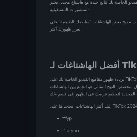
ديو الخاصة بك نتائج جيدة مع هاشتاغ محدد، يعتبر TikTok أن محتواك ملائم لهذا الموضوع. النتيجة: يفضلك أكثر لنفس الهاشتاغ في
المنشورات المستقبلية.
عض الهاشتاغات "مناطقك الطبيعية" على TikTok: حسابك يرتبط بمجال متخصص، وأسلوب، ونوع من الجمهور، مما
يعزز ظهورك أكثر.
ات لـ TikTok
لزيادة ظهور مقاطع الفيديو الخاصة بك على TikTok، استخدام الهاشتاغات الصحيحة أمر لا غنى عنه. الهاشتاغات الشعبية تتيح لك
ل متخصص. النهج المثالي هو الجمع بين الهاشتاغات
#fyp
#foryou