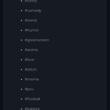
#funny
#comedy
#trend
#humor
#greenscreen
#anime
#love
#stitch
#meme
#pov
#football
#explore