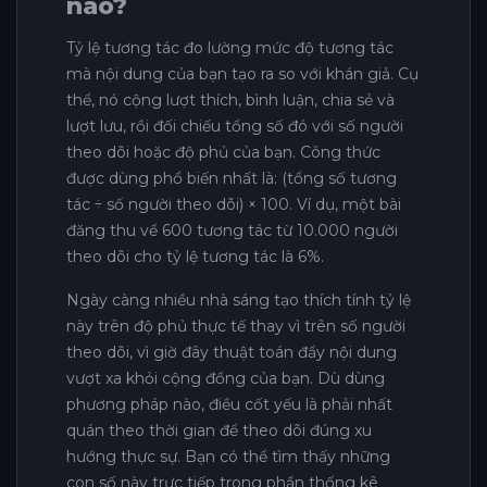
nào?
Tỷ lệ tương tác đo lường mức độ tương tác
mà nội dung của bạn tạo ra so với khán giả. Cụ
thể, nó cộng lượt thích, bình luận, chia sẻ và
lượt lưu, rồi đối chiếu tổng số đó với số người
theo dõi hoặc độ phủ của bạn. Công thức
được dùng phổ biến nhất là: (tổng số tương
tác ÷ số người theo dõi) × 100. Ví dụ, một bài
đăng thu về 600 tương tác từ 10.000 người
theo dõi cho tỷ lệ tương tác là 6%.
Ngày càng nhiều nhà sáng tạo thích tính tỷ lệ
này trên độ phủ thực tế thay vì trên số người
theo dõi, vì giờ đây thuật toán đẩy nội dung
vượt xa khỏi cộng đồng của bạn. Dù dùng
phương pháp nào, điều cốt yếu là phải nhất
quán theo thời gian để theo dõi đúng xu
hướng thực sự. Bạn có thể tìm thấy những
con số này trực tiếp trong phần thống kê