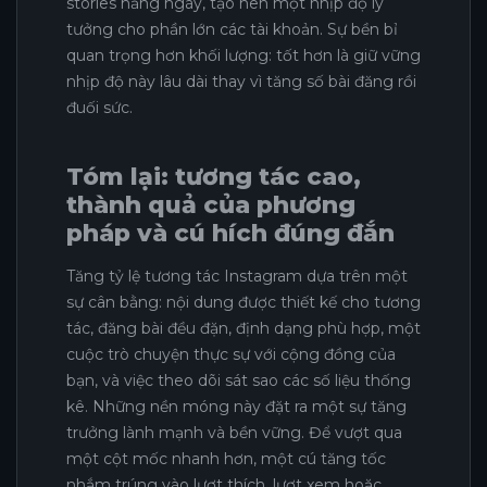
stories hằng ngày, tạo nên một nhịp độ lý
tưởng cho phần lớn các tài khoản. Sự bền bỉ
quan trọng hơn khối lượng: tốt hơn là giữ vững
nhịp độ này lâu dài thay vì tăng số bài đăng rồi
đuối sức.
Tóm lại: tương tác cao,
thành quả của phương
pháp và cú hích đúng đắn
Tăng tỷ lệ tương tác Instagram dựa trên một
sự cân bằng: nội dung được thiết kế cho tương
tác, đăng bài đều đặn, định dạng phù hợp, một
cuộc trò chuyện thực sự với cộng đồng của
bạn, và việc theo dõi sát sao các số liệu thống
kê. Những nền móng này đặt ra một sự tăng
trưởng lành mạnh và bền vững. Để vượt qua
một cột mốc nhanh hơn, một cú tăng tốc
nhắm trúng vào lượt thích, lượt xem hoặc