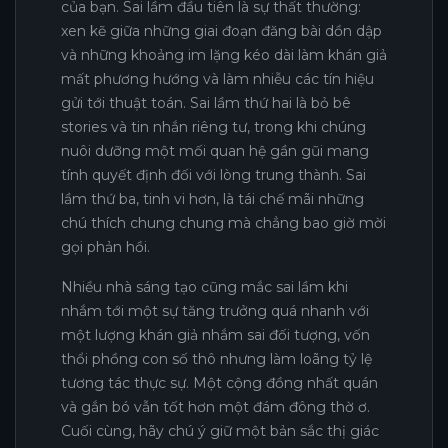
của bạn. Sai lầm đầu tiên là sự thất thường:
xen kẽ giữa những giai đoạn đăng bài dồn dập
và những khoảng im lặng kéo dài làm khán giả
mất phương hướng và làm nhiễu các tín hiệu
gửi tới thuật toán. Sai lầm thứ hai là bỏ bê
stories và tin nhắn riêng tư, trong khi chúng
nuôi dưỡng một mối quan hệ gần gũi mang
tính quyết định đối với lòng trung thành. Sai
lầm thứ ba, tinh vi hơn, là tái chế mãi những
chú thích chung chung mà chẳng bao giờ mời
gọi phản hồi.
Nhiều nhà sáng tạo cũng mắc sai lầm khi
nhắm tới một sự tăng trưởng quá nhanh với
một lượng khán giả nhắm sai đối tượng, vốn
thổi phồng con số thô nhưng làm loãng tỷ lệ
tương tác thực sự. Một cộng đồng nhất quán
và gắn bó vẫn tốt hơn một đám đông thờ ơ.
Cuối cùng, hãy chú ý giữ một bản sắc thị giác