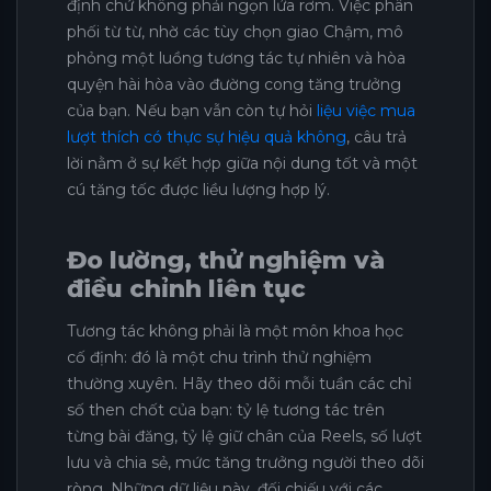
định chứ không phải ngọn lửa rơm. Việc phân
phối từ từ, nhờ các tùy chọn giao Chậm, mô
phỏng một luồng tương tác tự nhiên và hòa
quyện hài hòa vào đường cong tăng trưởng
của bạn. Nếu bạn vẫn còn tự hỏi
liệu việc mua
lượt thích có thực sự hiệu quả không
, câu trả
lời nằm ở sự kết hợp giữa nội dung tốt và một
cú tăng tốc được liều lượng hợp lý.
Đo lường, thử nghiệm và
điều chỉnh liên tục
Tương tác không phải là một môn khoa học
cố định: đó là một chu trình thử nghiệm
thường xuyên. Hãy theo dõi mỗi tuần các chỉ
số then chốt của bạn: tỷ lệ tương tác trên
từng bài đăng, tỷ lệ giữ chân của Reels, số lượt
lưu và chia sẻ, mức tăng trưởng người theo dõi
ròng. Những dữ liệu này, đối chiếu với các