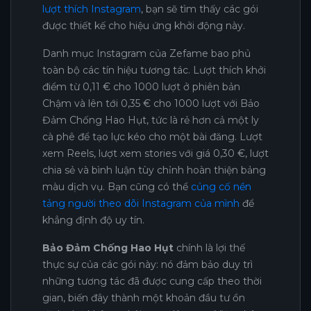
lượt thích Instagram
, bạn sẽ tìm thấy các gói
được thiết kế cho hiệu ứng khởi động này.
Danh mục Instagram của Zefame bao phủ
toàn bộ các tín hiệu tương tác. Lượt thích khởi
điểm từ 0,11 € cho 1000 lượt ở phiên bản
Chậm và lên tới 0,35 € cho 1000 lượt với Bảo
Đảm Chống Hao Hụt, tức là rẻ hơn cả một ly
cà phê để tạo lực kéo cho một bài đăng. Lượt
xem Reels, lượt xem stories với giá 0,30 €, lượt
chia sẻ và bình luận tùy chỉnh hoàn thiện bảng
màu dịch vụ. Bạn cũng có thể
củng cố nền
tảng người theo dõi Instagram của mình
để
khẳng định độ uy tín.
Bảo Đảm Chống Hao Hụt
chính là lợi thế
thực sự của các gói này: nó đảm bảo duy trì
những tương tác đã được cung cấp theo thời
gian, biến đây thành một khoản đầu tư ổn