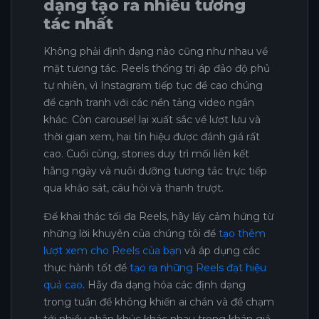
dạng tạo ra nhiều tương
tác nhất
Không phải định dạng nào cũng như nhau về
mặt tương tác. Reels thống trị áp đảo độ phủ
tự nhiên, vì Instagram tiếp tục đề cao chúng
để cạnh tranh với các nền tảng video ngắn
khác. Còn carousel lại xuất sắc về lượt lưu và
thời gian xem, hai tín hiệu được đánh giá rất
cao. Cuối cùng, stories duy trì mối liên kết
hằng ngày và nuôi dưỡng tương tác trực tiếp
qua khảo sát, câu hỏi và thanh trượt.
Để khai thác tối đa Reels, hãy lấy cảm hứng từ
những lời khuyên của chúng tôi để
tạo thêm
lượt xem cho Reels của bạn
và áp dụng các
thực hành tốt để
tạo ra những Reels đạt hiệu
quả cao
. Hãy đa dạng hóa các định dạng
trong tuần để không khiến ai chán và để chạm
tới nhiều phân khúc khác nhau trong khán giả