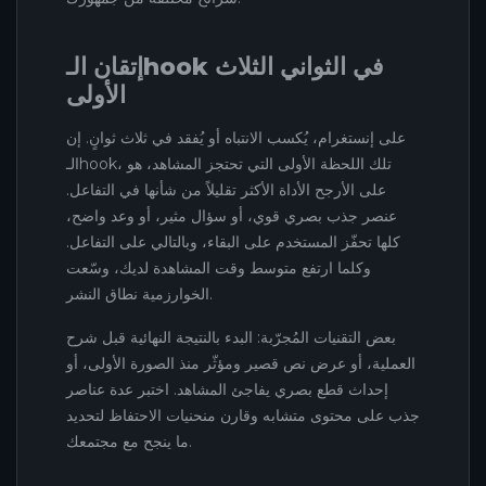
إتقان الـhook في الثواني الثلاث
الأولى
على إنستغرام، يُكسب الانتباه أو يُفقد في ثلاث ثوانٍ. إن
الـhook، تلك اللحظة الأولى التي تحتجز المشاهد، هو
على الأرجح الأداة الأكثر تقليلاً من شأنها في التفاعل.
عنصر جذب بصري قوي، أو سؤال مثير، أو وعد واضح،
كلها تحفّز المستخدم على البقاء، وبالتالي على التفاعل.
وكلما ارتفع متوسط وقت المشاهدة لديك، وسّعت
الخوارزمية نطاق النشر.
بعض التقنيات المُجرّبة: البدء بالنتيجة النهائية قبل شرح
العملية، أو عرض نص قصير ومؤثّر منذ الصورة الأولى، أو
إحداث قطع بصري يفاجئ المشاهد. اختبر عدة عناصر
جذب على محتوى متشابه وقارن منحنيات الاحتفاظ لتحديد
ما ينجح مع مجتمعك.