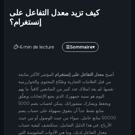
كيف تزيد معدل التفاعل على
إنستغرام؟
⏱
~6 min de lecture
☰
Sommaire
▾
أصبح
معدل التفاعل على إنستغرام
المؤشر الأكثر متابعة
من قبل العلامات التجارية وصُنّاع المحتوى والخوارزمية
نفسها. لم يعد امتلاك عدد كبير من المتابعين كافياً: ما يهم
اليوم هو نسبة جمهورك الذي يضع الإعجابات ويعلّق
ويحفظ ويشارك منشوراتك. يمكن لحساب يضم 5000
متابع نشط جداً أن يتفوق بسهولة على حساب يضم
50000 متابع خامل، سواء من حيث الوصول أو من حيث
الأرباح. في هذا الدليل الشامل، ستكتشف كيفية حساب
معدل التفاعل لديك، وما هي الأدوات الملموسة التي