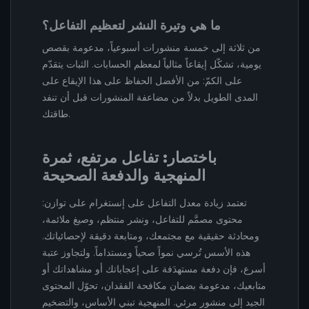
ما هي وتيرة النشر لتعظيم التفاعل؟
من ثلاثة إلى خمسة منشورات أسبوعياً، مدعومة بقصص
يومية، تشكّل إيقاعاً مثالياً لمعظم الحسابات. الثبات يتقدّم
على الكمّ: من الأفضل الحفاظ على هذا الإيقاع على
المدى الطويل بدلاً من مضاعفة المنشورات قبل أن تنفد
طاقتك.
باختصار: تفاعل مرتفع، ثمرة
المنهجية والدفعة الصحيحة
تعتمد زيادة معدل التفاعل على إنستغرام على توازن:
محتوى مصمَّم للتفاعل، ونشر منتظم، وصيغ ملائمة،
ومحادثة حقيقية مع مجتمعك، ومتابعة دقيقة لإحصائياتك.
هذه الأسس تُرسي نمواً صحياً ومستداماً. ولتجاوز عتبة
أسرع، فإن دفعة مستهدَفة على إعجاباتك أو مشاهداتك أو
متابعيك، مدعومة بضمان مكافحة الفقدان، تحوّل المحتوى
الجيد إلى منشور مرئي. المنهجية تبني الأساس، والتضخيم