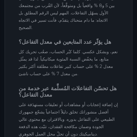
بين 5 و8 % واقعياً بل ومتوقَّعاً، لأن القُرب من مجتمعك
الأول يسهّل التفاعلات. المهم ليس الرقم المطلق بل
الاتجاه: ما دام منحناك يتقدّم، فأنت تسير في الاتجاه
الصحيح.
هل يؤثّر عدد المتابعين في معدل التفاعل؟
نعم، وبشكل عكسي. كلما كبُر الحساب، صعُب تحريك كل
متابع، ما يخفّض النسبة المئوية ميكانيكياً. لذا قد يمثّل
معدل 2 % على حساب كبير تفاعلات مطلقة أكثر بكثير
من معدل 7 % على حساب ناشئ.
هل تحسّن التفاعلات المُسلَّمة عبر خدمة من
معدل التفاعل؟
إن إضافة إعجابات أو مشاهدات أو تعليقات مستهدَفة على
أفضل منشوراتك تخلق دليلاً اجتماعياً يشجّع جمهورك
الطبيعي على التفاعل بدوره. وبالاقتران مع محتوى عالي
الجودة وضمان مكافحة الفقدان، تثبّت هذه الدفعة
ديناميكيتك دون أن تحلّ محل العمل الجوهري.