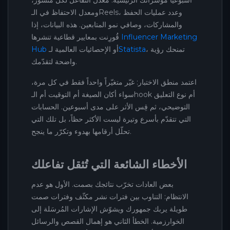
ومعدل الاحتفاظ في الـReels، وعدد عمليات الحفظ
والمشاركات، وصافي نمو المتابعين. هذه البيانات، إذا
Influencer Marketing
قُورِنت بمعايير قطاعية تنشرها
، تمنحك رؤية
Statista
أو الإحصائيات العالمية لـ
Hub
واضحة لتقدّمك.
اعتمد منطق الاختبار: غيّر متغيّراً واحداً فقط في كل مرة،
سواء أكان الصيغة أم التوقيت أم الـhook أم نوع التعليق
التوضيحي، ثم قِس الأثر على مدى أسبوعين. الحسابات
التي تتقدّم بأسرع وتيرة ليست الأكثر حظاً، بل تلك التي
تحلّل أرقامها بهدوء وتكرّر ما ينجح.
الأخطاء الشائعة التي تُثقل تفاعلك
بعض العادات تخرّب نتائجك بصمت. الأول هو عدم
الانتظام: التناوب بين فترات نشر مكثّف وفترات صمت
طويلة يربك جمهورك ويشوّش الإشارات المُرسَلة إلى
الخوارزمية. الخطأ الثاني هو إهمال القصص والرسائل