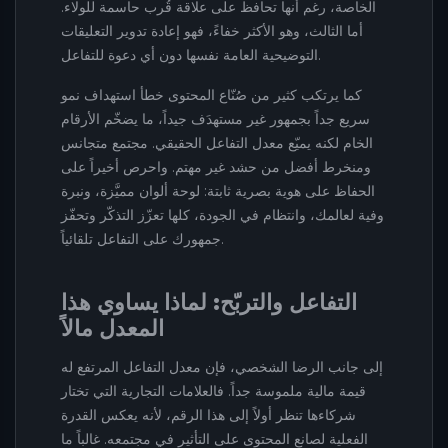
الخاصة، رغم أنها تحافظ على علاقة قُرب حاسمة للولاء.
أما الثالث، وهو الأكثر خفاءً، فهو إعادة تدوير التعليقات
التوضيحية العامة نفسها دون أي دعوة للتفاعل.
كما يرتكب كثير من صُنّاع المحتوى خطأ استهداف نمو
سريع جداً بجمهور غير مستهدَف جيداً، ما يضخّم الأرقام
الخام لكنه يميّع معدل التفاعل الحقيقي. مجتمع متجانس
ومنخرط أفضل من حشد غير مهتم. واحرص أخيراً على
الحفاظ على هوية بصرية ثابتة: لوحة ألوان مميَّزة، ونبرة
وفية لعالمك، وانتظام في الجودة، كلها تعزّز التذكّر وتحفّز
جمهورك على التفاعل تلقائياً.
التفاعل والتربّح: لماذا يساوي هذا
المعدل مالاً
إلى جانب الرضا الشخصي، فإن معدل التفاعل المرتفع له
قيمة مالية ملموسة جداً. فالعلامات التجارية التي تختار
شركاءها تنظر أولاً إلى هذا الرقم، لأنه يعكس القدرة
الفعلية لصانع المحتوى على التأثير في مجتمعه. غالباً ما