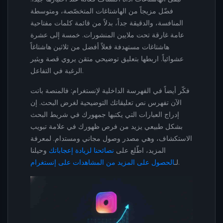
فضّل مزيجاً من الهاشتاغات المتخصّصة، ومتوسطة
المنافسة، والدقيقة جداً، بدلاً من قائمة كلمات مفتاحية
عامة غارقة تحت ملايين المنشورات. خمسة إلى عشرة
هاشتاغات مستهدفة فعلاً أفضل من ثلاثين هاشتاغاً
عشوائياً. اربطها بتعليق توضيحي متقن يروي قصة ويثير
الرغبة في التفاعل.
فكّر أيضاً في الفهرسة الداخلية لإنستغرام: فالمنصة باتت
الآن تفهرس نص تعليقاتك التوضيحية لغرض البحث. إن
إدراج العبارات التي يكتبها جمهورك في شريط البحث
بشكل طبيعي يزيد من فرص ظهورك في علامة تبويب
الاستكشاف، وهي مصدر وصول مجاني ومستدام. لمعرفة
المزيد، اطّلع على
نصائحنا لزيادة إعجاباتك
وحيلنا
.
لـ
الحصول على المزيد من المشاهدات على إنستغرام