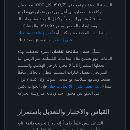
النسخة البطيئة وترتفع حتى 0,35 € لكل 1000 مع ضمان
مكافحة الفقدان، أي أقل من ثمن فنجان قهوة لمنح
منشورك زخماً. وتكمّل اللوحة مشاهدات الـReels،
ومشاهدات القصص بسعر 0,30 €، والمشاركات
والتعليقات المخصّصة. يمكنك أيضاً
تعزيز قاعدة متابعيك
لترسيخ مصداقيتك.
على إنستغرام
يشكّل
ضمان مكافحة الفقدان
الميزة الحقيقية لهذه
الباقات: فهو يضمن بقاء التفاعلات المُسلَّمة عبر الزمن، ما
يجعلها استثماراً ثابتاً لا مجرد نار في الهشيم. والتسليم
التدريجي، بفضل خيارات التسليم البطيء، يحاكي تدفّقاً
طبيعياً ويندمج بسلاسة مع منحنى نموك. وإذا كنت لا تزال
تتساءل
هل يعمل شراء الإعجابات حقاً
، فإن الجواب يكمن
في الجمع بين محتوى جيد ودفعة مدروسة الجرعة.
القياس والاختبار والتعديل باستمرار
التفاعل ليس علماً جامداً: إنه دورة تجريب دائمة. تابع
أسبوعياً مؤشراتك الرئيسية: معدل التفاعل لكل منشور،