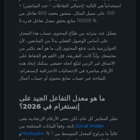
استخداماً هي التالية: (إجمالي التفاعلات ÷ عدد المتابعين) ×
100. على سبيل المثال، منشور يحصد 600 تفاعل من
10000 متابع يحقق معدل تفاعل قدره 6 %.
يفضّل عدد متزايد من صُنّاع المحتوى حساب هذا المعدل
على أساس الوصول الفعلي بدلاً من المتابعين، لأن
الخوارزمية باتت تدفع المحتوى إلى ما هو أبعد بكثير من
مجتمعك. وأياً كانت الطريقة، فإن الأهم هو الحفاظ على
الاتساق عبر الزمن لتتبّع اتجاه حقيقي. يمكنك إيجاد هذه
الأرقام مباشرة في الإحصائيات الاحترافية لإنستغرام،
المتاحة عبر حساب صانع محتوى أو حساب أعمال.
ما هو معدل التفاعل الجيد على
إنستغرام في 2026؟
تتغيّر المعايير كل عام، لكن بعض الأرقام الإرشادية تبقى
Social Insider
ثابتة. وفقاً للبيانات المجمّعة من
، غالباً ما يتراوح المعدل المتوسط بين 1 %
Hootsuite
و