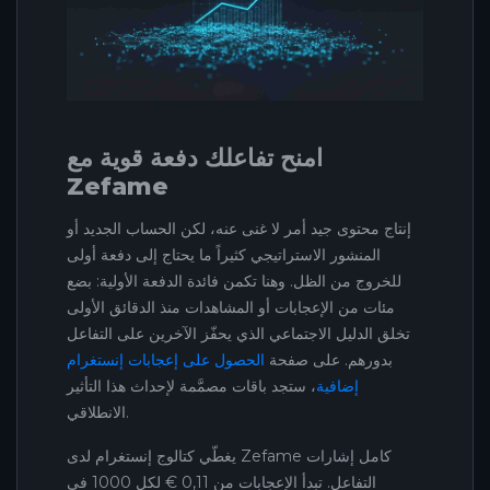
امنح تفاعلك دفعة قوية مع
Zefame
إنتاج محتوى جيد أمر لا غنى عنه، لكن الحساب الجديد أو
المنشور الاستراتيجي كثيراً ما يحتاج إلى دفعة أولى
للخروج من الظل. وهنا تكمن فائدة الدفعة الأولية: بضع
مئات من الإعجابات أو المشاهدات منذ الدقائق الأولى
تخلق الدليل الاجتماعي الذي يحفّز الآخرين على التفاعل
بدورهم. على صفحة
الحصول على إعجابات إنستغرام
إضافية
، ستجد باقات مصمَّمة لإحداث هذا التأثير
الانطلاقي.
يغطّي كتالوج إنستغرام لدى Zefame كامل إشارات
التفاعل. تبدأ الإعجابات من 0,11 € لكل 1000 في