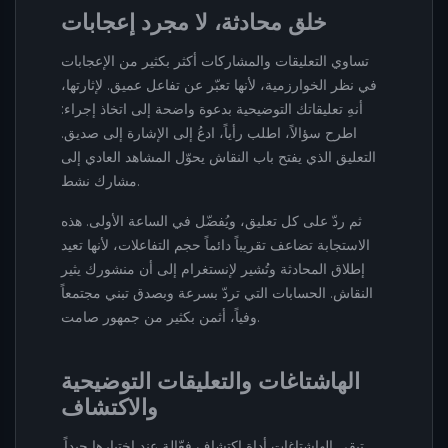
خلق محادثة، لا مجرد إعجابات
تساوي التعليقات والمشاركات أكثر بكثير من الإعجابات
في نظر الخوارزمية، لأنها تعبّر عن تفاعل عميق. لإثارتها،
أنهِ تعليقاتك التوضيحية بدعوة واضحة إلى اتخاذ إجراء:
اطرح سؤالاً، اطلب رأياً، ادعُ إلى الإشارة إلى صديق.
التعليق الذي يفتح باب النقاش يحوّل المشاهد العادي إلى
مشارك نشط.
ثم ردّ على كل تعليق، ويُفضّل في الساعة الأولى. هذه
الاستجابة تضاعف تقريباً دائماً حجم التفاعلات، لأنها تعيد
إطلاق المحادثة وتُشير لإنستغرام إلى أن منشورك يثير
النقاش. الحسابات التي تردّ بسرعة وبصدق تبني مجتمعاً
وفياً، أثمن بكثير من جمهور صامت.
الهاشتاغات والتعليقات التوضيحية
والاكتشاف
تبقى الهاشتاغات أداة اكتشاف فعّالة عند اختيارها جيداً.