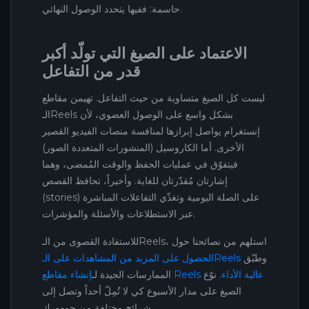
حاسمة: ففيها يتحدد الوصول النهائي.
الاعتماد على الصيغ التي تولّد أكبر
قدر من التفاعل
ليست كل الصيغ متساوية من حيث التفاعل. تهيمن مقاطع
الـReels بشكل واسع على الوصول العضوي، لأن
إنستغرام يواصل إبرازها لمنافسة منصات الفيديو القصير
الأخرى. أما الكاروسيل (المنشورات المتعددة الصور)
فيتفوّق في عمليات الحفظ والوقت المُمضى، وهما
إشارتان مُقدّرتان للغاية. وأخيراً، تحافظ القصص
(stories) على الصلة اليومية وتغذّي التفاعلات المباشرة
عبر الاستطلاعات والأسئلة والمؤشرات.
للاستفادة القصوى من الـReels، استلهم من نصائحنا حول
وطبّق
الحصول على المزيد من المشاهدات على الـReels
إنشاء مقاطع Reels عالية الأداء
. نوّع
الممارسات الجيدة لـ
الصيغ على مدار الأسبوع كي لا تُمِلّ أحداً وتصل إلى
شرائح مختلفة من جمهورك.