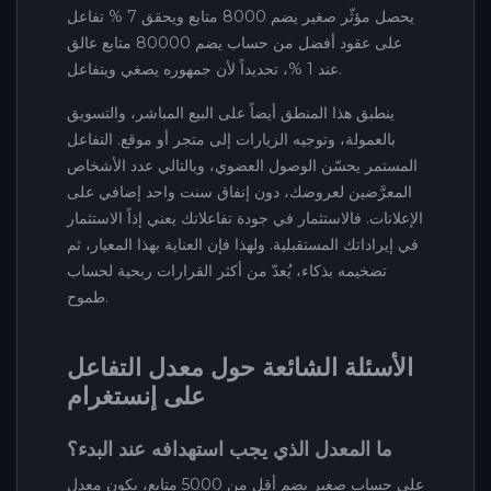
يحصل مؤثّر صغير يضم 8000 متابع ويحقق 7 % تفاعل
على عقود أفضل من حساب يضم 80000 متابع عالق
عند 1 %، تحديداً لأن جمهوره يصغي ويتفاعل.
ينطبق هذا المنطق أيضاً على البيع المباشر، والتسويق
بالعمولة، وتوجيه الزيارات إلى متجر أو موقع. التفاعل
المستمر يحسّن الوصول العضوي، وبالتالي عدد الأشخاص
المعرَّضين لعروضك، دون إنفاق سنت واحد إضافي على
الإعلانات. فالاستثمار في جودة تفاعلاتك يعني إذاً الاستثمار
في إيراداتك المستقبلية. ولهذا فإن العناية بهذا المعيار، ثم
تضخيمه بذكاء، يُعدّ من أكثر القرارات ربحية لحساب
طموح.
الأسئلة الشائعة حول معدل التفاعل
على إنستغرام
ما المعدل الذي يجب استهدافه عند البدء؟
على حساب صغير يضم أقل من 5000 متابع، يكون معدل