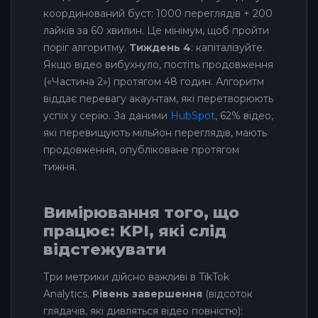
координований буст: 1000 переглядів + 200
лайків за 60 хвилин. Це мінімум, щоб пройти
поріг алгоритму.
Тиждень 4
: капіталізуйте.
Якщо відео вибухнуло, постіть продовження
(«Частина 2») протягом 48 годин. Алгоритм
віддає перевагу акаунтам, які перетворюють
успіх у серію. За даними
HubSpot
, 62% відео,
які перевищують мільйон переглядів, мають
продовження, опубліковане протягом
тижня.
Вимірювання того, що
працює: KPI, які слід
відстежувати
Три метрики дійсно важливі в TikTok
Analytics.
Рівень завершення
(відсоток
глядачів, які дивляться відео повністю):