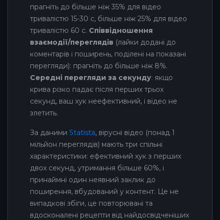
прагніть до більше ніж 35% для відео
тривалістю 15-30 с, більше ніж 25% для відео
тривалістю 60 с.
Співвідношення
взаємодії/переглядів
(лайки додані до
коментарів і поширень, поділені на показані
перегляди): прагніть до більше ніж 8%.
Середні перегляди за секунду
: якщо
крива різко падає після перших трьох
секунд, ваш хук неефективний, і відео не
злетить.
За даними
Statista
, вірусні відео (понад 1
мільйон переглядів) мають три спільні
характеристики: ефективний хук з перших
двох секунд, утримання більше 60%, і
принаймні один неявний заклик до
поширення, вбудований у контент. Це не
випадкові збіги, це повторювані та
вдосконалені рецепти від найдосвідченіших