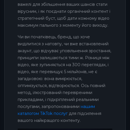
важелі для збільшення ваших шансів стати
вірусним, і як поєднати органічний контент і
стратегічний буст, щоб дати кожному відео
максимум пального з моменту його виходу.
Чи ви початківець, бренд, що хоче
виділитися з натовпу, чи вже встановлений
акаунт, що відчуває уповільнення зростання,
принципи залишаються тими ж. Різниця між
відео, яке зупиняється на 300 переглядах, і
відео, яке перевищує 5 мільйонів, не є
загадковою: вона вимірюється,
оптимізується, відтворюється. Ось повний
метод, ілюстрований перевіреними
прикладами, і підкріплений реальними
послугами, запропонованими
нашим
каталогом TikTok послуг
для підсилення
вашого найкращого контенту.