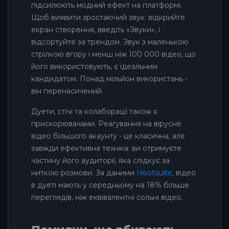
підсилюють модний ефект на платформі.
Щоб виявити зростаючий звук: відкрийте
екран створення, введіть «Звуки», і
відсортуйте за трендом. Звук з маленькою
стрілкою вгору і менш ніж 100 000 відео, що
його використовують, є ідеальним
кандидатом. Понад мільйон використань -
він перенасичений.
Дуети, стічі та колаборації також є
прискорювачами. Реагування на вірусне
відео більшого акаунту - це класична, але
завжди ефективна техніка: ви отримуєте
частину його аудиторії, яка слідкує за
ниткою розмови. За даними
Hootsuite
, відео
в дуеті мають у середньому на 18% більше
переглядів, ніж еквівалентні сольні відео.