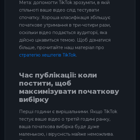
Мета: допомогти TikTok зрозуміти, в якій
спільноті ваше відео слід тестувати
спочатку. Хороша класифікація збільшує
початкове утримання в три-чотири рази,
оскільки відео подається аудиторії, яка
дійсно цікавиться темою. Щоб дізнатися
більше, прочитайте наш матеріал про
стратегію хештегів TikTok
.
Час публікації: коли
постити, щоб
максимізувати початкову
вибірку
Перші години є вирішальними. Якщо TikTok
тестує ваше відео о третій годині ранку,
ваша початкова вибірка буде дуже
маленькою, і вірусність майже неможлива.