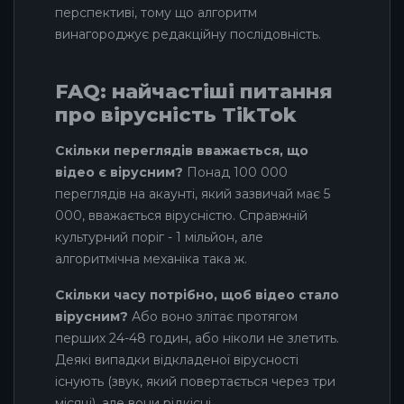
перспективі, тому що алгоритм
винагороджує редакційну послідовність.
FAQ: найчастіші питання
про вірусність TikTok
Скільки переглядів вважається, що
відео є вірусним?
Понад 100 000
переглядів на акаунті, який зазвичай має 5
000, вважається вірусністю. Справжній
культурний поріг - 1 мільйон, але
алгоритмічна механіка така ж.
Скільки часу потрібно, щоб відео стало
вірусним?
Або воно злітає протягом
перших 24-48 годин, або ніколи не злетить.
Деякі випадки відкладеної вірусності
існують (звук, який повертається через три
місяці), але вони рідкісні.