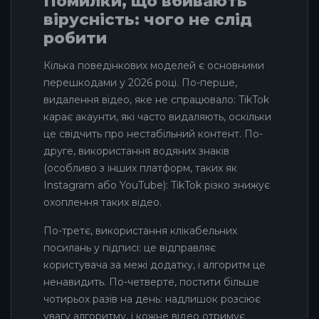
Помилки, що вбивають
вірусність: чого не слід
робити
Кілька поведінкових моделей є основними
перешкодами у 2026 році. По-перше,
видалення відео, яке не спрацювало: TikTok
карає акаунти, які часто видаляють, оскільки
це свідчить про нестабільний контент. По-
друге, використання водяних знаків
(особливо з інших платформ, таких як
Instagram або YouTube): TikTok різко знижує
охоплення таких відео.
По-третє, використання клікабельних
посилань у підписі: це відправляє
користувача за межі додатку, і алгоритм це
ненавидить. По-четверте, постити більше
чотирьох разів на день: надлишок розсіює
увагу алгоритму, і кожне відео отримує