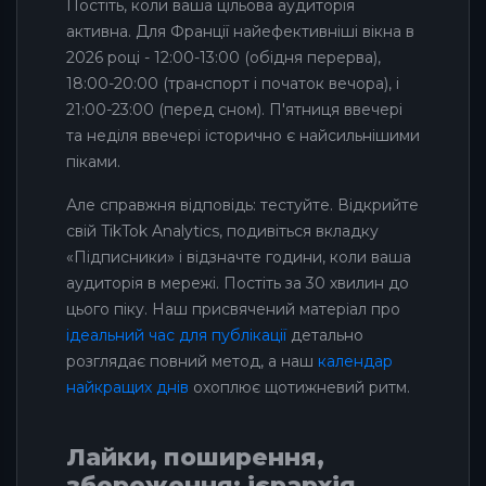
Постіть, коли ваша цільова аудиторія
активна. Для Франції найефективніші вікна в
2026 році - 12:00-13:00 (обідня перерва),
18:00-20:00 (транспорт і початок вечора), і
21:00-23:00 (перед сном). П'ятниця ввечері
та неділя ввечері історично є найсильнішими
піками.
Але справжня відповідь: тестуйте. Відкрийте
свій TikTok Analytics, подивіться вкладку
«Підписники» і відзначте години, коли ваша
аудиторія в мережі. Постіть за 30 хвилин до
цього піку. Наш присвячений матеріал про
ідеальний час для публікації
детально
розглядає повний метод, а наш
календар
найкращих днів
охоплює щотижневий ритм.
Лайки, поширення,
збереження: ієрархія