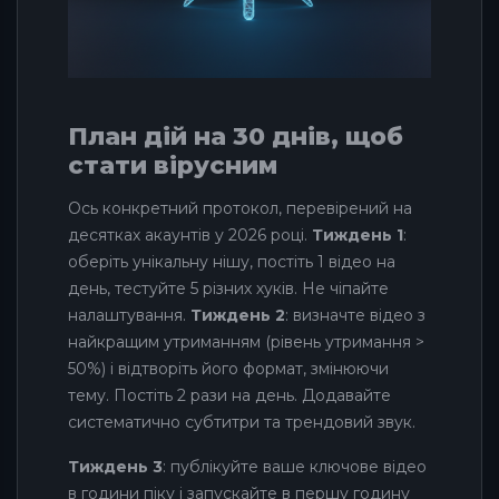
План дій на 30 днів, щоб
стати вірусним
Ось конкретний протокол, перевірений на
десятках акаунтів у 2026 році.
Тиждень 1
:
оберіть унікальну нішу, постіть 1 відео на
день, тестуйте 5 різних хуків. Не чіпайте
налаштування.
Тиждень 2
: визначте відео з
найкращим утриманням (рівень утримання >
50%) і відтворіть його формат, змінюючи
тему. Постіть 2 рази на день. Додавайте
систематично субтитри та трендовий звук.
Тиждень 3
: публікуйте ваше ключове відео
в години піку і запускайте в першу годину