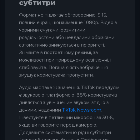
субтитри
Формат не підлягає обговоренню. 9:16,
повний екран, щонайменше 1080p. Відео з
чорними смугами, розмитими
роздільностями або невдалими обрізками
автоматично знижуються в пріоритеті.
Знімайте в портретному режимі, за
можливості при природному освітленні, і
стабілізуйте. Погана якість зображення
змушує користувача пропустити.
Аудіо має таке ж значення. TikTok передусім
є звуковою платформою: 88% користувачів
дивляться з увімкненим звуком, згідно з
даними, наданими
TikTok Newsroom
.
Інвестуйте в петличний мікрофон за 30 €,
якщо ви говорите перед камерою.
Додавайте систематично рідні субтитри
(через вбудовану функцію Captions), не