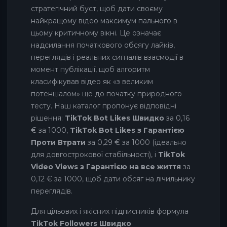
стратегічний буст, щоб дати своєму
найкращому відео максимум пального в
цьому критичному вікні. Це означає
надсилання початкового обсягу лайків,
переглядів і реальних сигналів взаємодії в
момент публікації, щоб алгоритм
класифікував відео як «з великим
потенціалом» ще до початку природного
тесту. Наш каталог пропонує відповідні
рішення:
TikTok Bot Likes Швидко
за 0,16
€ за 1000,
TikTok Bot Likes з Гарантією
Проти Втрати
за 0,29 € за 1000 (ідеально
для довгострокової стабільності), і
TikTok
Video Views з Гарантією на все життя
за
0,12 € за 1000, щоб дати обсяг на лічильнику
переглядів.
Для цільових і якісних підписників формула
TikTok Followers Швидко