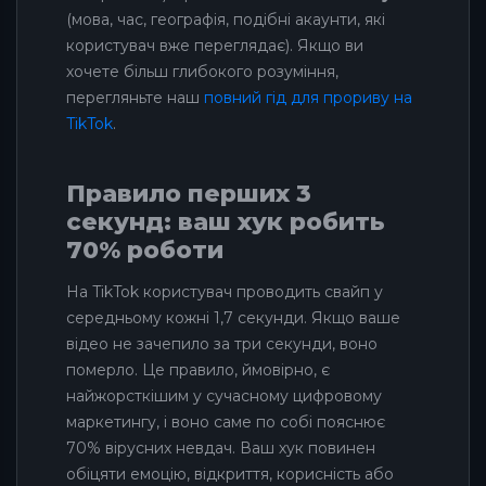
(мова, час, географія, подібні акаунти, які
користувач вже переглядає). Якщо ви
хочете більш глибокого розуміння,
перегляньте наш
повний гід для прориву на
TikTok
.
Правило перших 3
секунд: ваш хук робить
70% роботи
На TikTok користувач проводить свайп у
середньому кожні 1,7 секунди. Якщо ваше
відео не зачепило за три секунди, воно
померло. Це правило, ймовірно, є
найжорсткішим у сучасному цифровому
маркетингу, і воно саме по собі пояснює
70% вірусних невдач. Ваш хук повинен
обіцяти емоцію, відкриття, корисність або