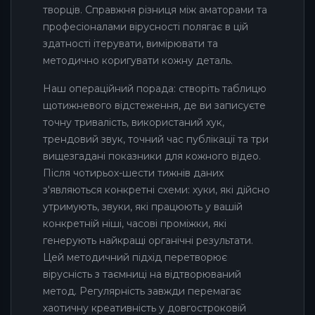
творців. Справжня різниця між аматорами та
професіоналами вірусності полягає в цій
здатності ітерувати, вимірювати та
методично коригувати кожну деталь.
Наш операційний порада: створіть таблицю
щотижневого відстеження, де ви записуєте
точну тривалість, використаний хук,
трендовий звук, точний час публікації та три
вищезгадані показники для кожного відео.
Після чотирьох-шести тижнів даних
з'являються конкретні схеми: хуки, які дійсно
утримують, звуки, які працюють у вашій
конкретній ніші, часові проміжки, які
генерують найкращі органічні результати.
Цей методичний підхід перетворює
вірусність з таємниці на відтворюваний
метод. Регулярність завжди перемагає
хаотичну креативність у довгостроковій