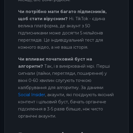
Чи потрібно мати багато підписників,
щоб стати вірусним?
Ні. TikTok - єдина
велика платформа, де акаунт з 50
підписниками може досягти 5 мільйонів
переглядів. Це індивідуальний тест для
кожного відео, а не ваша історія.
Чи впливає початковий буст на
алгоритм?
Так, і в вимірюваній мірі. Перші
сигнали (лайки, перегляди, поширення) у
вікні 0-60 хвилин слугують точкою
калібрування для алгоритму. За даними
Social Insider
, акаунти, які поєднують якісний
контент і цільовий буст, бачать органічне
підсилення в 3-5 разів більше, ніж чисто
органічні акаунти.