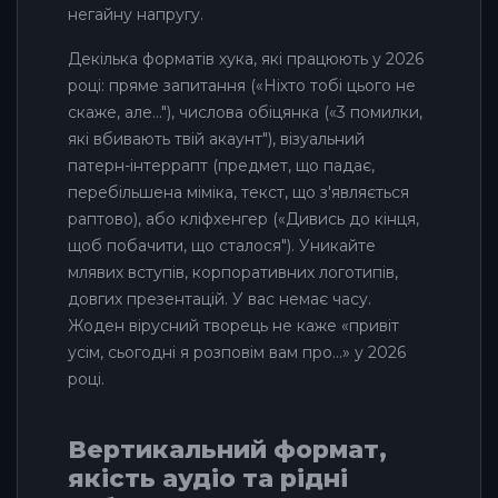
негайну напругу.
Декілька форматів хука, які працюють у 2026
році: пряме запитання («Ніхто тобі цього не
скаже, але..."), числова обіцянка («3 помилки,
які вбивають твій акаунт"), візуальний
патерн-інтеррапт (предмет, що падає,
перебільшена міміка, текст, що з'являється
раптово), або кліфхенгер («Дивись до кінця,
щоб побачити, що сталося"). Уникайте
млявих вступів, корпоративних логотипів,
довгих презентацій. У вас немає часу.
Жоден вірусний творець не каже «привіт
усім, сьогодні я розповім вам про...» у 2026
році.
Вертикальний формат,
якість аудіо та рідні