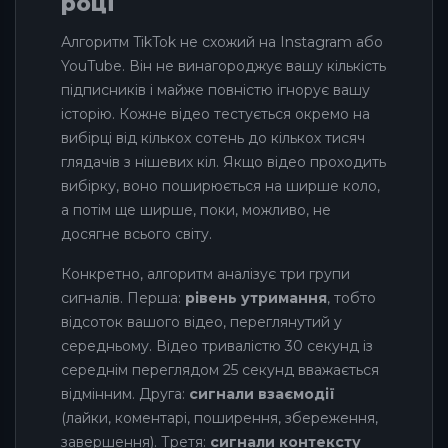
році
Алгоритм TikTok не схожий на Instagram або
YouTube. Він не винагороджує вашу кількість
підписників і майже повністю ігнорує вашу
історію. Кожне відео тестується окремо на
вибірці від кількох сотень до кількох тисяч
глядачів з нішевих кіл. Якщо відео проходить
вибірку, воно поширюється на ширше коло,
а потім ще ширше, поки, можливо, не
досягне всього світу.
Конкретно, алгоритм аналізує три групи
сигналів. Перша:
рівень утримання
, тобто
відсоток вашого відео, переглянутий у
середньому. Відео тривалістю 30 секунд із
середнім переглядом 25 секунд вважається
відмінним. Друга:
сигнали взаємодії
(лайки, коментарі, поширення, збереження,
завершення). Третя:
сигнали контексту