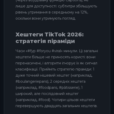
лише для доступності: субтитри збільшують
рівень утримання в середньому на 12%,
оскільки вони утримують погляд.
Хештеги TikTok 2026:
стратегія піраміди
Часи «#fyp #foryou #viral» минули. Ці загальні
хештеги більше не приносять користі: вони
перенасичені, і алгоритм ігнорує їх як сигнал
класифікації. Прийміть стратегію піраміди: 1
дуже точний нішевий хештег (наприклад,
#boulangerieparis), 2 середніх хештега
(наприклад, #foodparis, #pâtisserie), 1
широкий, але послідовний хештег
(наприклад, #food). Чотири цільові хештеги
перевершують двадцять загальних хештегів.