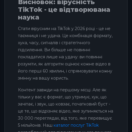
Висновок: вірусність
TikTok - це відтворювана
наука
Стати вірусним на TikTok у 2026 році - це не
таємниця і не удача. Це комбінація формату,
хука, часу, сигналів і стратегічного
підсилення. Ви більше не повинні
покладатися лише на удачу: ви повинні
розуміти, як алгоритм оцінює кожне відео в
його перші 60 хвилин, і спрямовувати кожну
змінну на вашу користь.
Контент завжди на першому місці. Але як
тільки у вас є формат, що утримує, хук, що
зачіпає, і звук, що ковзає, початковий буст -
це те, що відрізняє відео, яке зупиняється на
30 000 переглядах, від того, яке перевищує
5 мільйонів. Наш
каталог послуг TikTok