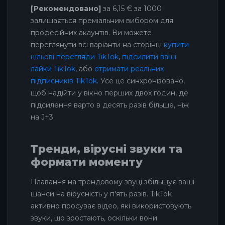
[Рекомендовано]
за 6,15 € за 1000
залишається преміальним вибором для
професійних акаунтів. Ви можете
переглянути всі варіанти на сторінці
купити
цільові перегляди TikTok
,
підсилити ваші
лайки TikTok
, або
отримати реальних
підписників TikTok
. Усе це синхронізовано,
щоб надійти у вікно перших двох годин, де
підсилення варто в десять разів більше, ніж
на J+3.
Тренди, вірусні звуки та
формати моменту
Плавання на трендовому звуці збільшує ваші
шанси на вірусність у п'ять разів. TikTok
активно просуває відео, які використовують
звуки, що зростають, оскільки вони