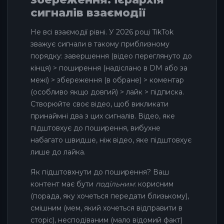
сигналів взаємодії
Не всі взаємодії рівні. У 2026 році TikTok
зважує сигнали в такому приблизному
порядку: завершення (відео переглянуто до
кінця) > поширення (надіслано в DM або за
межі) > збереження (в обране) > коментар
(особливо якщо довгий) > лайк > підписка.
Створюйте своє відео, щоб викликати
принаймні два з цих сигналів. Відео, яке
підштовхує до поширення, вибухне
набагато швидше, ніж відео, яке підштовхує
лише до лайка.
Як підштовхнути до поширення? Ваш
контент має бути
подільним
: корисним
(порада, яку хочеться передати близькому),
смішним (мем, який хочеться відправити в
сторіс), несподіваним (мало відомий факт)