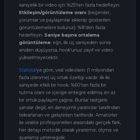
saniyelik bir video için %25'ten fazla hedefleyin.
Etkileşim/görüntüleme oranı
(beğeniler,
yorumlar ve paylaşımlar eklenip gösterilen
görüntülemelere bölünür): %8'den fazla
hedefleyin.
Saniye başına ortalama
görüntüleme
: eğri, ilk üç saniyeden sonra
aniden düşüyorsa, hook'unuz zayıf ve video
yükselmeyecektir.
Statista
'ya göre, viral videoların (1 milyondan
fazla izlenme) üç ortak özelliği vardır: ilk iki
saniyede etkili bir hook, %60'tan fazla bir
tutma oranı ve içeriğe entegre edilmiş en az
bir örtük paylaşım çağrısı. Bunlar rastgele
şanslar değil, en deneyimli yaratıcılar tarafından
tekrarlanan ve geliştirilen tariflerdir. Amatörler
ile viralite profesyonelleri arasındaki gerçek fark,
her detayı metodik olarak yineleme, ölçme ve
ayarlama yeteneğidir.