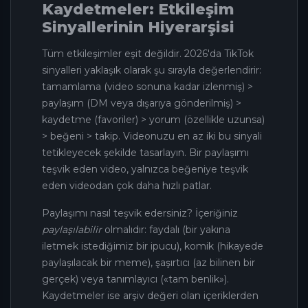
Kaydetmeler: Etkileşim
Sinyallerinin Hiyerarşisi
Tüm etkileşimler eşit değildir. 2026'da TikTok
sinyalleri yaklaşık olarak şu sırayla değerlendirir:
tamamlama (video sonuna kadar izlenmiş) >
paylaşım (DM veya dışarıya gönderilmiş) >
kaydetme (favoriler) > yorum (özellikle uzunsa)
> beğeni > takip. Videonuzu en az iki bu sinyali
tetikleyecek şekilde tasarlayın. Bir paylaşımı
teşvik eden video, yalnızca beğeniye teşvik
eden videodan çok daha hızlı patlar.
Paylaşımı nasıl teşvik edersiniz? İçeriğiniz
paylaşılabilir
olmalıdır: faydalı (bir yakına
iletmek istediğimiz bir ipucu), komik (hikayede
paylaşılacak bir meme), şaşırtıcı (az bilinen bir
gerçek) veya tanımlayıcı («tam benlik»).
Kaydetmeler ise arşiv değeri olan içeriklerden