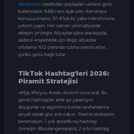
Newsroom
tarafından paylaşılan verilere göre
kullanıcıların %88'i sesi açık izler. Kameraya
konuşuyorsanız, 30 €'luk bir yaka mikrofonuna
yatırım yapın. Her zaman yerel altyazılar
ekleyin (entegre Altyazılar işlevi aracılığıyla),
sadece erişilebilirlik için değil: altyazılar
ortalama %12 oranında tutma oranını artırır,
çünkü gözü bağlı tutar.
TikTok Hashtag'leri 2026:
Piramit Stratejisi
«#fyp #foryou #viral» dönemi sona erdi. Bu
genel hashtag'ler artık işe yaramıyor:
doygunlar ve algoritma bunları sınıflandırma
sinyali olarak göz ardı ediyor. Piramit stratejisini
benimseyin: 1 çok spesifik niş hashtag
(örneğin: #boulangerieparis), 2 orta hashtag