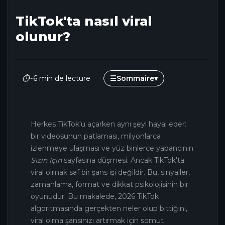
TikTok'ta nasıl viral
olunur?
⏱
~6 min de lecture
☰
Sommaire
▾
Herkes TikTok'u açarken aynı şeyi hayal eder:
bir videosunun patlaması, milyonlarca
izlenmeye ulaşması ve yüz binlerce yabancının
Sizin İçin
sayfasına düşmesi. Ancak TikTok'ta
viral olmak saf bir şans işi değildir. Bu, sinyaller,
zamanlama, format ve dikkat psikolojisinin bir
oyunudur. Bu makalede, 2026 TikTok
algoritmasında gerçekten neler olup bittiğini,
viral olma şansınızı artırmak için somut