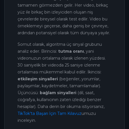
tamamen görmezden gelir. Her video, birkaç
yüz ile birkaç bin izleyiciden oluşan niş
çevrelerde bireysel olarak test edilir. Video bu
örneklemeyi geçerse, daha geniş bir çevreye,
ardından potansiyel olarak tüm dünyaya yayılır.
Somut olarak, algoritma üç sinyal grubunu
analiz eder. Birincisi:
tutma oranı
, yani
videonuzun ortalama olarak izlenen yüzdesi.
30 saniyelik bir videoda 25 saniye izlenme
ortalaması mükemmel kabul edilir. İkincisi:
etkileşim sinyalleri
(beğeniler, yorumlar,
paylaşımlar, kaydetmeler, tamamlamalar).
Üçüncüsü:
bağlam sinyalleri
(dil, saat,
coğrafya, kullanıcının zaten izlediği benzer
hesaplar). Daha derin bir okuma istiyorsanız,
TikTok'ta Başarı İçin Tam Kılavuz
umuzu
inceleyin.