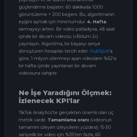
güçlendirme başlatın: 60 dakikada 1000
görüntüleme + 200 beğeni. Bu, algoritmanın
eşiğini aşmak için minimumdur.
4. Hafta
:
sermayeyi artırın. Bir video patladıysa, 48 saat
içinde bir devam videosu («Bölüm 2»)
yayınlayın. Algoritma, bir başarıyı seriye
dönüştüren hesapları tercih eder.
HubSpot
'a
göre, 1 milyon izlenmeyi aşan videoların %62'si
bir hafta içinde yayınlanan bir devam
videosuna sahiptir.
Ne İşe Yaradığını Ölçmek:
İzlenecek KPI'lar
TikTok Analytics'te gerçekten önemli olan üç
metrik vardır.
Tamamlama oranı
(videonun
tamamını izleyen izleyicilerin yüzdesi): 15-30
saniyelik bir video için %35'ten fazla, 60