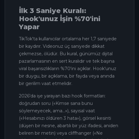
İlk 3 Saniye Kuralı:
Hook'unuz İşin %70'ini
Yapar
TikTok'ta kullanıcılar ortalama her 1,7 saniyede
bir kaydırır. Videonuz üç saniyede dikkat
çekmezse, ölüdür. Bu kural, günümüz dijital
pazarlamasının en sert kuralıdır ve tek başına
viral başarısızlıkların %70'ini açıklar. Hook'unuz
bir duygu, bir açıklama, bir fayda veya anında
bir gerilim vaat etmelidir.
2026'da işe yarayan bazı hook formatları:
doğrudan soru («Kimse sana bunu
söylemeyecek, ama…»), sayısal vaat
(«Hesabınızı öldüren 3 hata»), görsel kesinti
(düşen bir nesne, abartılı bir yüz ifadesi, aniden
beliren bir metin) veya cliffhanger («Ne