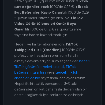
Kataloğumuz uygun çözümler sunar:
TikTok
Bot Beğenileri Hızlı
1000'de 0,16 €,
TikTok
Bot Beğenileri Kayıp Garantili
1000'de 0,29
€ (uzun vadeli istikrar için ideal) ve
TikTok
Video Görüntülemeleri Ömür Boyu
Garantili
1000'de 0,12 € ile görüntüleme
sayacına hacim kazandırmak için.
Hedefli ve kaliteli aboneler için,
TikTok
Takipçileri Hızlı [Önerilen]
1000'de 6,15 €
profesyonel hesapların premium tercihi
olmaya devam ediyor. Tüm seçenekleri
hedefli
TikTok görüntülemeleri satın al
,
TikTok
beğenilerinizi artırın
veya
gerçek TikTok
aboneleri edinin
sayfasında inceleyebilirsiniz.
Hepsi, ilk iki saatlik pencerede, J+3'teki
değerinden on kat daha fazla değerli olan bir
destek sağlamak için senkronize edilmiştir.