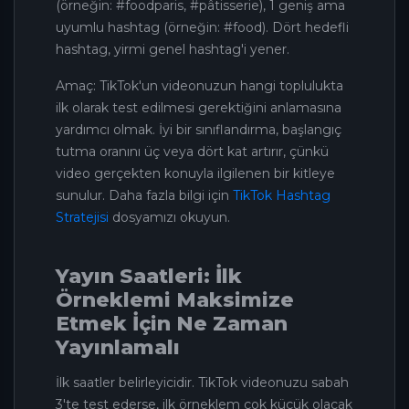
(örneğin: #foodparis, #pâtisserie), 1 geniş ama
uyumlu hashtag (örneğin: #food). Dört hedefli
hashtag, yirmi genel hashtag'i yener.
Amaç: TikTok'un videonuzun hangi toplulukta
ilk olarak test edilmesi gerektiğini anlamasına
yardımcı olmak. İyi bir sınıflandırma, başlangıç
tutma oranını üç veya dört kat artırır, çünkü
video gerçekten konuyla ilgilenen bir kitleye
sunulur. Daha fazla bilgi için
TikTok Hashtag
Stratejisi
dosyamızı okuyun.
Yayın Saatleri: İlk
Örneklemi Maksimize
Etmek İçin Ne Zaman
Yayınlamalı
İlk saatler belirleyicidir. TikTok videonuzu sabah
3'te test ederse, ilk örneklem çok küçük olacak