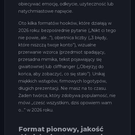
obiecywać emocję, odkrycie, użyteczność lub
natychmiastowe napięcie.
Oto kilka formatów hooków, które działają w
2026 roku: bezpośrednie pytanie („Nikt ci tego
nie powie, ale...”), obietnica liczby („3 błędy,
które niszczą twoje konto”), wizualne
przerwanie wzorca (przedmiot spadający,
przesadna mimika, tekst pojawiający się
gwałtownie) lub cliffhanger („Obejrzyj do
końca, aby zobaczyć, co się stało”). Unikaj
miękkich wstępów, firmowych logotypów,
długich prezentacji. Nie masz na to czasu.
Żaden twórca, który zdobywa popularność, nie
mówi „cześć wszystkim, dziś opowiem wam
o...” w 2026 roku.
Format pionowy, jakość