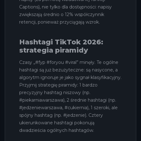
Captions), nie tylko dla dostępności: napisy
zwiększają średnio o 12% współczynnik
retencji, ponieważ przyciągają wzrok.
Hashtagi TikTok 2026:
strategia piramidy
Czasy „#fyp #foryou #viral” minęły. Te ogólne
hashtagi są już bezużyteczne: są nasycone, a
algorytm ignoruje je jako sygnał klasyfikacyjny.
Przyjmij strategię piramidy: 1 bardzo
precyzyjny hashtag niszowy (np.
#piekarniawarszawa), 2 średnie hashtagi (np.
#jedzeniewarszawa, #cukiernia), 1 szeroki, ale
spójny hashtag (np. #jedzenie). Cztery
ukierunkowane hashtagi pokonują
dwadzieścia ogólnych hashtagów.