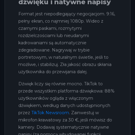
dźwięku i natywne napisy
Format jest niepodlegający negocjacjom. 9:16,
pełny ekran, co najmniej 1080p. Wideo z
czarnymi paskami, rozmytymi
rozdzielczościami lub nieudanymi
kadrowaniami są automatycznie
zdegradowane. Nagrywaj w trybie
portretowym, w naturalnym świetle, jeśli to
możliwe, i stabilizuj. Zła jakość obrazu skłania
użytkownika do przewijania dalej.
Dźwięk liczy się równie mocno. TikTok to
przede wszystkim platforma dźwiękowa: 88%
użytkowników ogląda z włączonym
dźwiękiem, według danych udostępnionych
przez
TikTok Newsroom
. Zainwestuj w
mikrofon krawatowy za 30 €, jeśli mówisz do
kamery. Dodawaj systematycznie natywne
napisy (za pomocą wbudowanej funkcji