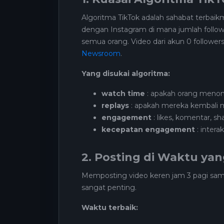
Algoritma TikTok adalah sahabat terbaik
dengan Instagram di mana jumlah foll
semua orang. Video dari akun 0 followers
Newsroom
.
Yang disukai algoritma:
watch time
: apakah orang menon
replays
: apakah mereka kembali m
engagement
: likes, komentar, sh
kecepatan engagement
: intera
2. Posting di Waktu ya
Memposting video keren jam 3 pagi sa
sangat penting.
Waktu terbaik: