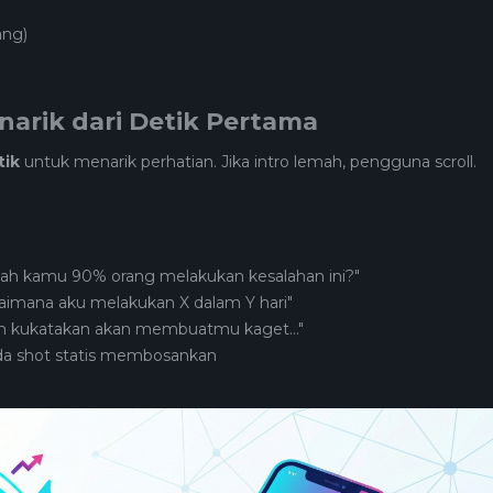
ang)
narik dari Detik Pertama
tik
untuk menarik perhatian. Jika intro lemah, pengguna scroll.
kah kamu 90% orang melakukan kesalahan ini?"
gaimana aku melakukan X dalam Y hari"
kan kukatakan akan membuatmu kaget..."
ada shot statis membosankan