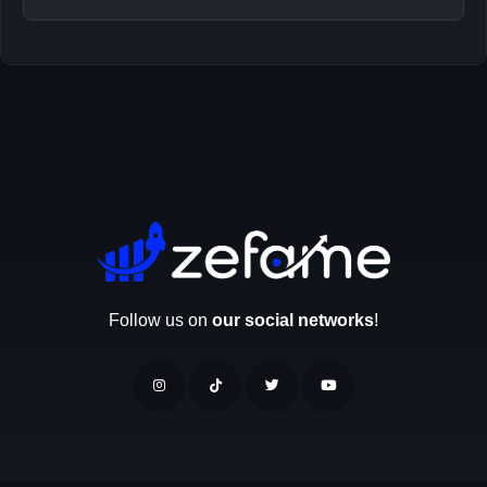
de forma progresiva y natural. Solo usamos el
Con nuestro servicio gratuito, puedes obtener
enlace público de tu post. Miles de
vistas de Telegram cada 3 minutos. Cada uso
administradores de canales usan nuestro
permite recibir hasta 500 vistas gratis. No hay
servicio cada día sin problemas.
límite en el número de posts diferentes que
puedes impulsar. Para necesidades mayores o
vistas instantáneas sin espera, también
ofrecemos opciones premium con cantidades
ilimitadas.
Follow us on
our social networks
!