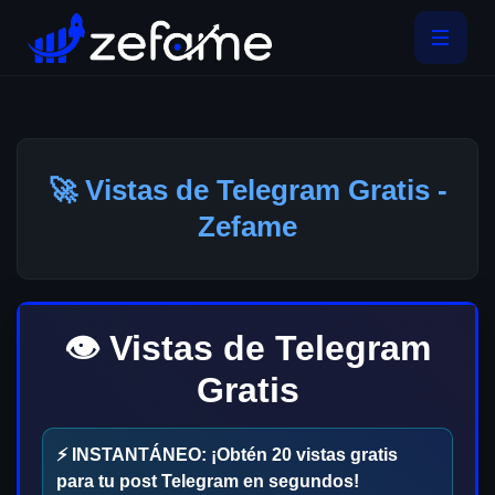
🚀 Vistas de Telegram Gratis -
Zefame
👁️ Vistas de Telegram
Gratis
⚡ INSTANTÁNEO: ¡Obtén
20
vistas gratis
para tu post Telegram en segundos!