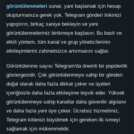
görüntülenmeleri
sunar, yani başlamak için hesap
oluşturmanıza gerek yok. Telegram gönderi linkinizi
yapıştırın, birkaç saniye bekleyin ve yeni
görüntülenmeleriniz birikmeye başlasın. Bu basit ve
etkili yöntem, tüm kanal ve grup yöneticilerinin
etkileşimlerini zahmetsizce artırmasını sağlar.
Görüntülenme sayısı Telegram'da önemli bir popülerlik
göstergesidir. Çok görüntülenmeye sahip bir gönderi
doğal olarak daha fazla dikkat çeker ve üyeleri
içeriğinizle daha fazla etkileşime teşvik eder. Yüksek
görüntülenmeye sahip kanallar daha güvenilir algılanır
ve daha fazla yeni üye çeker. Ücretsiz hizmetimiz,
Telegram kitlenizi büyütmek için gereken ilk ivmeyi
sağlamak için mükemmeldir.