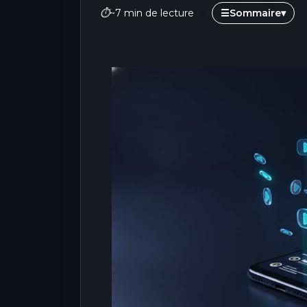
⏱
~7 min de lecture
☰
Sommaire
▾