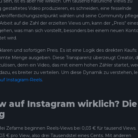
sein, ist es aber nie wirklich. Um tausend natürliche Views zu
g gestaltetes Video produzieren, es schneiden, eine fesselnde
en Veröffentlichungszeitpunkt wählen und seine Community pfleg
beit auf die Zahl der erzielten Views um, kann der „Preis“ eine
ehen, was man sich vorstellt, besonders bei einem neuen Konto
et wird.
aren und sofortigen Preis. Es ist eine Logik des direkten Kaufs:
timmte Menge ausgeben. Diese Transparenz überzeugt Creator, d
zulösen, denn ein Video, das mit einem hohen Zähler startet, we
zu, es breiter zu verteilen. Um diese Dynamik zu verstehen, l
auf Instagram-Reels
.
w auf Instagram wirklich? Die
g
ei Zefame beginnen Reels-Views bei 0,03 € für tausend Views.
3 € pro View, also drei Tausendstel eines Cents. Mit anderen