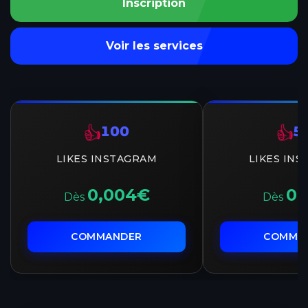
Inscription
Voir les services
100
5
👍
👍
LIKES INSTAGRAM
LIKES IN
0,004€
0,
Dès
Dès
COMMANDER
COMMA