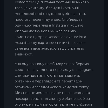
Instagram? Це питання постійно виникає у
творців контенту, брендів і комьюніті-
менеджерів, які хочуть зрозуміти цінність
простого перегляду відео. Спойлер: за
одиницю перегляд в Instagram коштує
мізерну частку копійки. Але за цією
крихітною цифрою ховається економічна
механіка, яку варто пояснити чітко, адже
саме вона визначає всю вашу стратегію
видимості.
У цьому повному посібнику ми розберемо
середню ціну одного перегляду в Instagram,
фактори, що її змінюють, і різницю між
органічним переглядом та переглядом,
отриманим завдяки невеликому поштовху.
Ми спиратимемося виключно на реальні та
прозорі тарифи, які діють у Zefame, щоб ви
отримали надійний орієнтир, а не приблизні