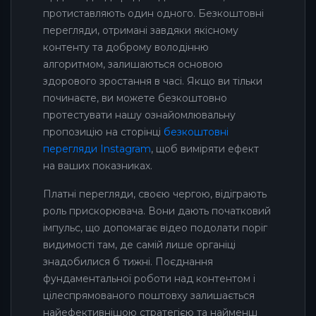
протиставляють один одного. Безкоштовні
перегляди, отримані завдяки якісному
контенту та доброму володінню
алгоритмом, залишаються основою
здорового зростання в часі. Якщо ви тільки
починаєте, ви можете безкоштовно
протестувати нашу ознайомлювальну
пропозицію на сторінці
безкоштовні
перегляди Instagram
, щоб виміряти ефект
на ваших показниках.
Платні перегляди, своєю чергою, відіграють
роль прискорювача. Вони дають початковий
імпульс, що допомагає відео подолати поріг
видимості там, де самій лише органіці
знадобилися б тижні. Поєднання
фундаментальної роботи над контентом і
цілеспрямованого поштовху залишається
найефективнішою стратегією та найменш