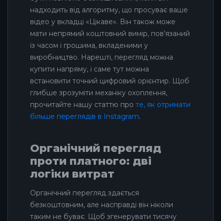
надходить від алгоритму, що просуває ваше
відео у вкладці «Цікаве». Він також може
мати непрямий коштовний вимір, пов’язаний
із часом і грошима, вкладеними у
виробництво. Нарешті, перегляд можна
купити напряму, і саме тут можна
встановити точний цифровий орієнтир. Щоб
глибше зрозуміти механіку охоплення,
прочитайте нашу статтю про
те, як отримати
більше переглядів в Instagram
.
Органічний перегляд
проти платного: дві
логіки витрат
Органічний перегляд здається
безкоштовним, але насправді він ніколи
таким не буває. Щоб згенерувати тисячу