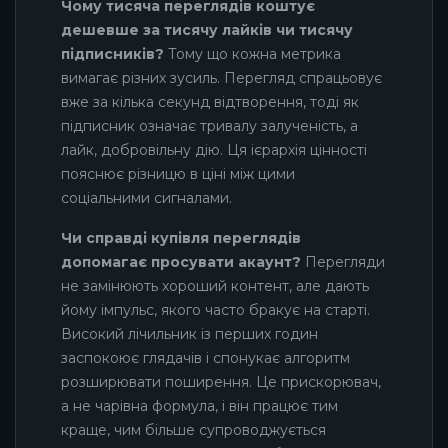
Чому тисяча переглядів коштує
дешевше за тисячу лайків чи тисячу
підписників?
Тому що кожна метрика
вимагає різних зусиль. Перегляд спрацьовує
вже за кілька секунд відтворення, тоді як
підписник означає тривалу залученість, а
лайк, добровільну дію. Ця ієрархія цінності
пояснює різницю в ціні між цими
соціальними сигналами.
Чи справді купівля переглядів
допомагає просувати акаунт?
Перегляди
не замінюють хороший контент, але дають
йому імпульс, якого часто бракує на старті.
Високий лічильник із перших годин
заспокоює глядачів і спонукає алгоритм
розширювати поширення. Це прискорювач,
а не чарівна формула, і він працює тим
краще, чим більше супроводжується