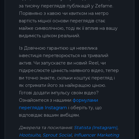
за тисячу переглядів публікацій у Zefame.
Порівняно з кавою чи квитком на метро
вартість міцної основи переглядів стає
майже символічною, тоді як її вплив на вашу
видимість цілком реальний.
Із Довічною гарантією ця невелика
інвестиція перетворюється на тривалий
актив. Чи запускаєте ви новий Reel, чи
підкреслюєте цінність наявного відео, тепер
ви точно знаєте, скільки коштує перегляд і
як отримати його за найкращою ціною.
Готові додати імпульсу своїм відео?
Ознайомтеся з нашими
формулами
переглядів Instagram
і оберіть ту, що
відповідає вашим амбіціям.
Джерела та посилання:
Statista (Instagram)
,
Hootsuite
,
Sprout Social
,
Influencer Marketing