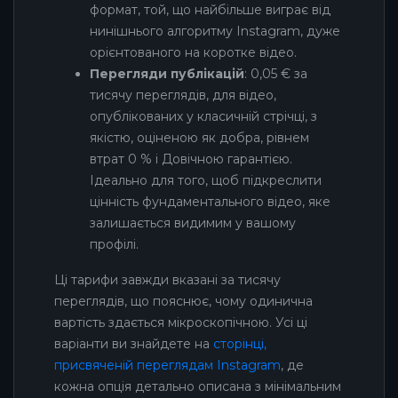
формат, той, що найбільше виграє від
нинішнього алгоритму Instagram, дуже
орієнтованого на коротке відео.
Перегляди публікацій
: 0,05 € за
тисячу переглядів, для відео,
опублікованих у класичній стрічці, з
якістю, оціненою як добра, рівнем
втрат 0 % і Довічною гарантією.
Ідеально для того, щоб підкреслити
цінність фундаментального відео, яке
залишається видимим у вашому
профілі.
Ці тарифи завжди вказані за тисячу
переглядів, що пояснює, чому одинична
вартість здається мікроскопічною. Усі ці
варіанти ви знайдете на
сторінці,
присвяченій переглядам Instagram
, де
кожна опція детально описана з мінімальним