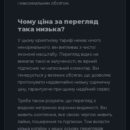
і максимальним обсягом.
Чому ціна за перегляд
така низька?
У цьому крихітному тарифі немає нічого
ненормального: він випливає з чистої
економії масштабу. Перегляд відео не
вимагає такої ж залученості, як вірний
підписник чи написаний коментар. Він
генерується у великих обсягах, що дозволяє
пропонувати надзвичайно низьку одиничну
ціну, гарантуючи при цьому надійний сервіс.
Треба також розуміти, що перегляд є
вхідною метрикою воронки видимості. Він
живить охоплення, яке своєю чергою живить
лайки, поширення та підписки. Тож вкласти
кілька копійок у міцну основу переглядів