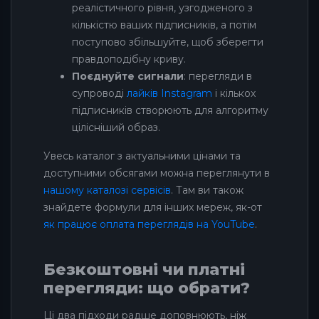
реалістичного рівня, узгодженого з
кількістю ваших підписників, а потім
поступово збільшуйте, щоб зберегти
правдоподібну криву.
Поєднуйте сигнали
: перегляди в
супроводі
лайків Instagram
і кількох
підписників створюють для алгоритму
цілісніший образ.
Увесь каталог з актуальними цінами та
доступними обсягами можна переглянути в
нашому каталозі сервісів
. Там ви також
знайдете формули для інших мереж, як-от
як працює оплата переглядів на YouTube
.
Безкоштовні чи платні
перегляди: що обрати?
Ці два підходи радше доповнюють, ніж