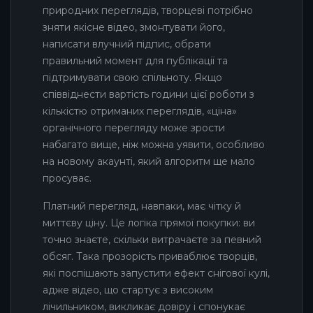
природних переглядів, творцеві потрібно
зняти якісне відео, змонтувати його,
написати влучний підпис, обрати
правильний момент для публікації та
підтримувати свою спільноту. Якщо
співвіднести вартість години цієї роботи з
кількістю отриманих переглядів, «ціна»
органічного перегляду може зрости
набагато вище, ніж можна уявити, особливо
на новому акаунті, який алгоритм ще мало
просуває.
Платний перегляд, навпаки, має чітку й
миттєву ціну. Це логіка прямої покупки: ви
точно знаєте, скільки витрачаєте за певний
обсяг. Така прозорість приваблює творців,
які поспішають запустити ефект снігової кулі,
адже відео, що стартує з високим
лічильником, викликає довіру і спонукає