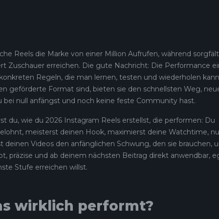
he Reels die Marke von einer Million Aufrufen, während sorgfält
rt Zuschauer erreichen. Die gute Nachricht: Die Performance e
lgt konkreten Regeln, die man lernen, testen und wiederholen kann
en geförderte Format sind, bieten sie den schnellsten Weg, neu
u bei null anfängst und noch keine feste Community hast.
t du, wie du 2026 Instagram Reels erstellst, die performen: Du
 belohnt, meisterst deinen Hook, maximierst deine Watchtime, nu
st deinen Videos den anfänglichen Schwung, den sie brauchen, 
obt, präzise und ab deinem nächsten Beitrag direkt anwendbar, e
te Stufe erreichen willst.
as wirklich performt?