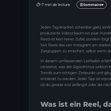
⏱
~7 min de lecture
☰
Sommaire
▾
Jeden Tag knacken scheinbar ganz einfac
produzierte Videos kaum ein paar Hunde
Reels ist kein reiner Zufall, sondern fo
Seit Reels das von Instagram am stärkst
Zielgruppen zu erreichen, selbst wenn d
In diesem umfassenden Leitfaden erfährs
verstehst, was der Algorithmus wirklich
Trends zum richtigen Zeitpunkt und gib
entdeckt zu werden. Jeder Tipp ist erpr
ob du gerade erst anfängst oder die nächs
Was ist ein Reel, d