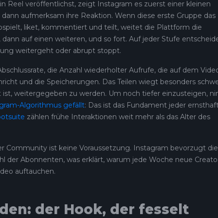
n Reel veröffentlichst, zeigt Instagram es zuerst einer kleinen
 dann aufmerksam ihre Reaktion. Wenn diese erste Gruppe das
pielt, liket, kommentiert und teilt, weitet die Plattform die
 dann auf einen weiteren, und so fort. Auf jeder Stufe entscheid
tung weitergeht oder abrupt stoppt.
Abschlussrate, die Anzahl wiederholter Aufrufe, die auf dem Vide
chricht und die Speicherungen. Das Teilen wiegt besonders schwe
rt ist, weitergegeben zu werden. Um noch tiefer einzusteigen, 
gram-Algorithmus gefällt
: Das ist das Fundament jeder ernsthaf
otsuite
zählen frühe Interaktionen weit mehr als das Alter des
er Community ist keine Voraussetzung. Instagram bevorzugt die
ahl der Abonnenten, was erklärt, warum jede Woche neue Creato
ideo auftauchen.
den: der Hook, der fesselt