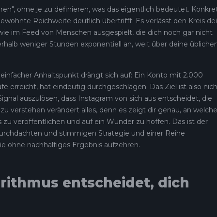
eren", ohne je zu definieren, was das eigentlich bedeutet. Konkre
wohnte Reichweite deutlich übertrifft: Es verlässt den Kreis de
ie im Feed von Menschen ausgespielt, die dich noch gar nicht
erhalb weniger Stunden exponentiell an, weit über deine übliche
in einfacher Anhaltspunkt drängt sich auf: Ein Konto mit 2.000
erreicht, hat eindeutig durchgeschlagen. Das Ziel ist also nich
 Signal auszulösen, dass Instagram von sich aus entscheidet, die
zu verstehen verändert alles, denn es zeigt dir genau, an welch
s zu veröffentlichen und auf ein Wunder zu hoffen. Das ist der
durchdachten und stimmigen Strategie und einer Reihe
ie ohne nachhaltiges Ergebnis aufzehren.
rithmus entscheidet, dich