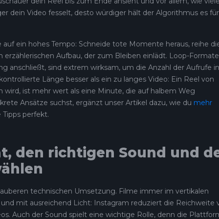
schauer dein Reel bis zum Ende ansieht und vor allem, wie viel
nger dein Video fesselt, desto würdiger hält der Algorithmus es für
 auf ein hohes Tempo: Schneide tote Momente heraus, reihe di
n erzählerischen Aufbau, der zum Bleiben einlädt. Loop-Formate
g anschließt, sind extrem wirksam, um die Anzahl der Aufrufe in
 kontrollierte Länge besser als ein zu langes Video: Ein Reel von
wird, ist mehr wert als eine Minute, die auf halbem Weg
rete Ansätze suchst, ergänzt unser Artikel dazu, wie du
mehr
e Tipps perfekt.
t, den richtigen Sound und d
wählen
 sauberen technischen Umsetzung. Filme immer im vertikalen
ng und mit ausreichend Licht: Instagram reduziert die Reichweite
os. Auch der Sound spielt eine wichtige Rolle, denn die Plattfor