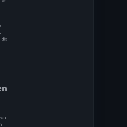
e es
e
,
 die
en
 von
m