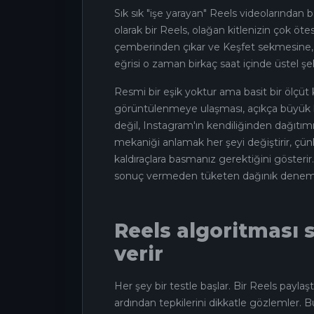
Sık sık "işe yarayan" Reels videolarında
olarak bir Reels, olağan kitlenizin çok öt
çemberinden çıkar ve Keşfet sekmesine, si
eğrisi o zaman birkaç saat içinde üstel şeki
Resmi bir eşik yoktur ama basit bir ölçüt k
görüntülenmeye ulaşması, açıkça büyük b
değil, Instagram'ın kendiliğinden dağıtım
mekaniği anlamak her şeyi değiştirir, çü
kaldıraçlara basmanız gerektiğini gösterir. 
sonuç vermeden tüketen dağınık denemele
Reels algoritması s
verir
Her şey bir testle başlar. Bir Reels payla
ardından tepkilerini dikkatle gözlemler. B