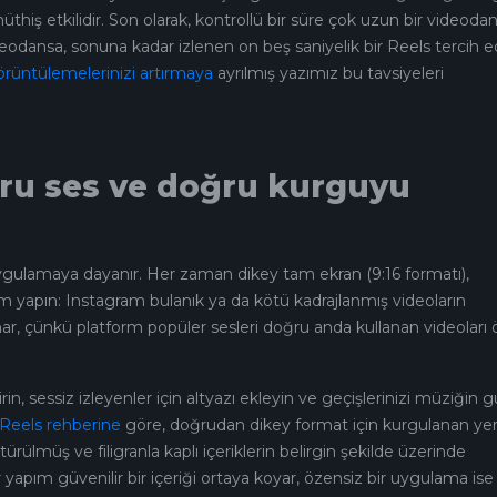
müthiş etkilidir. Son olarak, kontrollü bir süre çok uzun bir videoda
videodansa, sonuna kadar izlenen on beş saniyelik bir Reels tercih edi
rüntülemelerinizi artırmaya
ayrılmış yazımız bu tavsiyeleri
ru ses ve doğru kurguyu
uygulamaya dayanır. Her zaman dikey tam ekran (9:16 formatı),
im yapın: Instagram bulanık ya da kötü kadrajlanmış videoların
ynar, çünkü platform popüler sesleri doğru anda kullanan videoları
irin, sessiz izleyenler için altyazı ekleyin ve geçişlerinizi müziğin 
Reels rehberine
göre, doğrudan dikey format için kurgulanan yer
rülmüş ve filigranla kaplı içeriklerin belirgin şekilde üzerinde
r yapım güvenilir bir içeriği ortaya koyar, özensiz bir uygulama ise