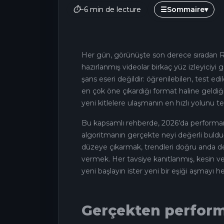
⏱
~6 min de lecture
☰
Sommaire
▾
Her gün, görünüşte son derece sıradan Re
hazırlanmış videolar birkaç yüz izleyiciyi
şans eseri değildir: öğrenilebilen, test ed
en çok öne çıkardığı format haline geldiği
yeni kitlelere ulaşmanın en hızlı yolunu te
Bu kapsamlı rehberde, 2026'da performan
algoritmanın gerçekte neyi değerli buldu
düzeye çıkarmak, trendleri doğru anda değ
vermek. Her tavsiye kanıtlanmış, kesin ve 
yeni başlayın ister yeni bir eşiği aşmayı h
Gerçekten perform