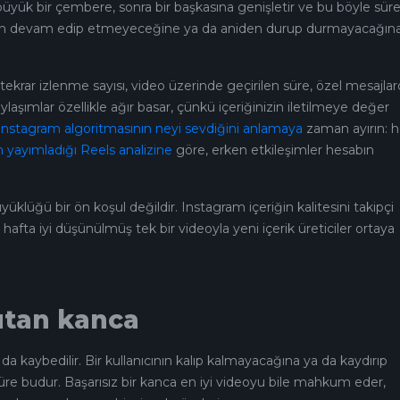
büyük bir çembere, sonra bir başkasına genişletir ve bu böyle süre
ımın devam edip etmeyeceğine ya da aniden durup durmayacağın
tekrar izlenme sayısı, video üzerinde geçirilen süre, özel mesajla
laşımlar özellikle ağır basar, çünkü içeriğinizin iletilmeye değer
Instagram algoritmasının neyi sevdiğini anlamaya
zaman ayırın: h
n yayımladığı Reels analizine
göre, erken etkileşimler hesabın
yüklüğü bir ön koşul değildir. Instagram içeriğin kalitesini takipçi
hafta iyi düşünülmüş tek bir videoyla yeni içerik üreticiler ortaya
tutan kanca
 da kaybedilir. Bir kullanıcının kalıp kalmayacağına ya da kaydırıp
re budur. Başarısız bir kanca en iyi videoyu bile mahkum eder,