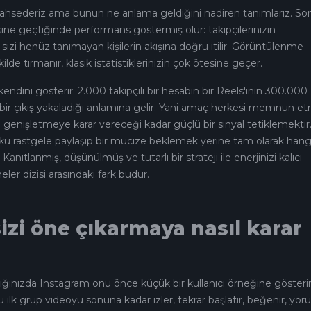
n bahsederiz ama bunun ne anlama geldiğini nadiren tanımlarız. S
esine geçtiğinde performans göstermiş olur: takipçilerinizin
zi henüz tanımayan kişilerin akışına doğru itilir. Görüntülenme
lde tırmanır, klasik istatistiklerinizin çok ötesine geçer.
endini gösterir: 2.000 takipçili bir hesabın bir Reels'inin 300.000
ir çıkış yakaladığı anlamına gelir. Yani amaç herkesi memnun e
ı genişletmeye karar vereceği kadar güçlü bir sinyal tetiklemektir
nkü rastgele paylaşıp bir mucize beklemek yerine tam olarak hang
Kanıtlanmış, düşünülmüş ve tutarlı bir strateji ile enerjinizi kalıcı
r dizisi arasındaki fark budur.
izi öne çıkarmaya nasıl karar
ştığınızda Instagram onu önce küçük bir kullanıcı örneğine gösterir
u ilk grup videoyu sonuna kadar izler, tekrar başlatır, beğenir, yo