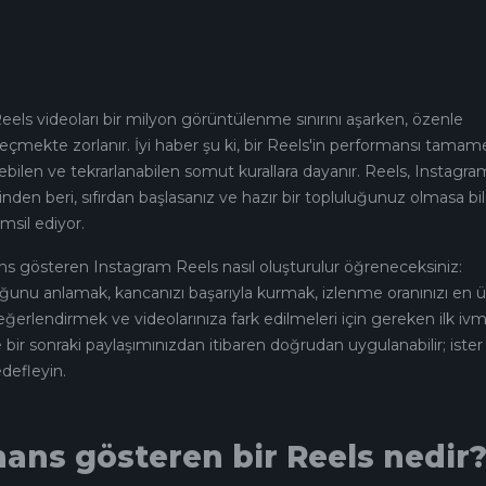
els videoları bir milyon görüntülenme sınırını aşarken, özenle
 geçmekte zorlanır. İyi haber şu ki, bir Reels'in performansı tama
ilebilen ve tekrarlanabilen somut kurallara dayanır. Reels, Instagra
nden beri, sıfırdan başlasanız ve hazır bir topluluğunuz olmasa bi
msil ediyor.
s gösteren Instagram Reels nasıl oluşturulur öğreneceksiniz:
ğunu anlamak, kancanızı başarıyla kurmak, izlenme oranınızı en ü
erlendirmek ve videolarınıza fark edilmeleri için gereken ilk iv
bir sonraki paylaşımınızdan itibaren doğrudan uygulanabilir; ister
edefleyin.
ans gösteren bir Reels nedir