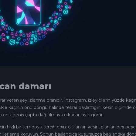
n can damarı
ar veren şey izlenme oranıdır. Instagram, izleyicilerin yüzde kaçı
likle kaçının onu döngü halinde tekrar başlattığını kesin biçimde ö
a onu geniş çapta dağıtılmaya o kadar layık görür.
n hızlı bir tempoyu tercih edin: ölü anları kesin, planları peş peşe
al bir ilerleme koruyun. Sonun başlangıca kusursuzca bağlandığı dö