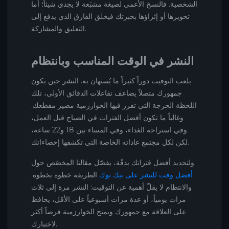
الشخصية. فالنسخ الأعمى لصيغة مشبَعة لا يجدي شيئاً؛ أما
تحويرها أو إثراؤها بخبرتك فيخلق الفارق الذي يدفع إلى
التعليق والمشاركة.
النشر في الوقت المناسب وبانتظام
يلعب التوقيت دوراً كثيراً ما يُستهان به. النشر حين يكون
جمهورك متصلاً يضاعف تفاعلات الدقائق الأولى، تلك
اللحظة الحرجة التي تقرر فيها الخوارزمية مصير مقطعك.
وغالباً ما تكون أفضل الفترات في الصباح قبل العمل،
وفي استراحة الغداء، وفي المساء بين 18 و22 ساعة،
لكن لكل مجتمع عاداته الخاصة التي تكشفها إحصاءاتك.
ولتحديد أفضل فتراتك بدقّة، يفصّل مقالنا المخصّص حول
أفضل وقت للنشر على تيك توك
الطريقة خطوة بخطوة.
والانتظام لا يقلّ أهمية عن التوقيت: النشر مرة إلى ثلاث
مرات يومياً، أو عدة مرات أسبوعياً على الأقل، يحافظ
على العلاقة مع جمهورك ويمنح الخوارزمية فرصاً أكثر
لاختبارك.