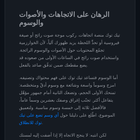
الرهان على الاتجاهات والأصوات
والوسوم
تيك توك منصة اتجاهات. ركوب موجة صوت رائج أو صيغة
فيروسية أو تحدٍّ اللحظة يزيد ظهورك آلياً، لأن الخوارزمية
تجمّع المحتويات حول الأصوات والوسوم الرائجة.
واستخدام صوت رائج في الساعات الأولى من صعوده قد
يضع مقطعك ضمن تدفّق صاعد بالفعل.
أما الوسوم فتساعد تيك توك على فهم محتواك وتصنيفه.
امزج وسوماً واسعة وشائعة مع وسوم أدقّ ومتخصّصة:
تمنحك الأولى الحجم، وتضعك الثانية أمام جمهور مؤهّل
يتفاعل أكثر. تجنّب إغراق وصفك بعشرين وسماً عاماً،
فالأفضل ثلاثة إلى خمسة وسوم مناسبة. ولتعميق
الموضوع، اطّلع على دليلنا حول
أي وسم تضع على تيك
.
توك للانطلاق
لكن انتبه: لا ينجح الاتجاه إلا إذا أضفت إليه لمستك