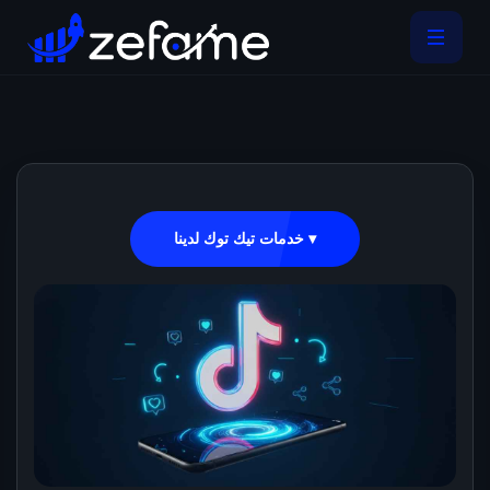
خدمات تيك توك لدينا ▾