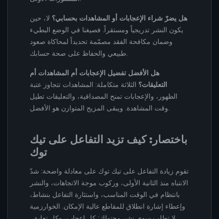
هل يضرّ شراء الإعجابات أو المشاهدات بحسابي؟
لا، حين
يكون النشر تدريجياً ومستقراً. فصيغنا في الوضع البطيء
وضمان مكافحة الفقد مصمّمة تحديداً لمحاكاة صعود
طبيعي والحفاظ على صحة حسابك.
هل الأفضل تفضيل الإعجابات أم المشاهدات أم
التعليقات؟
الثلاثة متكاملة: المشاهدات تتجاوز عتبة
الظهور، والإعجابات تمنح المصداقية، والتعليقات تطيل
وقت المشاهدة. ويبقى المزيج المتوازن هو الأفضل.
باختصار: كيف تزيد التفاعل على تيك
توك
تقوم زيادة التفاعل على تيك توك على معادلة واضحة: شدّ
الانتباه منذ الثانية الأولى، وركوب موجة الاتجاهات، والنشر
بانتظام في الوقت المناسب، واستثارة التفاعل بنشاط،
وإعطاء إشارة انطلاق للمقاطع عالية الإمكان. الخوارزمية
لا تطلب سوى نشر محتواك: كل إعجاب، وكل تعليق،