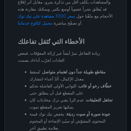
والمشاهدات يكلّف أقل من تذكرة مترو، مقابل أثر إقلاع
قد يُطلق نشراً عضوياً أوسع بكثير. ويمكنك مقارنة هذه
الأحجام مع ملفّنا حول
سعر 1000 مشاهدة على تيك توك
.
أو تصفّح مباشرة
مجمل كتالوج خدماتنا
الأخطاء التي تُثقل تفاعلك
زيادة التفاعل تمرّ أيضاً عبر إزالة المعوّقات. فبعض
العادات تُخرّب أداءك بصمت:
مقاطع طويلة جداً دون اهتمام متواصل
: تُسقط
معدل الإكمال، ألدّ أعداء انتشارك.
خطّاف رخو أو غائب
: الثواني الأولى الفاشلة تحكم
على المقطع قبل أن ينطلق حتى.
تجاهل التعليقات
: عدم الردّ يعني ترك محادثات كان
يمكنها تعزيز المقطع تموت.
جودة صورة أو صوت رديئة
: يخفض تيك توك قيمة
المحتوى المشوّش أو سيّئ الإضاءة أو المختوم
بعلامة تطبيق آخر.