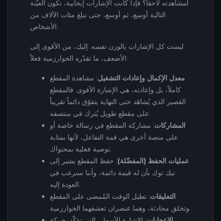
لمشاهدته لاحقاً؟ فإذا كانت الإشارات إيجابية، تكون العيّنة
التالية أوسع، ثم أوسع، حتى تبلغ مئات الآلاف من
الأشخاص.
ليست كل الإشارات بالوزن نفسه. إليك، من الأقوى إلى
الأضعف، ما تقدّره الخوارزمية فعلاً:
معدل الإكمال وإعادات التشغيل
: مشاهدة المقطع
كاملاً، بل وإعادته، هي الإشارة الأقوى. فالمقطع
القصير الذي يُشاهَد حتى النهاية يتفوّق دائماً تقريباً
على مقطع طويل يُترك في منتصفه.
المشاركات
: مشاركة المقطع في رسالة خاصة أو
على منصة أخرى هي قمة التفاعل، لأنها بمثابة
توصية فعلية بمحتواك.
عمليات الحفظ (المفضّلة)
: حفظ المقطع يشير إلى
تيك توك بأن له قيمة دائمة، وأننا سنرغب في
العودة إليه.
التعليقات
: تطيل الوقت المُمضى على المقطع
وتخلق محادثة، وهما عنصران تعشقهما الخوارزمية.
الإعجابات
: الإشارة الأسهل، التي تؤكّد بحركة