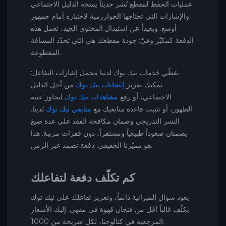
عمليات الحفظ لمقطع نُشر حديثاً يمنحه الدليل الاجتماعي
والإشارات التي تحتاجها الخوارزمية لاختباره أمام جمهور
أوسع. وبعيداً عن استبدال المحتوى الجيد، تعمل هذه
الدفعة كمكبّر وفيّ: جودة مقطعك هي التي تحدّد المسافة
المقطوعة.
تغطّي خدمات تيك توك لدينا مجمل إشارات التفاعل:
يمكنك تعزيز
إعجابات تيك توك
من أجل الدليل
الاجتماعي، أو رفع
مشاهدات تيك توك
لتجاوز عتبة
الظهور، أو تثبيت قاعدة متابعيك مع
متابعي تيك توك
لدينا.
النشر التدريجي وضمان مكافحة الفقد على عدة صيغ
يضمنان صعوداً طبيعياً ومستقراً، دون قفزات مريبة. هذا
هو مميّزنا الحقيقي: دفعة تصمد عبر الزمن.
كم تكلّف دفعة لتفاعلك
يعود سؤال الميزانية دائماً، وتعزيز تفاعلك على تيك توك
يكلّف غالباً أقل من فنجان قهوة في مقهى. إليك الأسعار
المرجعية في كتالوجنا، لكل شريحة من 1000: