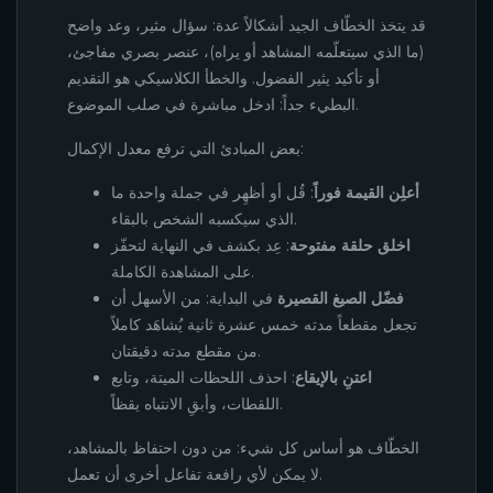
قد يتخذ الخطّاف الجيد أشكالاً عدة: سؤال مثير، وعد واضح
(ما الذي سيتعلّمه المشاهد أو يراه)، عنصر بصري مفاجئ،
أو تأكيد يثير الفضول. والخطأ الكلاسيكي هو التقديم
البطيء جداً: ادخل مباشرة في صلب الموضوع.
بعض المبادئ التي ترفع معدل الإكمال:
أعلِن القيمة فوراً
: قُل أو أظهِر في جملة واحدة ما
الذي سيكسبه الشخص بالبقاء.
اخلق حلقة مفتوحة
: عِد بكشف في النهاية لتحفّز
على المشاهدة الكاملة.
فضّل الصيغ القصيرة
في البداية: من الأسهل أن
تجعل مقطعاً مدته خمس عشرة ثانية يُشاهَد كاملاً
من مقطع مدته دقيقتان.
اعتنِ بالإيقاع
: احذف اللحظات الميتة، وتابع
اللقطات، وأبقِ الانتباه يقظاً.
الخطّاف هو أساس كل شيء: من دون احتفاظ بالمشاهد،
لا يمكن لأي رافعة تفاعل أخرى أن تعمل.