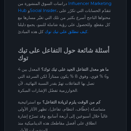
Influencer Marketing
دراسات السوق المنشورة من
، تتقدّم الحسابات التي تكرّر على
Social Insider
و
Hub
محتواها الناجح أسرع بكثير من تلك التي تغيّر مسارها مع
كل مقطع. وللحصول على رؤية شاملة للنمو، يجمع دليلنا
كل هذه المبادئ.
كيف تنطلق على تيك توك
أسئلة شائعة حول التفاعل على تيك
توك
ما هو معدل التفاعل الجيد على تيك توك؟
المعدل بين 4
و6 % قوي، وفوق 8 % يكون ممتازاً. لكن السرعة التي
تصل بها التفاعلات تهمّ بقدر النسبة النهائية، لأن
الخوارزمية تفضّل الإشارات المبكرة.
كم من الوقت يلزم لزيادة التفاعل؟
مع استراتيجية
متماسكة (خطّاف، انتظام، تفاعل)، تظهر الآثار الأولى
غالباً خلال أسبوعين إلى أربعة أسابيع. وقد تسرّع إشارة
انطلاق على أفضل مقاطعك هذه الديناميكية منذ
المنشورات الأولى.