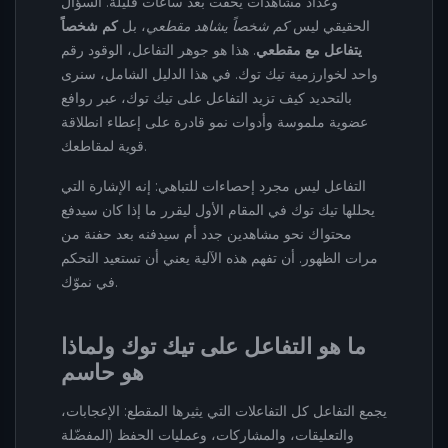
وعدّاد مشاهدات يخفت بعد ساعات قليلة. السؤال
الحقيقي ليس
كم شخصاً يشاهد مقطعي
، بل
كم شخصاً
يتفاعل مع مقطعي
. هذا هو جوهر التفاعل، الوقود رقم
واحد لخوارزمية تيك توك. في هذا الدليل الشامل، سنرى
بالتحديد كيف تزيد التفاعل على تيك توك، عبر روافع
عضوية ملموسة وأدوات نمو قادرة على إعطاء انطلاقة
قوية لمقاطعك.
التفاعل ليس مجرد إحصاءات للتباهي: إنه الإشارة التي
يحللها تيك توك في المقام الأول ليقرر ما إذا كان سيدفع
محتواك نحو مشاهدين جدد أم سيدفنه بعد حفنة من
مرات الظهور. أن تفهم هذه الآلية يعني أن تستعيد التحكم
في نموّك.
ما هو التفاعل على تيك توك ولماذا
هو حاسم
يجمع التفاعل كل التفاعلات التي يثيرها المقطع: الإعجابات،
والتعليقات، والمشاركات، وعمليات الحفظ (المفضّلة