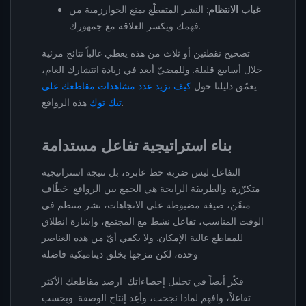
غياب الانتظام
: النشر المتقطّع يمنع الخوارزمية من
فهمك ويكسر العلاقة مع جمهورك.
تصحيح نقطتين أو ثلاث من هذه يعطي غالباً نتائج مرئية
خلال أسابيع قليلة. وللمضيّ أبعد في زيادة انتشارك العام،
يعمّق دليلنا حول
كيف تزيد عدد مشاهدات مقاطعك على
هذه الروافع.
تيك توك
بناء استراتيجية تفاعل مستدامة
التفاعل ليس ضربة حظ عابرة، بل نتيجة استراتيجية
متكرّرة. والطريقة الرابحة هي الجمع بين الروافع: خطّاف
متقَن، صيغة مضبوطة على الاتجاهات، نشر منتظم في
الوقت المناسب، تفاعل نشط مع المجتمع، وإشارة انطلاق
للمقاطع عالية الإمكان. ولا يكفي أيّ من هذه العناصر
وحده، لكن مزجها يخلق ديناميكية فاضلة.
فكّر أيضاً في تحليل إحصاءاتك: ارصد مقاطعك الأكثر
تفاعلاً، وافهم لماذا نجحت، وأعِد إنتاج الوصفة. وبحسب