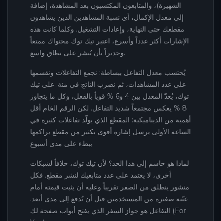
الشهيرة)، والمتابعون المكتسبون بعد المشاهدة، إضافة
إلى معدل الإكمال، أي نسبة المشاهدين الذين يشاهدون
مقطعك حتى النهاية، وإعادات التشغيل. وكلما كانت هذه
الإشارات أكثر عدداً وأسرع، اعتبر تيك توك محتواك ممتعاً
وجديراً بأن يُنشر على نطاق واسع.
يُحتسب معدل التفاعل ببساطة: نجمع التفاعلات ونقسمها
على عدد المشاهدات، ثم نضرب الناتج في مئة. على تيك
توك، يُعدّ المعدل بين 4 و6 % قوياً بالفعل، وكل ما يتجاوز
8 % يعكس مجتمعاً شديد التفاعل. لكن الرقم الخام أقل
أهمية من الديناميكية: المقطع الذي يولّد تفاعلات كثيرة في
الساعة الأولى يرسل إشارة أقوى بكثير من مقطع يراكمها
ببطء على مدى أسبوع.
لماذا هو حاسم إلى هذا الحد؟ لأن تيك توك، خلافاً لشبكات
أخرى، لا يعتمد على عدد متابعيك لنشر مقطع. فكل
منشور ينطلق من الصفر تقريباً وعليه أن يثبت قيمته أمام
عيّنة صغيرة من المستخدمين قبل أن يُدفع إلى مدى أبعد.
التفاعل هو جواز السفر الذي يفتح أبواب صفحة لك (For