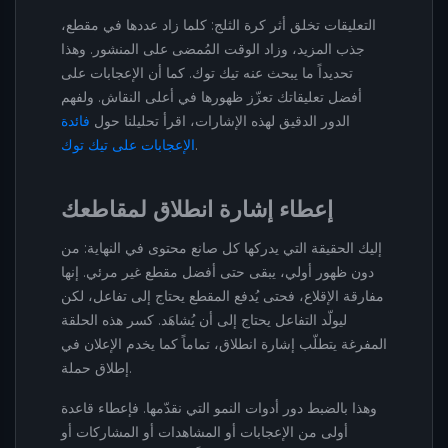
التعليقات تخلق أثر كرة الثلج: كلما زاد عددها في مقطع،
جذب المزيد، وزاد الوقت المُمضى على المنشور. وهذا
تحديداً ما يبحث عنه تيك توك. كما أن الإعجابات على
أفضل تعليقاتك تعزّز ظهورها في أعلى النقاش. ولفهم
الدور الدقيق لهذه الإشارات، اقرأ تحليلنا حول
فائدة
.
الإعجابات على تيك توك
إعطاء إشارة انطلاق لمقاطعك
إليك الحقيقة التي يدركها كل صانع محتوى في النهاية: من
دون ظهور أولي، يبقى حتى أفضل مقطع غير مرئي. إنها
مفارقة الإقلاع، فحتى يُدفع المقطع يحتاج إلى تفاعل، لكن
ليولّد التفاعل يحتاج إلى أن يُشاهَد. كسر هذه الحلقة
المفرغة يتطلّب إشارة انطلاق، تماماً كما يخدم الإعلان في
إطلاق حملة.
وهذا بالضبط دور أدوات النمو التي نقدّمها. فإعطاء قاعدة
أولى من الإعجابات أو المشاهدات أو المشاركات أو