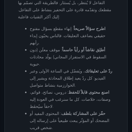
التفاعل لا يُنتظر، بل يُستثار. فالطريقة التي تصمّم بها
مقطعك وتقدّمه قادرة على التحفيز بنشاط على التفاعل.
إليك أكثر التقنيات فاعلية:
اطرح سؤالاً صريحاً
: إنهاء مقطع بسؤال مفتوح
حقيقي يضاعف التعليقات. فالناس يحبّون إبداء
رأيهم.
أطلِق نقاشاً أو رأياً حاسماً
: موقف معلَن (دون
السقوط في الاستفزاز المجاني) يولّد محادثات
حيوية.
ردّ على تعليقاتك
، ويُفضّل في الساعة الأولى وعبر
الفيديو: كل ردّ يعيد إطلاق المحادثة ويشير إلى
الخوارزمية بنشاط متواصل.
اصنع محتوى قابلاً للحفظ
: دروس، نصائح، قوائم،
وصفات، خلاصات. كل ما سنرغب في العودة إليه
لاحقاً سيُحفَظ.
حفّز على المشاركة بلطف
: المحتوى المفيد أو
المضحك أو المؤثّر يبعث طبيعياً على إرساله إلى
شخص قريب.