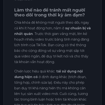
Làm thế nào để tránh mất người
theo dõi trong thời kỳ ảm đạm?
Chìa khóa để không mất người theo dõi, ngay
cả khi ít hoạt động hơn, nằm ở
sự chuẩn bị và
nhất quán
. Trước thời gian vắng mặt, lên kế
hoạch nhiều video trước bằng tính năng đăng
lịch trình của TikTok. Bạn cũng có thể thông
báo cho cộng đồng về sự vắng mặt sắp tới
qua video ngắn, để duy trì kết nối và cho thấy
tài khoản vẫn hoạt động.
Chiến lược hiệu quả khác:
tái sử dụng nội
dung hiện có
ở định dạng khác (trích đoạn,
tổng hợp, chỉnh sửa lại). Điều này cho phép
bạn duy trì khả năng hiển thị mà không cần
liên tục sản xuất video mới. Cuối cùng, tương
tác trong bình luận hoặc trên tài khoản khác
tiếp tục gửi tín hiệu tích cực đến thuật toán,