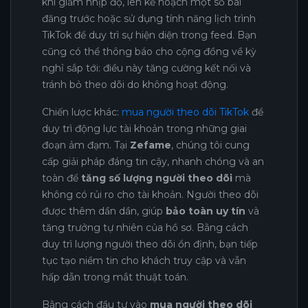
khi giảm nhịp độ, lên kế hoạch một số bài
đăng trước hoặc sử dụng tính năng lịch trình
TikTok để duy trì sự hiện diện trong feed. Bạn
cũng có thể thông báo cho cộng đồng về kỳ
nghỉ sắp tới: điều này tăng cường kết nối và
tránh bỏ theo dõi do không hoạt động.
Chiến lược khác:
mua người theo dõi TikTok
để
duy trì động lực tài khoản trong những giai
đoạn ảm đạm. Tại
Zefame
, chúng tôi cung
cấp giải pháp đáng tin cậy, nhanh chóng và an
toàn để
tăng số lượng người theo dõi
mà
không có rủi ro cho tài khoản. Người theo dõi
được thêm dần dần, giúp
bảo toàn uy tín
và
tăng trưởng tự nhiên của hồ sơ. Bằng cách
duy trì lượng người theo dõi ổn định, bạn tiếp
tục tạo niềm tin cho khách truy cập và vẫn
hấp dẫn trong mắt thuật toán.
Bằng cách đầu tư vào
mua người theo dõi