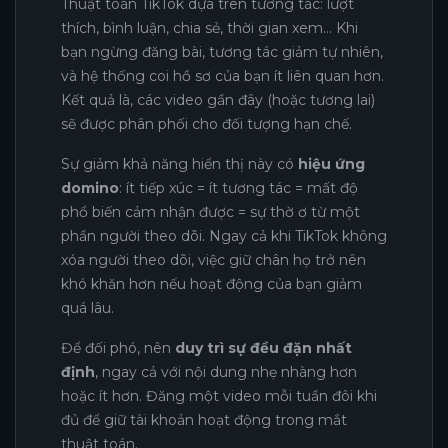
Thuật toán TikTok dựa trên tương tác: lượt
thích, bình luận, chia sẻ, thời gian xem… Khi
bạn ngừng đăng bài, tương tác giảm tự nhiên,
và hệ thống coi hồ sơ của bạn ít liên quan hơn.
Kết quả là, các video gần đây (hoặc tương lai)
sẽ được phân phối cho đối tượng hạn chế.
Sự giảm khả năng hiển thị này có
hiệu ứng
domino
: ít tiếp xúc = ít tương tác = mất độ
phổ biến cảm nhận được = sự thờ ơ từ một
phần người theo dõi. Ngay cả khi TikTok không
xóa người theo dõi, việc giữ chân họ trở nên
khó khăn hơn nếu hoạt động của bạn giảm
quá lâu.
Để đối phó, nên
duy trì sự đều đặn nhất
định
, ngay cả với nội dung nhẹ nhàng hơn
hoặc ít hơn. Đăng một video mỗi tuần đôi khi
đủ để giữ tài khoản hoạt động trong mắt
thuật toán.