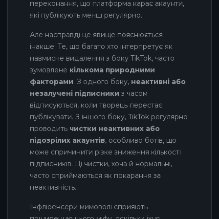
переконання, що платформа карає акаунти,
які публікують менш регулярно.
Але насправді це явище пояснюється
інакше. Те, що багато хто інтерпретує як
навмисне видалення з боку TikTok, часто
зумовлене
кількома природними
факторами
. З одного боку,
неактивні або
незалучені підписники
з часом
відписуються, коли творець перестає
публікувати. З іншого боку, TikTok регулярно
проводить
чистки неактивних або
підозрілих акаунтів
, особливо ботів, що
може спричинити різке зниження кількості
підписників. Ці чистки, хоча й нормальні,
часто сприймаються як покарання за
неактивність.
Інфлюенсери мимоволі сприяють
поширенню цього міфу, оскільки їхня