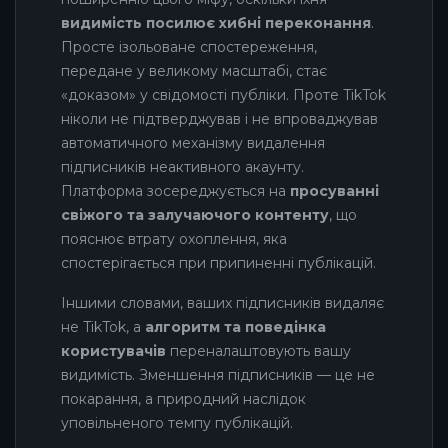
видимість посилює хибні переконання
.
Просте ізольоване спостереження,
передане у великому масштабі, стає
«доказом» у свідомості публіки. Проте TikTok
ніколи не підтверджував і не впроваджував
автоматичного механізму видалення
підписників неактивного акаунту.
Платформа зосереджується на
просуванні
свіжого та залучаючого контенту
, що
пояснює втрату охоплення, яка
спостерігається при припиненні публікацій.
Іншими словами, ваших підписників видаляє
не TikTok, а
алгоритм та поведінка
користувачів
переналаштовують вашу
видимість. Зменшення підписників — це не
покарання, а природний наслідок
уповільненого темпу публікацій.