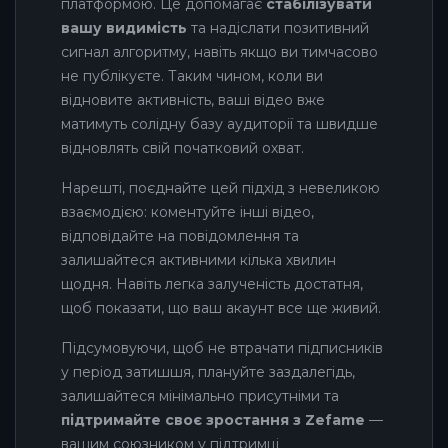
платформою. Це допомагає
стабілізувати
вашу видимість
та надіслати позитивний
сигнал алгоритму, навіть якщо ви тимчасово
не публікуєте. Таким чином, коли ви
відновите активність, ваші відео вже
матимуть солідну базу аудиторії та швидше
відновлять свій початковий охват.
Нарешті, поєднайте цей підхід з невеликою
взаємодією: коментуйте інші відео,
відповідайте на повідомлення та
залишайтеся активними кілька хвилин
щодня. Навіть легка залученість достатня,
щоб показати, що ваш акаунт все ще живий.
Підсумовуючи, щоб не втрачати підписників
у період затишшя, плануйте заздалегідь,
залишайтеся мінімально присутніми та
підтримайте своє зростання з Zefame
—
вашим союзником у підтримці