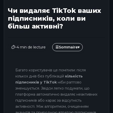
Чи видаляє TikTok ваших
підписників, коли ви
більш активні?
⏱
~4 min de lecture
☰
Sommaire
▾
Багато користувачів це помітили: після
кількох днів без публікацій
кількість
підписників у TikTok
ніби раптово
зменшується. Звідси легко подумати, що
платформа автоматично видаляє неактивних
підписників або карає за відсутність
активності. Між алгоритмом, очищенням
акаунтів та природною втратою підписників