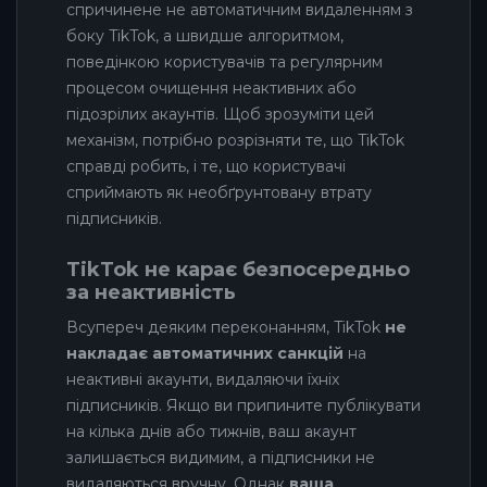
спричинене не автоматичним видаленням з
боку TikTok, а швидше алгоритмом,
поведінкою користувачів та регулярним
процесом очищення неактивних або
підозрілих акаунтів. Щоб зрозуміти цей
механізм, потрібно розрізняти те, що TikTok
справді робить, і те, що користувачі
сприймають як необґрунтовану втрату
підписників.
TikTok не карає безпосередньо
за неактивність
Всупереч деяким переконанням, TikTok
не
накладає автоматичних санкцій
на
неактивні акаунти, видаляючи їхніх
підписників. Якщо ви припините публікувати
на кілька днів або тижнів, ваш акаунт
залишається видимим, а підписники не
видаляються вручну. Однак
ваша