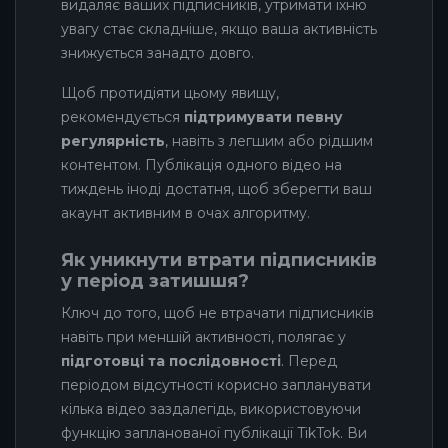
видаляє ваших підписників, утримати їхню
увагу стає складніше, якщо ваша активність
знижується занадто довго.
Щоб протидіяти цьому явищу,
рекомендується
підтримувати певну
регулярність
, навіть з легшим або рідшим
контентом. Публікація одного відео на
тиждень іноді достатня, щоб зберегти ваш
акаунт активним в очах алгоритму.
Як уникнути втрати підписників
у період затишшя?
Ключ до того, щоб не втрачати підписників
навіть при меншій активності, полягає у
підготовці та послідовності
. Перед
періодом відсутності корисно запланувати
кілька відео заздалегідь, використовуючи
функцію запланованої публікації TikTok. Ви