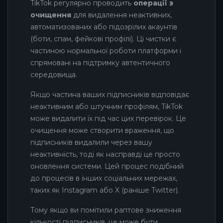
TikTok регулярно проводить
операції з
очищення
для видалення неактивних,
автоматизованих або підозрілих акаунтів
(боти, спам, фейкові профілі). Ці чистки є
частиною нормальної роботи платформи і
спрямовані на підтримку автентичного
середовища.
Якщо частина ваших підписників відповідає
неактивним або штучним профілям, TikTok
може видалити їх під час цих перевірок. Це
очищення може створити враження, що
підписників видалили через вашу
неактивність, тоді як насправді це просто
оновлення системи. Цей процес подібний
до процесів в інших соціальних мережах,
таких як Instagram або X (раніше Twitter).
Тому якщо ви помітили раптове зниження
кількості підписників, це може бути