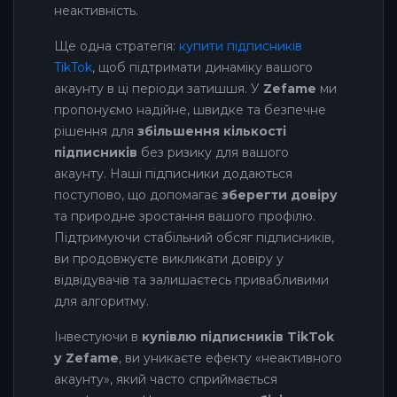
неактивність.
Ще одна стратегія:
купити підписників
TikTok
, щоб підтримати динаміку вашого
акаунту в ці періоди затишшя. У
Zefame
ми
пропонуємо надійне, швидке та безпечне
рішення для
збільшення кількості
підписників
без ризику для вашого
акаунту. Наші підписники додаються
поступово, що допомагає
зберегти довіру
та природне зростання вашого профілю.
Підтримуючи стабільний обсяг підписників,
ви продовжуєте викликати довіру у
відвідувачів та залишаєтесь привабливими
для алгоритму.
Інвестуючи в
купівлю підписників TikTok
у Zefame
, ви уникаєте ефекту «неактивного
акаунту», який часто сприймається