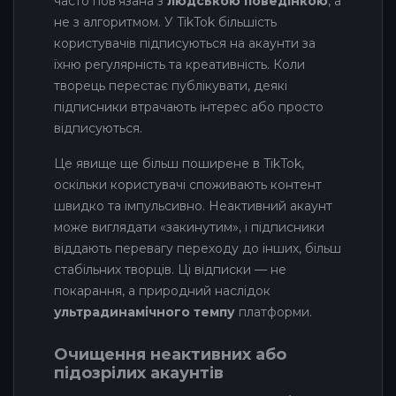
часто пов'язана з
людською поведінкою
, а
не з алгоритмом. У TikTok більшість
користувачів підписуються на акаунти за
їхню регулярність та креативність. Коли
творець перестає публікувати, деякі
підписники втрачають інтерес або просто
відписуються.
Це явище ще більш поширене в TikTok,
оскільки користувачі споживають контент
швидко та імпульсивно. Неактивний акаунт
може виглядати «закинутим», і підписники
віддають перевагу переходу до інших, більш
стабільних творців. Ці відписки — не
покарання, а природний наслідок
ультрадинамічного темпу
платформи.
Очищення неактивних або
підозрілих акаунтів