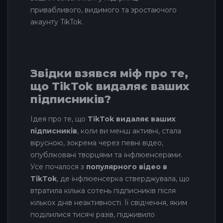
привабливого, видимого та зростаючого
акаунту TikTok.
Звідки взявся міф про те,
що TikTok видаляє ваших
підписників?
Ідея про те, що
TikTok видаляє ваших
підписників
, коли ви менш активні, стала
вірусною, зокрема через певні відео,
опубліковані творцями та інфлюенсерами.
Усе почалося з
популярного відео в
TikTok
, де інфлюенсерка стверджувала, що
втратила кілька сотень підписників після
кількох днів неактивності. Її свідчення, яким
поділилися тисячі разів, підживило