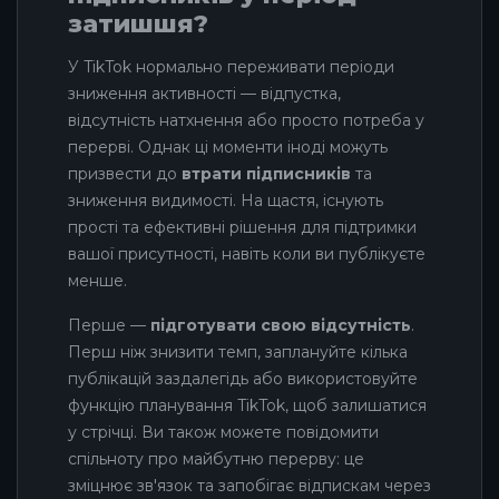
затишшя?
У TikTok нормально переживати періоди
зниження активності — відпустка,
відсутність натхнення або просто потреба у
перерві. Однак ці моменти іноді можуть
призвести до
втрати підписників
та
зниження видимості. На щастя, існують
прості та ефективні рішення для підтримки
вашої присутності, навіть коли ви публікуєте
менше.
Перше —
підготувати свою відсутність
.
Перш ніж знизити темп, заплануйте кілька
публікацій заздалегідь або використовуйте
функцію планування TikTok, щоб залишатися
у стрічці. Ви також можете повідомити
спільноту про майбутню перерву: це
зміцнює зв'язок та запобігає відпискам через