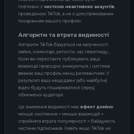
пов'язано з
чисткою неактивних акаунтів
,
проведеною TikTok, а не з цілеспрямованим
покаранням вашого профілю.
Алгоритм та втрата видимості
Алгоритм TikTok базується на залученості:
лайки, коментарі, репости, час перегляду…
Коли ви перестаєте публікувати, ваші
взаємодії природно знижуються, і система
вважає ваш профіль менш релевантним. У
результаті ваші нещодавні (або майбутні)
відео будуть поширюватися серед
обмеженої аудиторії.
Це зниження видимості має
ефект доміно
:
менше охоплення = менше взаємодій =
сприйнята втрата популярності = байдужість
частини підписників. Навіть якщо TikTok не