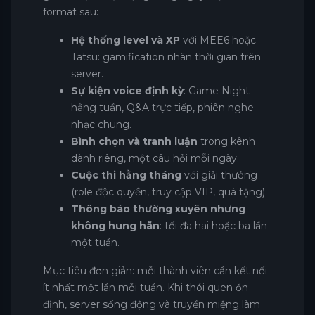
format sau:
Hệ thống level và XP
với MEE6 hoặc
Tatsu: gamification nhân thời gian trên
server.
Sự kiện voice định kỳ
: Game Night
hằng tuần, Q&A trực tiếp, phiên nghe
nhạc chung.
Bình chọn và tranh luận
trong kênh
dành riêng, một câu hỏi mỗi ngày.
Cuộc thi hằng tháng
với giải thưởng
(role độc quyền, truy cập VIP, quà tặng).
Thông báo thường xuyên nhưng
không hung hãn
: tối đa hai hoặc ba lần
một tuần.
Mục tiêu đơn giản: mỗi thành viên cần kết nối
ít nhất một lần mỗi tuần. Khi thói quen ổn
định, server sống động và truyền miệng làm