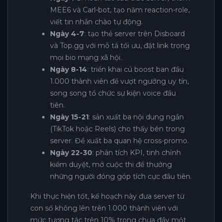
MEE6 và Carl-bot, tạo năm reaction-role,
viết tin nhắn chào tự động.
Ngày 4-7
: tạo thẻ server trên Disboard
và Top.gg với mô tả tối ưu, đặt link trong
mọi bio mạng xã hội.
Ngày 8-14
: triển khai cú boost ban đầu
1.000 thành viên để vượt ngưỡng uy tín,
song song tổ chức sự kiện voice đầu
tiên.
Ngày 15-21
: sản xuất ba nội dung ngắn
(TikTok hoặc Reels) cho thấy bên trong
server. Đề xuất ba quan hệ cross-promo.
Ngày 22-30
: phân tích KPI, tinh chỉnh
kiểm duyệt, mở cuộc thi để thưởng
những người đóng góp tích cực đầu tiên.
Khi thực hiện tốt, kế hoạch này đưa server từ
con số không lên trên 1.000 thành viên với
mức tương tác trên 10% trong chưa đầy một