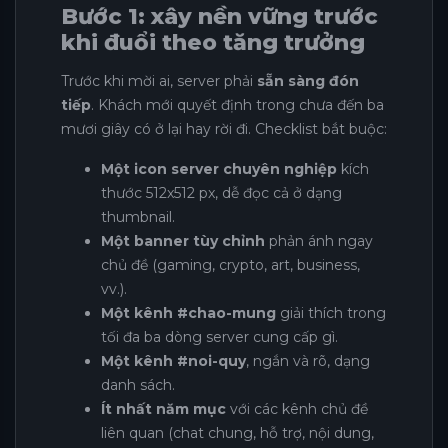
Bước 1: xây nền vững trước
khi đuổi theo tăng trưởng
Trước khi mời ai, server phải
sẵn sàng đón
tiếp
. Khách mới quyết định trong chưa đến ba
mươi giây có ở lại hay rời đi. Checklist bắt buộc:
Một icon server chuyên nghiệp
kích
thước 512x512 px, dễ đọc cả ở dạng
thumbnail.
Một banner tùy chỉnh
phản ánh ngay
chủ đề (gaming, crypto, art, business,
vv.).
Một kênh #chao-mung
giải thích trong
tối đa ba dòng server cung cấp gì.
Một kênh #noi-quy
, ngắn và rõ, dạng
danh sách.
Ít nhất năm mục
với các kênh chủ đề
liên quan (chat chung, hỗ trợ, nội dung,