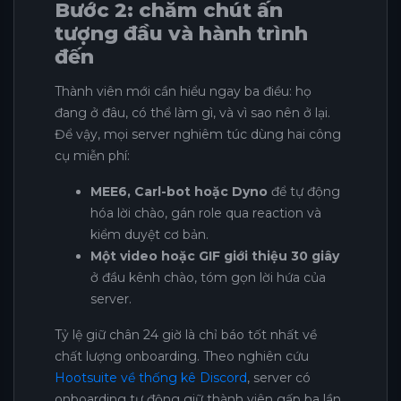
Bước 2: chăm chút ấn
tượng đầu và hành trình
đến
Thành viên mới cần hiểu ngay ba điều: họ
đang ở đâu, có thể làm gì, và vì sao nên ở lại.
Để vậy, mọi server nghiêm túc dùng hai công
cụ miễn phí:
MEE6, Carl-bot hoặc Dyno
để tự động
hóa lời chào, gán role qua reaction và
kiểm duyệt cơ bản.
Một video hoặc GIF giới thiệu 30 giây
ở đầu kênh chào, tóm gọn lời hứa của
server.
Tỷ lệ giữ chân 24 giờ là chỉ báo tốt nhất về
chất lượng onboarding. Theo nghiên cứu
Hootsuite về thống kê Discord
, server có
onboarding tự động giữ thành viên gấp ba lần