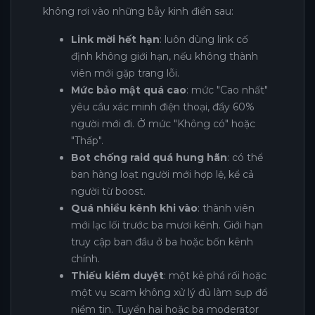
không rơi vào những bẫy kinh điển sau:
Link mời hết hạn
: luôn dùng link cố
định không giới hạn, nếu không thành
viên mới gặp trang lỗi.
Mức bảo mật quá cao
: mức "Cao nhất"
yêu cầu xác minh điện thoại, đẩy 60%
người mới đi. Ở mức "Không có" hoặc
"Thấp".
Bot chống raid quá hung hãn
: có thể
ban hàng loạt người mới hợp lệ, kể cả
người từ boost.
Quá nhiều kênh khi vào
: thành viên
mới lạc lối trước ba mươi kênh. Giới hạn
truy cập ban đầu ở ba hoặc bốn kênh
chính.
Thiếu kiểm duyệt
: một kẻ phá rối hoặc
một vụ scam không xử lý đủ làm sụp đổ
niềm tin. Tuyển hai hoặc ba moderator