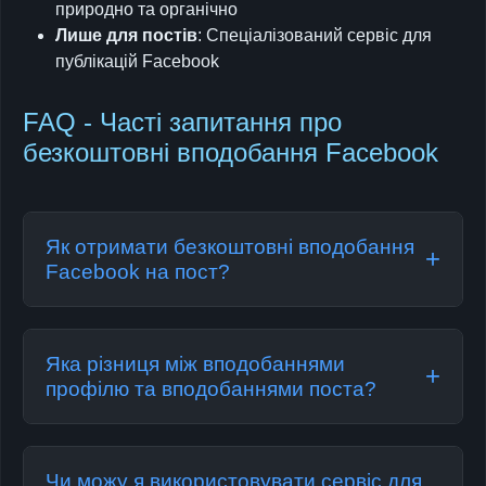
природно та органічно
Лише для постів
: Спеціалізований сервіс для
публікацій Facebook
FAQ - Часті запитання про
безкоштовні вподобання Facebook
Як отримати безкоштовні вподобання
+
Facebook на пост?
Щоб отримати безкоштовні вподобання
Facebook на ваш пост, виконайте прості
Яка різниця між вподобаннями
+
кроки: скопіюйте посилання на ваш ПОСТ у
профілю та вподобаннями поста?
Facebook (не профіль), вставте у нашу
Цей сервіс призначений виключно для
форму та натисніть «Отримати». Після
вподобань ПОСТІВ Facebook. Вподобання
Чи можу я використовувати сервіс для
короткої перевірки вподобання почнуть