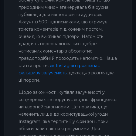
обсягу куплених коментарів понад те, що
природним чином згенерувала б вірусна
публікація для вашого рівня аудиторії.
Акаунт із 500 підписниками, що отримує
триста коментарів під кожним постом,
очевидно викликає підозри. Натомість
двадцять персоналізованих і добре
написаних коментарів абсолютно
правдоподібні й проходять непомітно. Наша
стаття про те,
як Instagram розпізнає
фальшиву залученість
, докладно розглядає
ці пороги.
Щодо законності, купівля залученості у
соцмережах не порушує жодної французької
чи європейської норми. Це практика, що
належить лише до користувацької угоди
Instagram, яка терпить її у сірій зоні, поки
обсяги залишаються розумними. Для