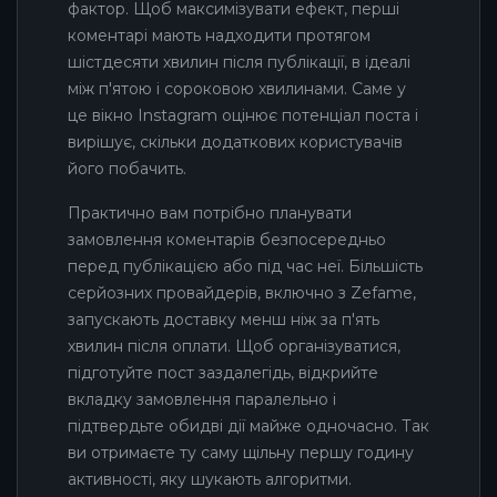
фактор. Щоб максимізувати ефект, перші
коментарі мають надходити протягом
шістдесяти хвилин після публікації, в ідеалі
між п'ятою і сороковою хвилинами. Саме у
це вікно Instagram оцінює потенціал поста і
вирішує, скільки додаткових користувачів
його побачить.
Практично вам потрібно планувати
замовлення коментарів безпосередньо
перед публікацією або під час неї. Більшість
серйозних провайдерів, включно з Zefame,
запускають доставку менш ніж за п'ять
хвилин після оплати. Щоб організуватися,
підготуйте пост заздалегідь, відкрийте
вкладку замовлення паралельно і
підтвердьте обидві дії майже одночасно. Так
ви отримаєте ту саму щільну першу годину
активності, яку шукають алгоритми.