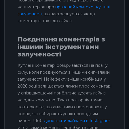
повного юридичного огляду перегляньте
наш матеріал про
правовий контекст купівлі
залученості
, що застосовується як до
коментарів, так і до лайків.
Поєднання коментарів з
іншими інструментами
залученості
Куплені коментарі розкриваються на повну
силу, коли поєднуються з іншими сигналами
залученості. Найефективніша комбінація у
2026 році залишається лайки плюс коментарі
у співвідношенні приблизно десять лайків
на один коментар. Така пропорція точно
повторює те, що аналітики спостерігають у
постів, які набирають успіх природним
чином. Щоб
доповнити лайками в Instagram
у той самий момент, передбачте лише