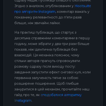
одразу надає публікації більшого охоплення.
Згідно з аналізом, опублікованим у
Hootsuite
про алгоритм Instagram
, коментарі важать у
показнику релевантності до п'яти разів
більше, ніж звичайні лайки.
На практиці публікація, що стартує з
десятьма справжніми коментарями в першу
годину, може зібрати у два-три рази більше
показів, ніж ідентична публікація без
взаємодій. Ця механіка пояснює, чому
стільки авторів прагнуть спровокувати
розмову одразу після виходу посту:
завдання запустити ефект снігової кулі, коли
первинна залученість тягне за собою
розширене поширення. Щоб глибше
зануритися в цей механізм, прочитайте наш
гайд про те, як
сподобатися алгоритму
Instagram
.