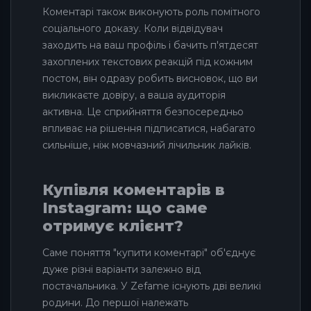
Коментарі також виконують роль помітного
соціального доказу. Коли відвідувач
заходить на ваш профіль і бачить п'ятдесят
захоплених текстових реакцій під кожним
постом, він одразу робить висновок, що ви
викликаєте довіру, а ваша аудиторія
активна. Це сприйняття безпосередньо
впливає на рішення підписатися, набагато
сильніше, ніж мовчазний лічильник лайків.
Купівля коментарів в
Instagram: що саме
отримує клієнт?
Саме поняття "купити коментарі" об'єднує
дуже різні варіанти залежно від
постачальника. У Zefame існують дві великі
родини. До першої належать