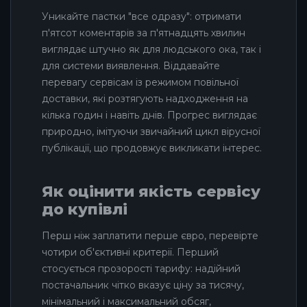
Уникайте пастки "все одразу": отримати
п'ятсот коментарів за п'ятнадцять хвилин
виглядає штучно як для людського ока, так і
для системи виявлення. Віддавайте
перевагу сервісам із режимом повільної
доставки, які розтягують надходження на
кілька годин і навіть днів. Прогрес виглядає
природно, імітуючи звичайний цикл вірусної
публікації, що продовжує викликати інтерес.
Як оцінити якість сервісу
до купівлі
Перш ніж заплатити перше євро, перевірте
чотири об'єктивні критерії. Перший
стосується прозорості тарифу: надійний
постачальник чітко вказує ціну за тисячу,
мінімальний і максимальний обсяг,