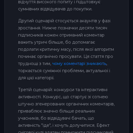
відчуття високого попиту і підштовхує
сумнівних відвідувачів до покупки.
Другий сценарій стосується акаунтів у фазі
зростання. Нижче позначки десяти тисяч
підписників кожен отриманий коментар
важить утричі більше, бо допомагає
подолати критичну масу, після якої алгоритм
починає органічно просувати. Ця стаття про
труднощі з тим,
чому коментарі зникають
,
торкається суміжної проблеми, актуальної і
для цієї категорії.
Третій сценарій: конкурси та інтерактивні
активності. Конкурс, що стартує зі сотнею
штучно згенерованих органічних коментарів,
приваблює значно більше реальних
учасників, бо відвідувачі бачать, що
активність "іде", і хочуть долучитися. Ефект
снігової кулі здатен помножити підсумковий