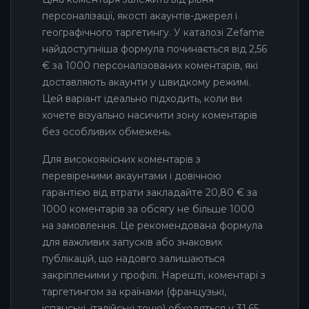
персоналізації, якості акаунтів-джерел і
географічного таргетингу. У каталозі Zefame
найдоступніша формула починається від 2,56
€ за 1000 персоналізованих коментарів, які
доставляють акаунти у швидкому режимі.
Цей варіант ідеально підходить, коли ви
хочете візуально насичити зону коментарів
без особливих обмежень.
Для високоякісних коментарів з
перевіреними акаунтами і довічною
гарантією від втрати закладайте 20,80 € за
1000 коментарів за обсягу не більше 1000
на замовлення. Це рекомендована формула
для важливих запусків або знакових
публікацій, що надовго залишаються
закріпленими у профілі. Нарешті, коментарі з
таргетингом за країнами (французькі,
іспанські, італійські тощо) обходяться у 31,65