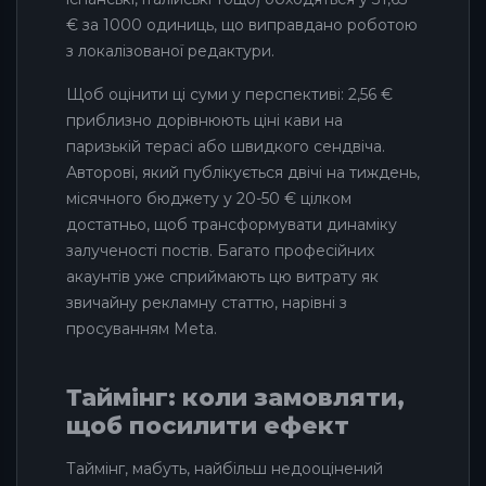
€ за 1000 одиниць, що виправдано роботою
з локалізованої редактури.
Щоб оцінити ці суми у перспективі: 2,56 €
приблизно дорівнюють ціні кави на
паризькій терасі або швидкого сендвіча.
Авторові, який публікується двічі на тиждень,
місячного бюджету у 20-50 € цілком
достатньо, щоб трансформувати динаміку
залученості постів. Багато професійних
акаунтів уже сприймають цю витрату як
звичайну рекламну статтю, нарівні з
просуванням Meta.
Таймінг: коли замовляти,
щоб посилити ефект
Таймінг, мабуть, найбільш недооцінений