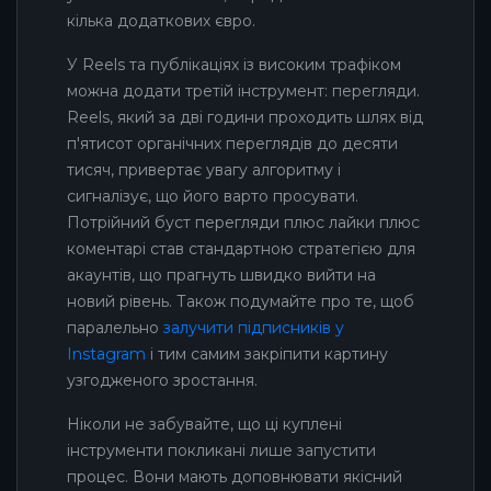
кілька додаткових євро.
У Reels та публікаціях із високим трафіком
можна додати третій інструмент: перегляди.
Reels, який за дві години проходить шлях від
п'ятисот органічних переглядів до десяти
тисяч, привертає увагу алгоритму і
сигналізує, що його варто просувати.
Потрійний буст перегляди плюс лайки плюс
коментарі став стандартною стратегією для
акаунтів, що прагнуть швидко вийти на
новий рівень. Також подумайте про те, щоб
паралельно
залучити підписників у
Instagram
і тим самим закріпити картину
узгодженого зростання.
Ніколи не забувайте, що ці куплені
інструменти покликані лише запустити
процес. Вони мають доповнювати якісний