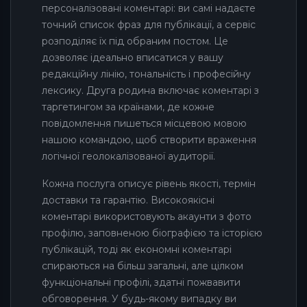
персоналізовані коментарі: ви самі надаєте
точний список фраз для публікації, а сервіс
розподіляє їх під обраним постом. Це
дозволяє ідеально вписатися у вашу
редакційну лінію, тональність і професійну
лексику. Друга родина включає коментарі з
таргетингом за країнами, де кожне
повідомлення пишеться місцевою мовою
нашою командою, щоб створити враження
логічної геолокалізованої аудиторії.
Кожна послуга описує рівень якості, термін
доставки та гарантію. Високоякісні
коментарі використовують акаунти з фото
профілю, заповненою біографією та історією
публікацій, тоді як економні коментарі
спираються на більш загальні, але цілком
функціональні профілі, здатні пожвавити
обговорення. У будь-якому випадку ви