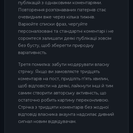
публікацій з однаковими коментарями.
Повторення розпізнаваних патернів стає
очевидним вже через кілька тижнів.
Варіюйте списки фраз, чергуйте
персоналізовані та стандартні коментарі і не
соромтеся залишати деякі публікації зовсім
без бусту, щоб зберегти природну
варіативність.
Третя помилка: забути модерувати власну
стрічку. Якщо ви замовляєте тридцять
коментарів на пост, приділіть п'ять хвилин,
щоб відповісти на деякі, лайкнути інші й тим
самим створити авторську активність, що
остаточно робить картину переконливою.
Стрічка з тридцяти коментарів без жодної
відповіді власника акаунта надсилає дивний
сигнал новим відвідувачам.