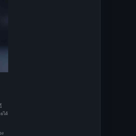
้
ยได้
อง