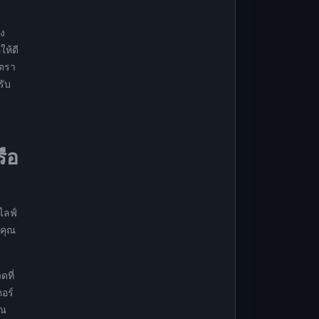
าง
ให้ดี
ัตรา
รับ
ือ
ไลฟ์
 คุณ
ดที่
อร์
ุณ