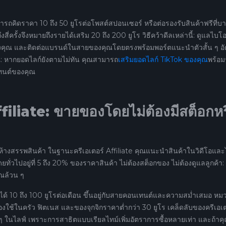
มารถคิดราคา 10 ถึง 50 ยูโรต่อโพสต์สปอนเซอร์ หรือต่อรองรับสินค้าฟรีที่บ
สี่ครั้งจึงหมายถึงรายได้เสริม 20 ถึง 200 ยูโร วิธีคว้าดีลเหล่านี้: ดูแลไบโอ
ุดของคุณ และติดต่อแบรนด์ในสายของคุณโดยตรงพร้อมพอร์ตแนะนำตัวสั้น ๆ อ
คุณ: หากยอดไลก์ยังตามไม่ทัน คุณสามารถ
เสริมยอดไลก์ TikTok ของคุณ
พร้อม
นเทนต์ของคุณ
liate: ขายของโดยไม่ต้องมีสต็อกหร
ห้างสรรพสินค้า ในฐานะครีเอเตอร์ Affiliate คุณแนะนำสินค้าในวิดีโอและ
่วไปอยู่ที่ 5 ถึง 20% ของราคาสินค้า ไม่ต้องสต็อกของ ไม่ต้องดูแลลูกค้า:
ณล้วน ๆ
นได้ 10 ถึง 100 ยูโรต่อเดือน ขึ้นอยู่กับสายคอนเทนต์และความสม่ำเสมอ หมว
ของใช้ในครัว ฟิตเนส และของจุกจิกราคาต่ำกว่า 30 ยูโร เคล็ดลับของครีเอเต
 ในไลฟ์ เพราะการสาธิตแบบเรียลไทม์เพิ่มอัตราการซื้อหลายเท่า และถ้าค