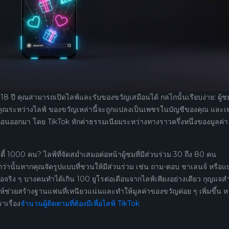
 18 ปี คุณสามารถเปิดไลฟ์และรับของขวัญเสมือนได้ กลไกนั้นเรียบง่าย: ผู้ชม
ห้คุณระหว่างไลฟ์ ของขวัญเหล่านี้จะถูกแปลงเป็นเพชรในบัญชีของคุณ และ
ถอนออกมา โดย TikTok หักค่าธรรมเนียมระหว่างทางราวครึ่งหนึ่งของมูลค่า
ี้ 1000 คน? ไลฟ์ที่จัดสม่ำเสมอต่อหน้าผู้ชมที่มีส่วนร่วม 30 ถึง 80 คน
กกว่านั้นหากคุณจัดรูปแบบที่ชวนให้มีส่วนร่วม เช่น ถาม-ตอบ ชาเลนจ์ หรือ
เสมอจริง ๆ บางคนทำได้เกิน 100 ยูโรต่อเดือนจากไลฟ์เพียงอย่างเดียว กุญแจส
ช่วยสร้างฐานแฟนที่เหนียวแน่นและทำให้มูลค่าของขวัญค่อย ๆ เพิ่มขึ้น 
าเรื่อง
จำนวนผู้ติดตามที่ต้องมีเพื่อไลฟ์ TikTok