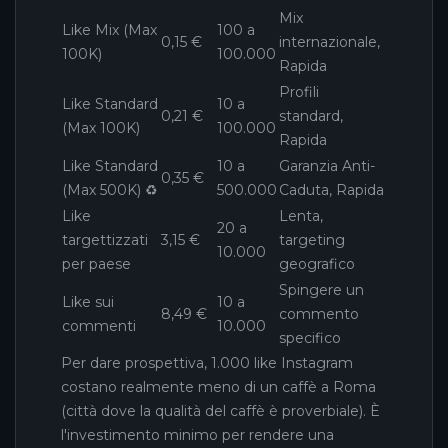
Mix
Like Mix (Max
100 a
0,15 €
internazionale,
100K)
100.000
Rapida
Profili
Like Standard
10 a
0,21 €
standard,
(Max 100K)
100.000
Rapida
Like Standard
10 a
Garanzia Anti-
0,35 €
(Max 500K) ♻️
500.000
Caduta, Rapida
Like
Lenta,
20 a
targettizzati
3,15 €
targeting
10.000
per paese
geografico
Spingere un
Like sui
10 a
8,49 €
commento
commenti
10.000
specifico
Per dare prospettiva, 1.000 like Instagram
costano realmente meno di un caffè a Roma
(città dove la qualità del caffè è proverbiale). È
l'investimento minimo per rendere una