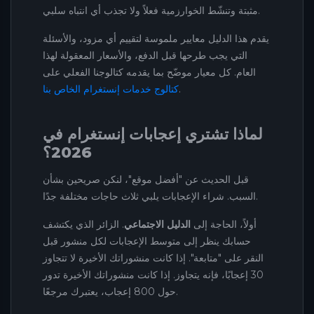
مثبتة وتنشّط الخوارزمية فعلاً ولا تجذب أي انتباه سلبي.
يقدم هذا الدليل معايير ملموسة لتقييم أي مزود، والأسئلة
التي يجب طرحها قبل الدفع، والأسعار المعقولة لهذا
العام. كل معيار موضّح بما يقدمه كتالوجنا الفعلي على
.
كتالوج خدمات إنستغرام الخاص بنا
لماذا تشتري إعجابات إنستغرام في
2026؟
قبل الحديث عن "أفضل موقع"، لنكن صريحين بشأن
السبب. شراء الإعجابات يلبي ثلاث حاجات مختلفة جدًا.
أولاً، الحاجة إلى
الدليل الاجتماعي
. الزائر الذي يكتشف
حسابك ينظر إلى متوسط الإعجابات لكل منشور قبل
النقر على "متابعة". إذا كانت منشوراتك الأخيرة لا تتجاوز
30 إعجابًا، فإنه يتجاوز. إذا كانت منشوراتك الأخيرة تدور
حول 800 إعجاب، يعتبرك مرجعًا.