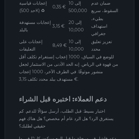
ضمان عدم
10 إلى
إعجابات قياسية
0,35 €
السقوط، سريع
500,000
(حد 500K) ♻️
بطيء،
20 إلى
إعجابات مستهدفة
استهداف
3,15 €
10,000
بالبلد
جغرافي
تعزيز تعليق
10 إلى
إعجابات على
8,49 €
محدد
10,000
التعليقات
للوضع في السياق، 1000 إعجاب إنستغرام تكلف أقل
من قهوة في الرياض. إنه الحد الأدنى من الاستثمار لجعل
منشور موثوقًا. في الطرف الآخر، 1000 إعجاب
مستهدف ببلد محدد تكلف 3,15 €.
دعم العملاء: اختبره قبل الشراء
اختبار بسيط: قبل الطلب، أرسل سؤالًا للدعم. كم
يستغرق الرد؟ هل الرد عام أم مخصص؟ هل هناك فهم
حقيقي لطلبك؟
دعم فاشل في مرحلة ما قبل البيع سيكون كارثيًا في ما