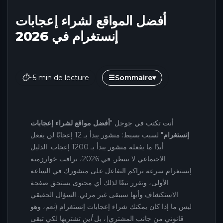
أفضل المواقع لشراء إعجابات
إنستغرام في 2026
⏱
~5 min de lecture
☰
Sommaire
▾
أنت تكتب في جوجل "
أفضل مواقع لشراء إعجابات
إنستغرام
" لسبب بسيط: منشور يبدأ بـ 12 إعجابًا لن يفعل
أبدًا ما يفعله منشور يبدأ بـ 1200 إعجاب. الدليل
الاجتماعي لا ينتظر. في 2026، تراقب خوارزمية
إنستغرام سرعة تراكم التفاعل على منشورك في الساعة
الأولى، وتقرر تبعًا لذلك أي محتوى يستحق صفحة
الاستكشاف وأيها سيبقى غير مرئي. السؤال الحقيقي
ليس ما إذا كان يمكنك شراء إعجابات إنستغرام (نعم، وهو
قانوني من جانب المشتري)، بل
أين
تشتريها لكي تبقى