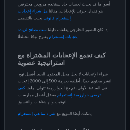
أسوأ ما قد يحدث لحساب جاد يستخدم مزودين محترفين
هو فقدان جزئي للإعجابات. مقالنا
هل شراء إعجابات
يجيب بالتفصيل.
إنستغرام قانوني
إذا كان التصور الخارجي يقلقك، دليلنا
ست نصائح لزيادة
يقترح نهجًا مختلطًا.
إعجابات إنستغرام
كيف تجمع الإعجابات المشتراة مع
استراتيجية عضوية
شراء الإعجابات لا يحل محل المحتوى الجيد. أفضل نهج:
انشر محتوى جيدًا، أطلقه بحزمة 500 إلى 2000 إعجاب
في الساعة الأولى، ثم دع الخوارزمية تتولى. ملفنا
كيف
ترضي خوارزمية إنستغرام
يفصّل أفضل ممارسات
التوقيت والهاشتاغات والتنسيق.
.
يمكنك أيضًا التنويع مع
شراء متابعي إنستغرام