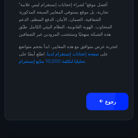
"أفضل موقع" لشراء إعجابات إنستغرام ليس علامة
تجارية، بل موقع يستوفي المعايير السبعة المذكورة:
الشفافية، الضمان، الأمان، الدفع المنظم، الدعم
المتجاوب، الهوية القانونية، النظام البيئي الكامل. طبّق
هذه الشبكة منهجيًا وستتجنب المزودين غير الشفافين.
لتجربة عرض متوافق مع هذه المعايير، ابدأ بحجم متواضع
على
صفحة إعجابات إنستغرام لدينا
. اطلع أيضًا على
.
تحليلنا لتكلفة 10,000 متابع إنستغرام
رجوع