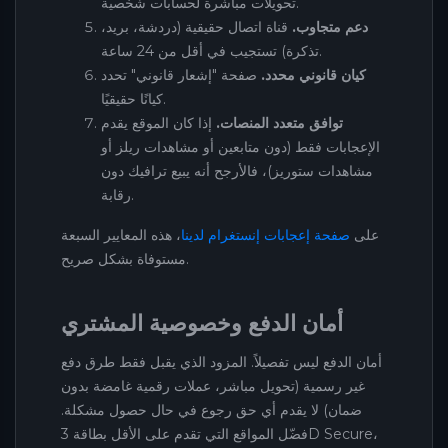
تحويلات مباشرة لحسابات شخصية.
دعم متجاوب.
قناة اتصال حقيقية (دردشة، بريد،
تذكرة) تستجيب في أقل من 24 ساعة.
كيان قانوني محدد.
صفحة "إشعار قانوني" تحدد
كيانًا حقيقيًا.
توافق متعدد المنصات.
إذا كان الموقع يقدم
الإعجابات فقط (دون متابعين أو مشاهدات ريلز أو
مشاهدات ستوريز)، فالأرجح أنه يبيع ترافيك دون
رقابة.
على
صفحة إعجابات إنستغرام لدينا
، هذه المعايير السبعة
مستوفاة بشكل صريح.
أمان الدفع وخصوصية المشتري
أمان الدفع ليس تفصيلاً. المزود الذي يقبل فقط طرق دفع
غير رسمية (تحويل مباشر، عملات رقمية غامضة بدون
ضمان) لا يقدم أي حق رجوع في حال حصول مشكلة.
فضّل المواقع التي تقدم على الأقل بطاقة 3D Secure،