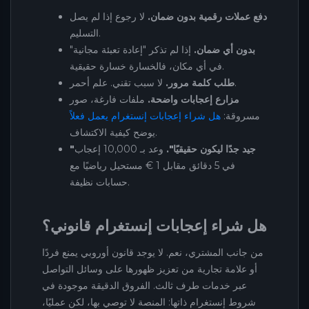
دفع عملات رقمية بدون ضمان.
لا رجوع إذا لم يصل
التسليم.
بدون أي ضمان.
إذا لم تذكر "إعادة تعبئة مجانية"
في أي مكان، فالخسارة خسارة حقيقية.
لا سبب تقني. علم أحمر.
طلب كلمة مرور.
مزارع إعجابات واضحة.
ملفات فارغة، صور
مسروقة:
هل شراء إعجابات إنستغرام يعمل فعلاً
يوضح كيفية الاكتشاف.
"جيد جدًا ليكون حقيقيًا".
وعد بـ 10,000 إعجاب
في 5 دقائق مقابل 1 € مستحيل رياضيًا مع
حسابات نظيفة.
هل شراء إعجابات إنستغرام قانوني؟
من جانب المشتري، نعم. لا يوجد قانون أوروبي يمنع فردًا
أو علامة تجارية من تعزيز ظهورها على وسائل التواصل
عبر خدمات طرف ثالث. الفروق الدقيقة موجودة في
شروط إنستغرام ذاتها: المنصة لا توصي بها، لكن عمليًا،