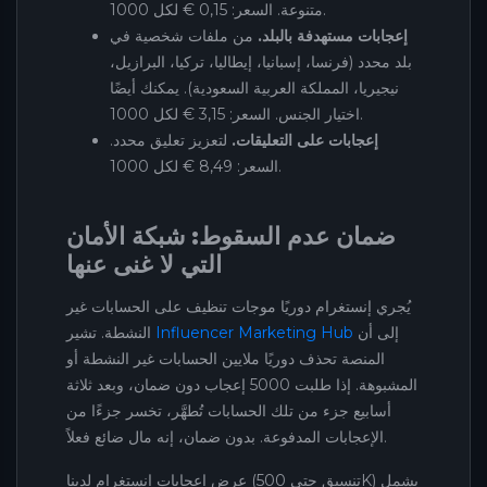
متنوعة. السعر: 0,15 € لكل 1000.
إعجابات مستهدفة بالبلد.
من ملفات شخصية في
بلد محدد (فرنسا، إسبانيا، إيطاليا، تركيا، البرازيل،
نيجيريا، المملكة العربية السعودية). يمكنك أيضًا
اختيار الجنس. السعر: 3,15 € لكل 1000.
إعجابات على التعليقات.
لتعزيز تعليق محدد.
السعر: 8,49 € لكل 1000.
ضمان عدم السقوط: شبكة الأمان
التي لا غنى عنها
يُجري إنستغرام دوريًا موجات تنظيف على الحسابات غير
إلى أن
Influencer Marketing Hub
النشطة. تشير
المنصة تحذف دوريًا ملايين الحسابات غير النشطة أو
المشبوهة. إذا طلبت 5000 إعجاب دون ضمان، وبعد ثلاثة
أسابيع جزء من تلك الحسابات تُطهَّر، تخسر جزءًا من
الإعجابات المدفوعة. بدون ضمان، إنه مال ضائع فعلاً.
عرض إعجابات إنستغرام لدينا (تنسيق حتى 500K) يشمل