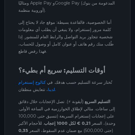
ومثاليًا Apple Pay وGoogle Pay (المدعومة من بنوك
أوروبية منظمة).
أما الخصوصية، فالقاعدة بسيطة: موقع جاد لا يحتاج إلى
كلمة مرور إنستغرام، ولا ينبغي أن يطلب أي معلومات
شخصية تتجاوز بريد التواصل والرابط العام للمنشور. إذا
طُلب منك رقم هاتف أو عنوان كامل أو وصول للحساب،
فهذا رفض قاطع.
أوقات التسليم: سريع أم بطيء؟
تُختار سرعة التسليم حسب هدفك. في
كتالوج إنستغرام
، تتعايش منطقان.
لدينا
التسليم السريع
(أيقونة ⚡). تصل الإعجابات خلال دقائق
إلى ساعات. مثالي لإطلاق الخوارزمية في الساعة الأولى.
على إعجابات إنستغرام السريعة (تنسيق حتى 100,000
وحدة)، السعر
0,21 € لكل 1000 إعجاب
. للأحجام الأكبر
(حتى 500,000) مع ضمان عدم السقوط، السعر
0,35