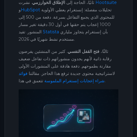
Hootsuite
. نشرت
ثانيًا، الحاجة إلى
الإطلاق الخوارزمي
تحليلات مفصلة: إنستغرام يعطي الأولوية
HubSpot
و
للمحتوى الذي يجمع التفاعل بسرعة. دفعة من 500 إلى
1000 إعجاب يتم حقنها في أول 30 دقيقة تغير مسار
بأن إنستغرام يتجاوز ملياري
Statista
المنشور. تفيد
مستخدم نشط شهريًا في 2026.
ثالثًا،
فتح القفل النفسي
. كثير من المنشئين يفرضون
رقابة ذاتية لأنهم يجدون منشوراتهم ذات تفاعل ضعيف
مقارنة بطموحهم. دفعة هادفة على المنشورات الأولى
لاستراتيجية محتوى جديدة ترفع هذا الحاجز. مقالتنا
فوائد
تتعمق في هذا.
شراء إعجابات إنستغرام الملموسة