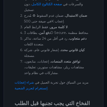
والسرعات في
صفحة الكتالوج الكامل
، دون
تسجيل.
ضمان الاستبدال.
ضمان عدم السقوط ♻️ مُدرج
في صيغة حتى 500K إعجاب.
فقط الرابط العام.
لا كلمة مرور.
بطاقات 3D Secure، محافظ منظمة.
دفع آمن.
دعم متجاوب.
رد في أقل من 24 ساعة، تذاكر
متعددة اللغات.
كيان قانوني محدد.
إشعار قانوني عام، شركة
مسجلة.
توافق متعدد المنصات.
إعجابات، متابعون،
مشاهدات ريلز، مشاهدات ستوريز، تعليقات،
مشاركات في نظام واحد.
مزيد من السياق حول تجربة العميل في
شراء إعجابات
.
إنستغرام لتعزيز الشعبية
الفخاخ التي يجب تجنبها قبل الطلب