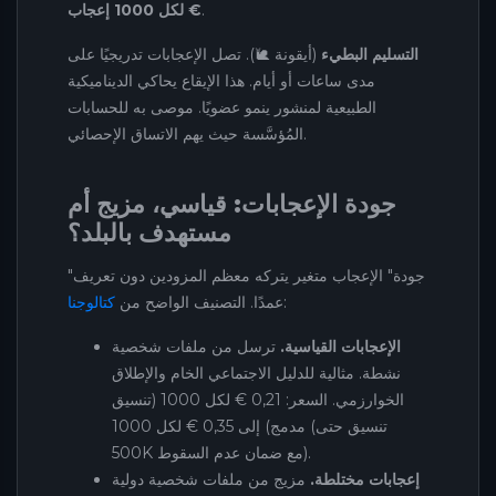
.
€ لكل 1000 إعجاب
التسليم البطيء
(أيقونة 🐌). تصل الإعجابات تدريجيًا على
مدى ساعات أو أيام. هذا الإيقاع يحاكي الديناميكية
الطبيعية لمنشور ينمو عضويًا. موصى به للحسابات
المُؤسَّسة حيث يهم الاتساق الإحصائي.
جودة الإعجابات: قياسي، مزيج أم
مستهدف بالبلد؟
"جودة" الإعجاب متغير يتركه معظم المزودين دون تعريف
:
عمدًا. التصنيف الواضح من
كتالوجنا
الإعجابات القياسية.
ترسل من ملفات شخصية
نشطة. مثالية للدليل الاجتماعي الخام والإطلاق
الخوارزمي. السعر: 0,21 € لكل 1000 (تنسيق
مدمج) إلى 0,35 € لكل 1000 (تنسيق حتى
500K مع ضمان عدم السقوط).
إعجابات مختلطة.
مزيج من ملفات شخصية دولية