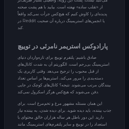
می‌کنید نیست. پشت این رویه، واقعیتی بسیار ظریف‌تر
از «تقلب ساده» نهفته است. بیایید با هم پشت صحنه
پدیده‌ای را کاوش کنیم که هیچ‌کس جرأت نمی‌کند واقعاً
در Reddit یا انجمن‌های استریمینگ درباره آن صحبت
کند.
پارادوکس استریمر نامرئی در توییچ
صادق باشیم: پلتفرم توییچ برای تازه‌واردان دنیای
استریمینگ بی‌رحم است. الگوریتم آن به شدت کانال‌های
از قبل محبوب را ترجیح می‌دهد. وقتی کاربری یک
دسته‌بندی را مرور می‌کند، استریم‌ها بر اساس تعداد
بینندگان مرتب می‌شوند. نتیجه؟ کانال‌های کوچک در جایی
دفن می‌شوند که هیچ‌کس هرگز اسکرول نمی‌کند.
این همان مسئله مشهور مرغ و تخم‌مرغ است. برای
جذب بیننده، باید دیده شوید. برای دیده شدن، به بیننده نیاز
دارید. این دور باطل هر ساله هزاران خالق محتوای با
استعداد را در توییچ و سایر پلتفرم‌های استریمینگ مانند