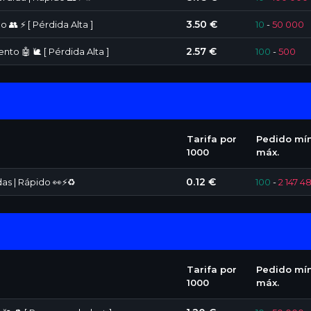
3.50 €
 👥 ⚡ [ Pérdida Alta ]
10
-
50 000
2.57 €
nto 🤖 🐌 [ Pérdida Alta ]
100
-
500
Tarifa por
Pedido mín
1000
máx.
0.12 €
das | Rápido 👀⚡♻️
100
-
2 147 4
Tarifa por
Pedido mín
1000
máx.