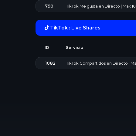
790
TikTok Me gusta en Directo | Max 10
TikTok : Live Shares
ID
Servicio
1082
TikTok Compartidos en Directo | Ma