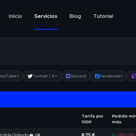
Inicio
Servicios
Blog
Tutorial
YouTube
Twitter / X
Discord
Facebook
▾
▾
▾
Tarifa por
Pedido mín
1000
máx.
8.75 €
rdida | Rápido 👥 ⚡♻️
10
-
100 000