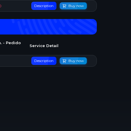
0
Description
Buy now
. - Pedido
Service Detail
Description
Buy now