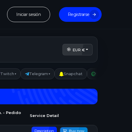
Iniciar sesión
Registrarse
EUR €
Twitch
Telegram
Snapchat
Spotify
Wh
▾
▾
▾
. - Pedido
Service Detail
Description
Buy now