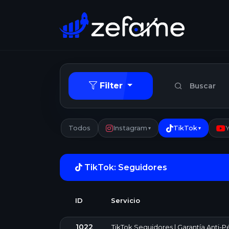
Filter
Todos
Instagram
TikTok
▾
▾
TikTok: Seguidores
ID
Servicio
1022
TikTok Seguidores | Garantía Anti-Pé