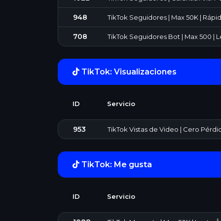
948
TikTok Seguidores | Max 50K | Rápido
708
TikTok Seguidores Bot | Max 500 | Le
TikTok: Visualizaciones
ID
Servicio
953
TikTok Vistas de Video | Cero Pérdi
TikTok: Me gusta
ID
Servicio