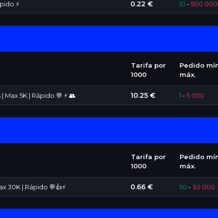
0.22 €
pido ⚡
10
-
500 000
Tarifa por
Pedido mín
1000
máx.
10.25 €
 Max 5K | Rápido 💬 ⚡ 👥
1
-
5 000
Tarifa por
Pedido mín
1000
máx.
0.66 €
x 30K | Rápido 💬👍⚡
50
-
30 000