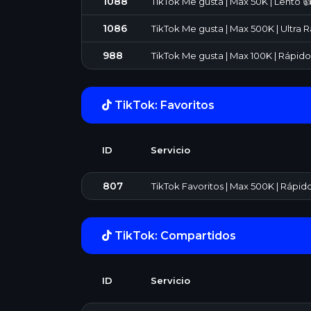
1088
TikTok Me gusta | Max 50K | Lento 
1086
TikTok Me gusta | Max 500K | Ultra
988
TikTok Me gusta | Max 100K | Rápi
TikTok: Favoritos
ID
Servicio
807
TikTok Favoritos | Max 500K | Rápid
TikTok: Compartidos
ID
Servicio