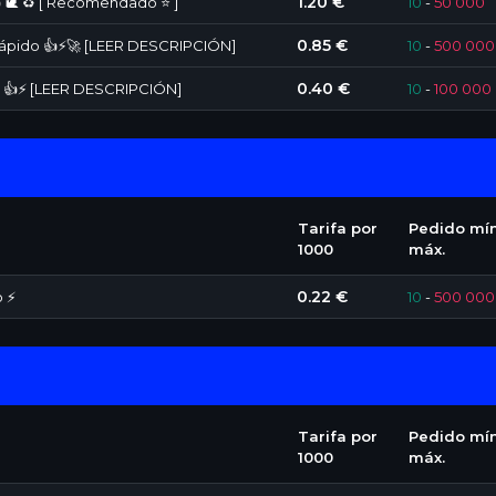
1.20 €
 🐌 ♻️ [ Recomendado ⭐ ]
10
-
50 000
0.85 €
 Rápido 👍⚡🚀 [LEER DESCRIPCIÓN]
10
-
500 000
0.40 €
do 👍⚡ [LEER DESCRIPCIÓN]
10
-
100 000
Tarifa por
Pedido mín
1000
máx.
0.22 €
o ⚡
10
-
500 000
Tarifa por
Pedido mín
1000
máx.