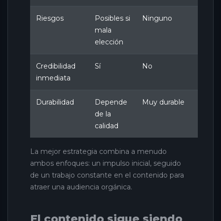
Riesgos
Posibles si
Ninguno
mala
elección
Credibilidad
Sí
No
inmediata
Durabilidad
Depende
Muy durable
de la
calidad
La mejor estrategia combina a menudo
ambos enfoques: un impulso inicial, seguido
de un trabajo constante en el contenido para
atraer una audiencia orgánica.
El contenido sigue siendo