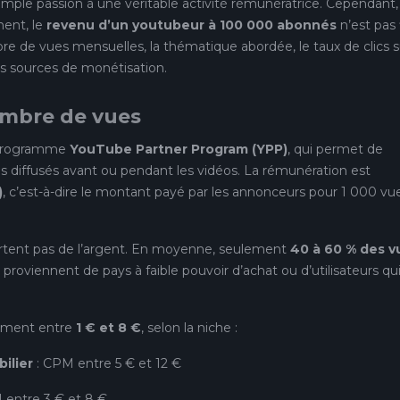
mple passion à une véritable activité rémunératrice. Cependant,
ent, le
revenu d’un youtubeur à 100 000 abonnés
n’est pas 
re de vues mensuelles, la thématique abordée, le taux de clics s
tres sources de monétisation.
ombre de vues
e programme
YouTube Partner Program (YPP)
, qui permet de
es diffusés avant ou pendant les vidéos. La rémunération est
)
, c’est-à-dire le montant payé par les annonceurs pour 1 000 vu
portent pas de l’argent. En moyenne, seulement
40 à 60 % des v
s proviennent de pays à faible pouvoir d’achat ou d’utilisateurs qu
ement entre
1 € et 8 €
, selon la niche :
ilier
: CPM entre 5 € et 12 €
 entre 3 € et 8 €