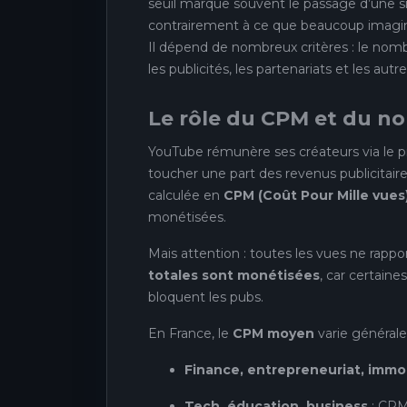
seuil marque souvent le passage d’une si
contrairement à ce que beaucoup imagin
Il dépend de nombreux critères : le nomb
les publicités, les partenariats et les au
Le rôle du CPM et du n
YouTube rémunère ses créateurs via l
toucher une part des revenus publicitair
calculée en
CPM (Coût Pour Mille vues
monétisées.
Mais attention : toutes les vues ne rap
totales sont monétisées
, car certaine
bloquent les pubs.
En France, le
CPM moyen
varie général
Finance, entrepreneuriat, immob
Tech, éducation, business
: CPM