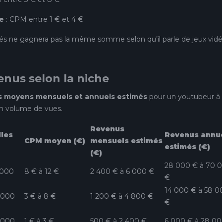
le
: CPM entre 1 € et 4 €
és ne gagnera pas la même somme selon qu’il parle de jeux vid
nus selon la niche
s moyens mensuels et annuels estimés
pour un youtubeur à
n volume de vues.
Revenus
les
Revenus annu
CPM moyen (€)
mensuels estimés
estimés (€)
(€)
28 000 € à 70 
 000
8 € à 12 €
2 400 € à 6 000 €
€
14 000 € à 58 0
 000
3 € à 8 €
1 200 € à 4 800 €
€
 000
1 € à 3 €
500 € à 2 400 €
6 000 € à 28 0