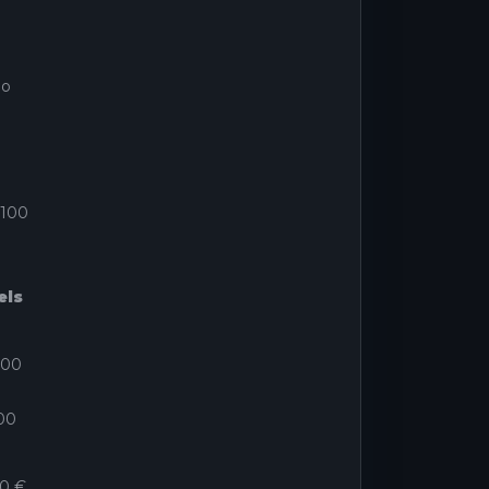
éo
 100
els
000
00
00 €