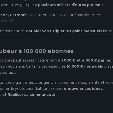
uvent alors grimper à
plusieurs milliers d’euros par mois
.
peee, Patreon)
: la communauté soutient financièrement le
xclusifs.
ent souvent de
doubler voire tripler les gains mensuels
issus
utubeur à 100 000 abonnés
bonnés peut espérer gagner entre
1 000 € et 4 000 € par moi
 son audience. Certains dépassent les
10 000 € mensuels
grâce
 digitaux.
ntis. Les algorithmes changent, la concurrence augmente et les 
 durer, le youtubeur doit sans cesse
renouveler ses idées,
s, et fidéliser sa communauté
.