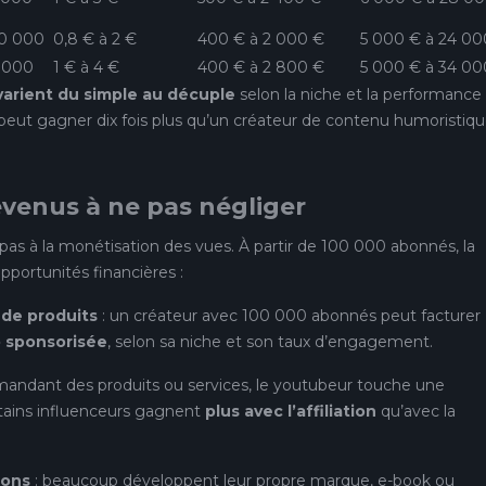
00 000
0,8 € à 2 €
400 € à 2 000 €
5 000 € à 24 00
 000
1 € à 4 €
400 € à 2 800 €
5 000 € à 34 00
varient du simple au décuple
selon la niche et la performance
peut gagner dix fois plus qu’un créateur de contenu humoristiqu
evenus à ne pas négliger
 pas à la monétisation des vues. À partir de 100 000 abonnés, la
pportunités financières :
 de produits
: un créateur avec 100 000 abonnés peut facturer
o sponsorisée
, selon sa niche et son taux d’engagement.
andant des produits ou services, le youtubeur touche une
tains influenceurs gagnent
plus avec l’affiliation
qu’avec la
ions
: beaucoup développent leur propre marque, e-book ou