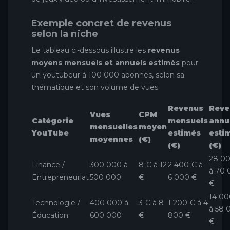
Exemple concret de revenus
selon la niche
Le tableau ci-dessous illustre les
revenus
moyens mensuels et annuels estimés
pour
un youtubeur à 100 000 abonnés, selon sa
thématique et son volume de vues.
Revenus
Reve
Vues
CPM
Catégorie
mensuels
annu
mensuelles
moyen
YouTube
estimés
esti
moyennes
(€)
(€)
(€)
28 0
Finance /
300 000 à
8 € à 12
2 400 € à
à 70 
Entrepreneuriat
500 000
€
6 000 €
€
14 00
Technologie /
400 000 à
3 € à 8
1 200 € à 4
à 58 
Éducation
600 000
€
800 €
€