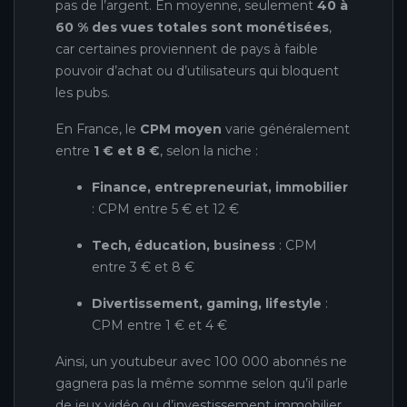
pas de l’argent. En moyenne, seulement
40 à
60 % des vues totales sont monétisées
,
car certaines proviennent de pays à faible
pouvoir d’achat ou d’utilisateurs qui bloquent
les pubs.
En France, le
CPM moyen
varie généralement
entre
1 € et 8 €
, selon la niche :
Finance, entrepreneuriat, immobilier
: CPM entre 5 € et 12 €
Tech, éducation, business
: CPM
entre 3 € et 8 €
Divertissement, gaming, lifestyle
:
CPM entre 1 € et 4 €
Ainsi, un youtubeur avec 100 000 abonnés ne
gagnera pas la même somme selon qu’il parle
de jeux vidéo ou d’investissement immobilier.