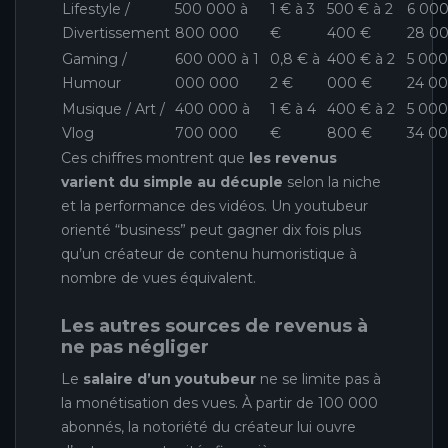
Lifestyle /
500 000 à
1 € à 3
500 € à 2
6 000
Divertissement
800 000
€
400 €
28 0
Gaming /
600 000 à 1
0,8 € à
400 € à 2
5 000
Humour
000 000
2 €
000 €
24 0
Musique / Art /
400 000 à
1 € à 4
400 € à 2
5 000
Vlog
700 000
€
800 €
34 0
Ces chiffres montrent que
les revenus
varient du simple au décuple
selon la niche
et la performance des vidéos. Un youtubeur
orienté “business” peut gagner dix fois plus
qu’un créateur de contenu humoristique à
nombre de vues équivalent.
Les autres sources de revenus à
ne pas négliger
Le
salaire d’un youtubeur
ne se limite pas à
la monétisation des vues. À partir de 100 000
abonnés, la notoriété du créateur lui ouvre