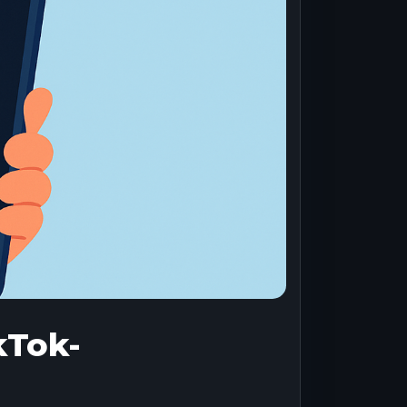
kTok-