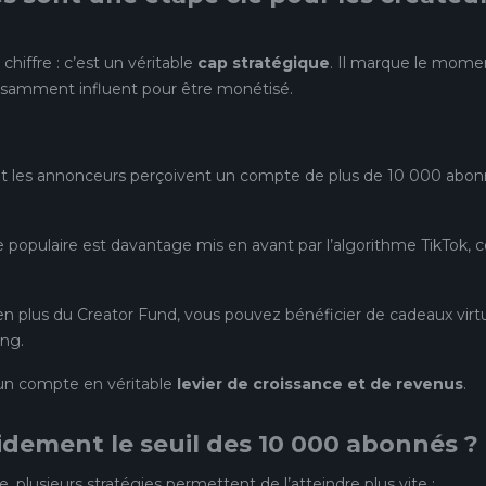
hiffre : c’est un véritable
cap stratégique
. Il marque le mome
samment influent pour être monétisé.
et les annonceurs perçoivent un compte de plus de 10 000 abo
 populaire est davantage mis en avant par l’algorithme TikTok, c
en plus du Creator Fund, vous pouvez bénéficier de cadeaux virtu
ing.
e un compte en véritable
levier de croissance et de revenus
.
dement le seuil des 10 000 abonnés ?
e, plusieurs stratégies permettent de l’atteindre plus vite :