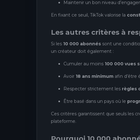
Maintenir un bon niveau d’engage
En fixant ce seuil, TikTok valorise la
const
Les autres critères à re
Si les
10 000 abonnés
sont une condition
un créateur doit également :
Cumuler au moins
100 000 vues s
Avoir
18 ans minimum
afin d’être 
Respecter strictement les
règles
Être basé dans un pays où le
prog
Ces critères garantissent que seuls les c
plateforme.
Pourquoi 10 000 abonnés