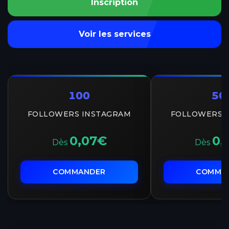
Inscription
Voir les services
100
50
FOLLOWERS INSTAGRAM
FOLLOWERS 
0,07€
0,
Dès
Dès
COMMANDER
COMMA