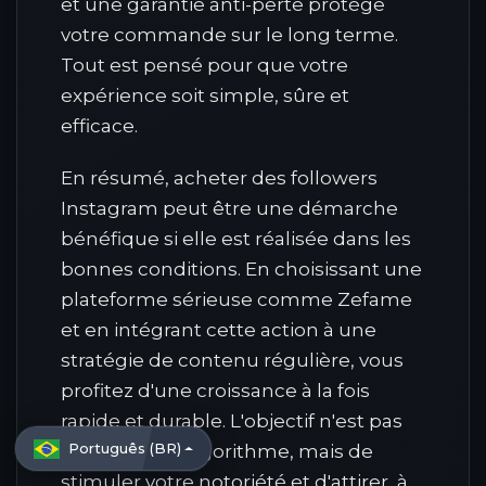
et une garantie anti-perte protège
votre commande sur le long terme.
Tout est pensé pour que votre
expérience soit simple, sûre et
efficace.
En résumé, acheter des followers
Instagram peut être une démarche
bénéfique si elle est réalisée dans les
bonnes conditions. En choisissant une
plateforme sérieuse comme Zefame
et en intégrant cette action à une
stratégie de contenu régulière, vous
profitez d'une croissance à la fois
rapide et durable. L'objectif n'est pas
Português (BR)
de tromper l'algorithme, mais de
stimuler votre notoriété et d'attirer, à