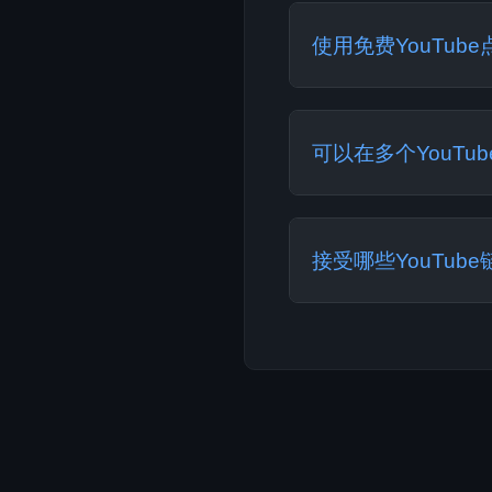
取"。经过60秒倒计
使用免费YouTub
是的，我们的服务10
YouTube使用条
可以在多个YouTu
您的视频是公开的。
是的，您可以在多个
免费点赞。如需更大
接受哪些YouTub
我们的服务接受所有常见的Y
（youtu.be/..
的公开视频。