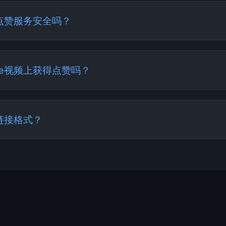
时后，点赞将自动添加。该过程完全自动化，每小时可为不同
e点赞服务安全吗？
0%安全！我们永远不会要求您的YouTube密码，也不会访
款以渐进自然的方式添加。每天有数千名用户使用我们的服务，
be视频上获得点赞吗？
不同视频上获得免费点赞！但每次使用之间需要等待1小时。
数量，我们推荐无限量的高级服务。
e链接格式？
ouTube链接格式：长链接（youtube.com/watch?v=.
.）、移动链接（m.youtube.com），甚至带时间戳或播放列表