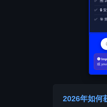
🆓 
🔒 
🎯 
🔴 Imp
或 yout
2026年如何