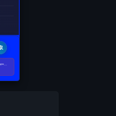
取
...