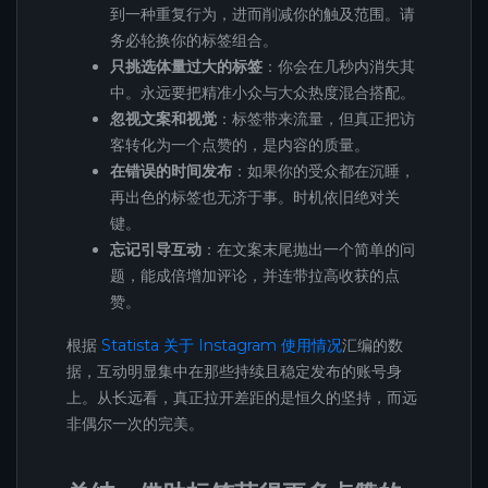
到一种重复行为，进而削减你的触及范围。请
务必轮换你的标签组合。
只挑选体量过大的标签
：你会在几秒内消失其
中。永远要把精准小众与大众热度混合搭配。
忽视文案和视觉
：标签带来流量，但真正把访
客转化为一个点赞的，是内容的质量。
在错误的时间发布
：如果你的受众都在沉睡，
再出色的标签也无济于事。时机依旧绝对关
键。
忘记引导互动
：在文案末尾抛出一个简单的问
题，能成倍增加评论，并连带拉高收获的点
赞。
根据
Statista 关于 Instagram 使用情况
汇编的数
据，互动明显集中在那些持续且稳定发布的账号身
上。从长远看，真正拉开差距的是恒久的坚持，而远
非偶尔一次的完美。