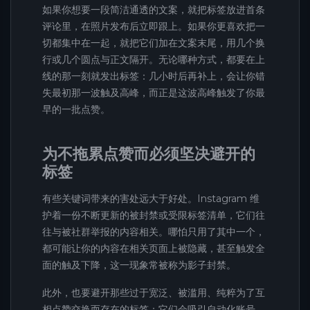
如果你想要一段简洁通透的文案，就把标签放进首条
评论里，在照片发布后立即跟上。如果你更喜欢把一
切都集中在一起，就把它们加在文案末尾，用几个换
行或几个圆点与正文隔开。无论哪种方式，都要在上
线的那一刻就发出标签：几小时后再补上，会让你错
失最初那一波触及高峰，而正是这波高峰触发了你最
早的一批点赞。
为不拖累点赞而必须坚决避开的
标签
有些关键词带来的害处远大于好处。Instagram 维
护着一份不断更新的被封禁或受限标签清单，它们往
往与被社群举报的内容相关。哪怕只用了其中一个，
都可能让你的内容在相关页面上被隐藏，甚至触发全
面的触及下降，这一现象常被称为影子封禁。
此外，也要避开那些过于宽泛、被滥用、纯粹为了互
相点赞交换而存在的标签：它们会吸引自动化账号，