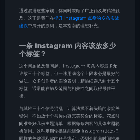
通过混搭这些家族，你同时兼顾了广泛触及与精准触
及。这正是我们在
提升 Instagram 点赞的 6 条实战
建议
中展开的原则，是本指南的理想补充。
一条 Instagram 内容该放多少
个标签？
这个问题被反复问起。Instagram 每条内容最多允
许放三十个标签，但一味用满这个上限未必是最好的
做法。众多创作者的实验表明，精挑细选八到十五个
标签，通常能在触及范围与相关性之间取得最佳平
衡。
与其堆三十个信号混乱、让算法摸不着头脑的杂烩关
键词，不如放十个与你内容完美契合的标签。花点时
间准备好几份主题清单，根据每条内容的具体主题轮
换使用。这种定期轮换还能避免 Instagram 总是把
同样的关键词和你的账号绑定，否则会随着时间推移