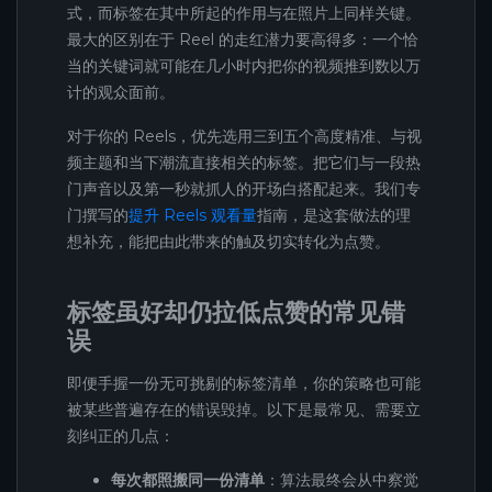
式，而标签在其中所起的作用与在照片上同样关键。
最大的区别在于 Reel 的走红潜力要高得多：一个恰
当的关键词就可能在几小时内把你的视频推到数以万
计的观众面前。
对于你的 Reels，优先选用三到五个高度精准、与视
频主题和当下潮流直接相关的标签。把它们与一段热
门声音以及第一秒就抓人的开场白搭配起来。我们专
门撰写的
提升 Reels 观看量
指南，是这套做法的理
想补充，能把由此带来的触及切实转化为点赞。
标签虽好却仍拉低点赞的常见错
误
即便手握一份无可挑剔的标签清单，你的策略也可能
被某些普遍存在的错误毁掉。以下是最常见、需要立
刻纠正的几点：
每次都照搬同一份清单
：算法最终会从中察觉