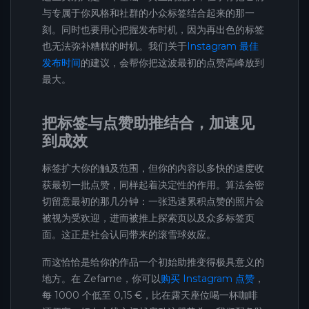
与专属于你风格和社群的小众标签结合起来的那一
刻。同时也要用心把握发布时机，因为再出色的标签
也无法弥补糟糕的时机。我们关于
Instagram 最佳
发布时间
的建议，会帮你把这波最初的点赞高峰放到
最大。
把标签与点赞助推结合，加速见
到成效
标签扩大你的触及范围，但你的内容以多快的速度收
获最初一批点赞，同样起着决定性的作用。算法会密
切留意最初的那几分钟：一张迅速累积点赞的照片会
被视为受欢迎，进而被推上探索页以及众多标签页
面。这正是社会认同带来的滚雪球效应。
而这恰恰是给你的作品一个初始助推变得极具意义的
地方。在 Zefame，你可以
购买 Instagram 点赞
，
每 1000 个低至 0,15 €，比在露天座位喝一杯咖啡