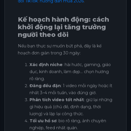
dõi TikTok: hướng dẫn mua 2026
.
Kế hoạch hành động: cách
khởi động lại tăng trưởng
người theo dõi
Nếu bạn thực sự muốn bứt phá, đây là kế
hoạch đơn giản trong 30 ngày:
Xác định niche
: hài hước, gaming, giáo
dục, kinh doanh, làm đẹp… chọn hướng
rõ ràng.
Đăng đều đặn
: 1 video mỗi ngày hoặc ít
nhất 3–4 mỗi tuần, vào đúng giờ.
Phân tích video tốt nhất
: giữ lại những
gì hiệu quả (chủ đề, định dạng, thời
lượng) và lặp lại công thức.
Tối ưu hồ sơ
: bio rõ ràng, ảnh chuyên
nghiệp, feed nhất quán.