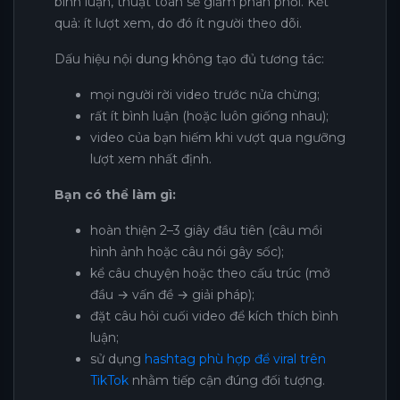
bình luận, thuật toán sẽ giảm phân phối. Kết
quả: ít lượt xem, do đó ít người theo dõi.
Dấu hiệu nội dung không tạo đủ tương tác:
mọi người rời video trước nửa chừng;
rất ít bình luận (hoặc luôn giống nhau);
video của bạn hiếm khi vượt qua ngưỡng
lượt xem nhất định.
Bạn có thể làm gì:
hoàn thiện 2–3 giây đầu tiên (câu mồi
hình ảnh hoặc câu nói gây sốc);
kể câu chuyện hoặc theo cấu trúc (mở
đầu → vấn đề → giải pháp);
đặt câu hỏi cuối video để kích thích bình
luận;
sử dụng
hashtag phù hợp để viral trên
TikTok
nhằm tiếp cận đúng đối tượng.