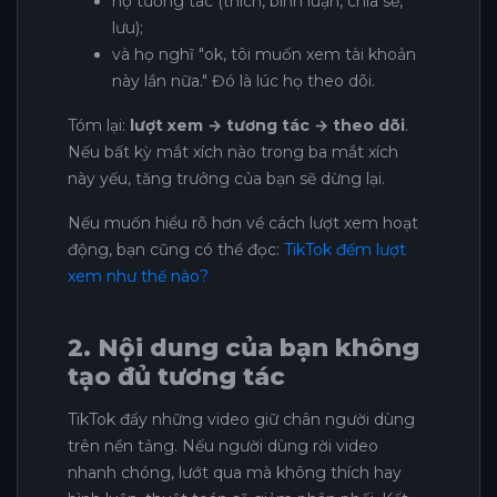
họ tương tác (thích, bình luận, chia sẻ,
lưu);
và họ nghĩ "ok, tôi muốn xem tài khoản
này lần nữa." Đó là lúc họ theo dõi.
Tóm lại:
lượt xem → tương tác → theo dõi
.
Nếu bất kỳ mắt xích nào trong ba mắt xích
này yếu, tăng trưởng của bạn sẽ dừng lại.
Nếu muốn hiểu rõ hơn về cách lượt xem hoạt
động, bạn cũng có thể đọc:
TikTok đếm lượt
xem như thế nào?
2. Nội dung của bạn không
tạo đủ tương tác
TikTok đẩy những video giữ chân người dùng
trên nền tảng. Nếu người dùng rời video
nhanh chóng, lướt qua mà không thích hay