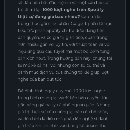
số đầu tiên bắt đầu hiện ra và một câu hỏi cứ
trở đi trở lại:
1000 lượt nghe trên Spotify
thật sự đáng giá bao nhiêu?
Câu trả lời
trung thực gồm hai phần. Có giá trị tiền tệ trực
tiếp, tức phần Spotify chi trả dưới dạng tiền
bản quyền, và có giá trị gián tiếp, quan trọng
hơn nhiều, gắn với uy tín, với thuật toán và với
hiệu ứng quả cầu tuyết mà một bộ đếm tăng
dần kích hoạt. Trong hướng dẫn này, chúng tôi
sẽ mổ xẻ cả hai, với những con số cụ thể và
danh mục dịch vụ của chúng tôi để giúp lượt
nghe của bạn bứt tốc.
Để định hình ngay quy mô: 1000 lượt nghe
trung bình mang lại vài € tiền bản quyền, tức
gần bằng giá hai ly cà phê ngoài quán. Nhưng
giá trị thực sự của chúng lại nằm ở chỗ khác,
và đó chính là điều mà phần lớn nghệ sĩ đánh
giá thấp khi chỉ nhìn vào bảng kê doanh thu