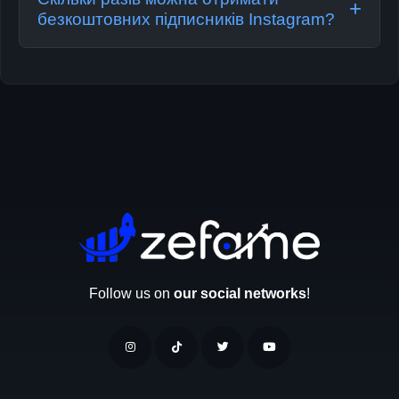
+
рекомендуємо преміум-послуги.
безкоштовних підписників Instagram?
З безкоштовним сервісом — підписники кожні
3 години, до 15 за раз. Для більших потреб
— преміум без обмежень.
Follow us on
our social networks
!