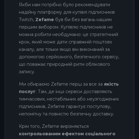
Якби нам потрібно було рекомендувати
надійну платформу для купівлі підписників
Twitch,
Zefame
був би без вагань нашим
першим вибором. Купівлю підписників не
можна робити необдумано: це стратегічний
крок, який може дати справжній поштовх
каналу, але тільки якщо він виконаний за
допомогою серйозного, безпечного сервісу,
що поважає природний ритм облікового
запису.
Ми обираємо Zefame перш за все за
якість
послуг
. Там, де інші сервіси доставляють
тимчасових, нестабільних або неузгоджених
підписників, Zefame гарантує поступову,
непомітну та повністю безпечну доставку.
Крім того, Zefame вирізняється
контрольованим ефектом соціального