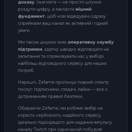
доказу
. Їхня мета — не просто штучно
роздути цифру, а закласти
міцний
фундамент
, щоб нові відвідувачі одразу
сприймали ваш канал як активний і гідний
уваги.
Ми також цінуємо їхню
оперативну службу
підтримки
, здатну швидко відповідати на
запитання та спрямовувати нас у виборі
найбільш відповідного сервісу для наших
потреб.
Нарешті, Zefame пропонує повний спектр
послуг: підписники, глядачі, лайки — все з
дотриманням правил безпеки.
Обираючи Zefame, ми робимо вибір на
користь серйозного, надійного сервісу,
ідеально підходящого для надання імпульсу
каналу Twitch при одночасній побудові