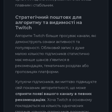
плавним і стабільним.
Стратегічний поштовх для
алгоритму та видимості на
Twitch
Алгоритм Twitch більше просуває канали, які
демонструють ознаки активності та
популярності. Обліковий запис з дуже
малою кількістю підписників статистично
має менше шансів з'явитися в
рекомендаціях, тематичних розділах або
пропозиціях платформи.
Купуючи підписників, ви миттєво підвищуєте
свій показник авторитетності, що може
сприяти появі вашого каналу в певних
рекомендаціях
. Хоча Twitch в основному
покладається на кількість одночасних
глядачів, кількість підписників допомагає