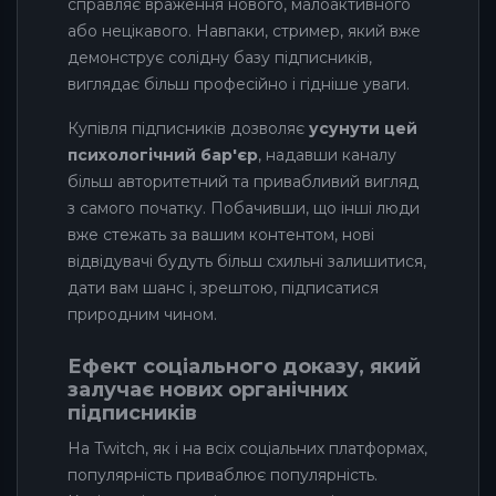
справляє враження нового, малоактивного
або нецікавого. Навпаки, стример, який вже
демонструє солідну базу підписників,
виглядає більш професійно і гідніше уваги.
Купівля підписників дозволяє
усунути цей
психологічний бар'єр
, надавши каналу
більш авторитетний та привабливий вигляд
з самого початку. Побачивши, що інші люди
вже стежать за вашим контентом, нові
відвідувачі будуть більш схильні залишитися,
дати вам шанс і, зрештою, підписатися
природним чином.
Ефект соціального доказу, який
залучає нових органічних
підписників
На Twitch, як і на всіх соціальних платформах,
популярність приваблює популярність.