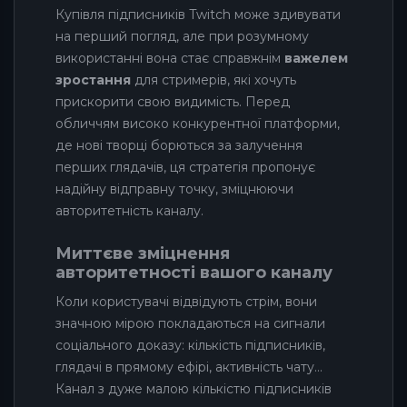
Купівля підписників Twitch може здивувати
на перший погляд, але при розумному
використанні вона стає справжнім
важелем
зростання
для стримерів, які хочуть
прискорити свою видимість. Перед
обличчям високо конкурентної платформи,
де нові творці борються за залучення
перших глядачів, ця стратегія пропонує
надійну відправну точку, зміцнюючи
авторитетність каналу.
Миттєве зміцнення
авторитетності вашого каналу
Коли користувачі відвідують стрім, вони
значною мірою покладаються на сигнали
соціального доказу: кількість підписників,
глядачі в прямому ефірі, активність чату…
Канал з дуже малою кількістю підписників