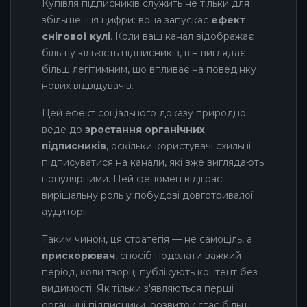
Купівля підписників служить не тільки для
збільшення цифри: вона запускає
ефект
снігової кулі
. Коли ваш канал відображає
більшу кількість підписників, він виглядає
більш легітимним, що впливає на поведінку
нових відвідувачів.
Цей ефект соціального доказу природно
веде до
зростання органічних
підписників
, оскільки користувачі схильні
підписуватися на канали, які вже виглядають
популярними. Цей феномен відіграє
вирішальну роль у побудові довготривалої
аудиторії.
Таким чином, ця стратегія — не самоціль, а
прискорювач
, спосіб подолати важкий
період, коли творці публікують контент без
видимості. Як тільки з'являються перші
органічні підписники, розвиток стає більш