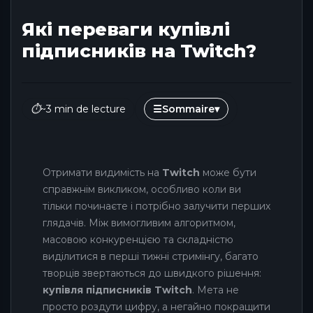
Які переваги купівлі
підписників на Twitch?
⏱
~3 min de lecture
☰
Sommaire
▾
Отримати видимість на
Twitch
може бути
справжнім викликом, особливо коли ви
тільки починаєте і потрібно залучити перших
глядачів. Між вимогливим алгоритмом,
масовою конкуренцією та складністю
виділитися в перші тижні стримінгу, багато
творців звертаються до швидкого рішення:
купівля підписників Twitch
. Мета не
просто роздути цифру, а негайно покращити