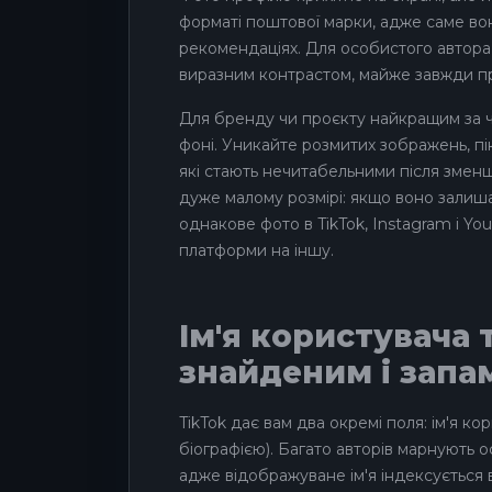
форматі поштової марки, адже саме во
рекомендаціях. Для особистого автора 
виразним контрастом, майже завжди п
Для бренду чи проєкту найкращим за 
фоні. Уникайте розмитих зображень, пі
які стають нечитабельними після змен
дуже малому розмірі: якщо воно залиша
однакове фото в TikTok, Instagram і Yo
платформи на іншу.
Ім'я користувача 
знайденим і запа
TikTok дає вам два окремі поля: ім'я к
біографією). Багато авторів марнують о
адже відображуване ім'я індексується 