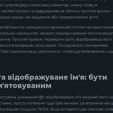
но супроводжує кожен ваш коментар і кожну появу в
світлий портрет, із кадруванням на обличчі, простим фоном і
рацює краще, ніж віддалене або перевантажене фото.
читабельністю залишається лаконічний логотип на однотонно
ксельних скриншотів і занадто перевантажених текстом візуал
шення. Простий прийом, перевірити фото, відобразивши його 
ється впізнаваним, воно вдале. Послідовність теж важлива,
uTube підсилює вашу ідентичність і полегшує впізнавання з одн
та відображуване ім'я: бути
м'ятовуваним
ористувача (унікальний @) і відображуване ім'я (жирний текст н
станнє, просто копіюючи туди свій нікнейм. Це втрачена наго
внутрішнім пошуком TikTok. Якщо вставити туди ключове слов