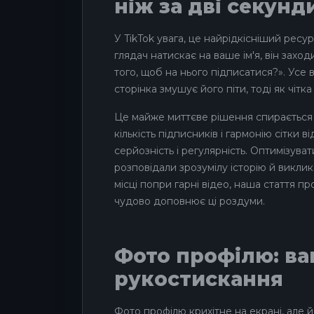
ніж за дві секунд
У TikTok увага, це найрідкісніший ресу
глядач натискає на ваше ім'я, він захо
того, щоб на нього підписатися?». Усе
сторінка змушує його піти, тоді як чіт
Це майже миттєве рішення спирається на 
кількість підписників і гармонію сітки
серйозність і регулярність. Оптимізуват
розповідали зрозумілу історію й викли
місці попри гарні відео, наша стаття п
чудово доповнює ці роздуми.
Фото профілю: ва
рукостискання
Фото профілю крихітне на екрані, але 