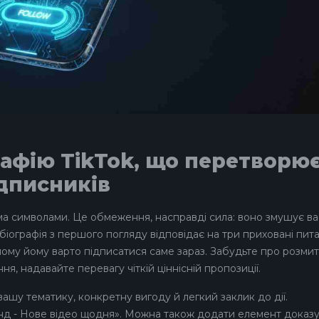
рафію TikTok, що перетворю
ідписників
ьма символами. Це обмеження, насправді сила: воно змушує ва
біографія з першого погляду відповідає на три приховані пит
і чому йому варто підписатися саме зараз. Забудьте про розмит
я, надавайте перевагу чіткій ціннісній пропозиції.
шу тематику, конкретну вигоду й легкий заклик до дії.
нд - Нове відео щодня». Можна також додати елемент доказ