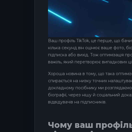
Ваш профіль TikTok, це перше, що бачит
кілька секунд він оцінює ваше фото, біо
підписка або вихід. Тож оптимізація п
важіль, який перетворює випадкових ці
Хороша новина в тому, що така оптиміза
спирається на низку точних налаштуван
докладному посібнику ми розглядаємо
біографії, через нішу й соціальний до
відвідувачів на підписників.
Чому ваш профіль