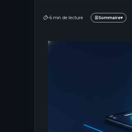
⏱
~6 min de lecture
☰
Sommaire
▾