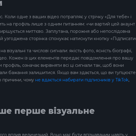
и
рс. Коли одне з ваших відео потрапляє у стрічку «Для тебе» і
дить на профіль лише з одним питанням: «чи вартий цей акаунт
 вирішується миттєво. Заплутана, порожня або непослідовна
ка й узгоджена сторінка спонукає натиснути кнопку «Підписати
візуальні та числові сигнали: якість фото, ясність біографії,
 відео. Кожен із цих елементів передає повідомлення про вашу
и профіль, означає вирівняти всі ці сигнали так, щоб вони
кали бажання залишитися. Якщо вам здається, що ви тупцюєте
ро причини, чому
не вдається набирати підписників у TikTok
,
ше перше візуальне
його вплив величезний. Воно має бути впізнаваним навіть у