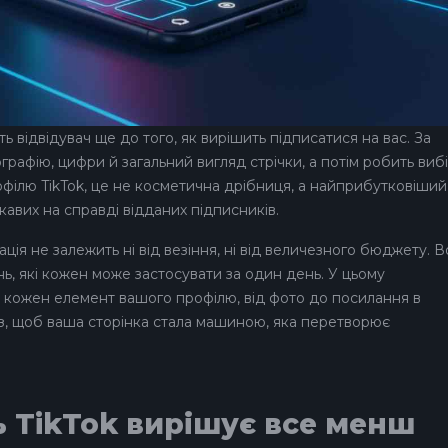
ь відвідувач ще до того, як вирішить підписатися на вас. За
графію, цифри й загальний вигляд стрічки, а потім робить вибі
рофілю TikTok, це не косметична дрібниця, а найприбутковіший
кавих на справді відданих підписників.
ція не залежить ні від везіння, ні від величезного бюджету. 
ь, які кожен може застосувати за один день. У цьому
 кожен елемент вашого профілю, від фото до посилання в
каз, щоб ваша сторінка стала машиною, яка перетворює
 TikTok вирішує все менш