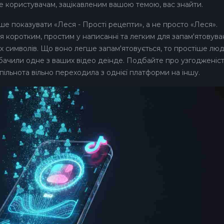
 користувачам, зацікавленим вашою темою, вас знайти.
ше показувати «Леся - Прості рецепти», а не просто «Леся».
я коротким, простим у написанні та легким для запам'ятовува
х символів. Що воно легше запам'ятовується, то простіше лю
побачили одне з ваших відео деінде. Подбайте про узгодженіст
льнота вільно переходила з однієї платформи на іншу.